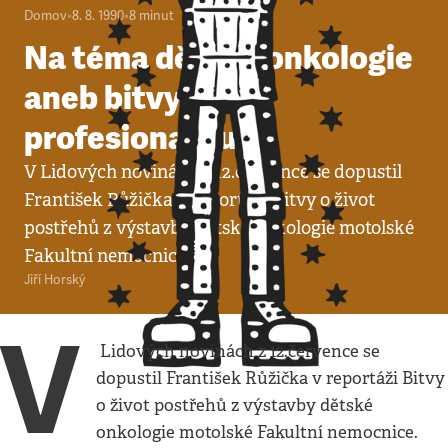
Domov
•
8. 8. 1990
•
8
minut
Na téma dětská onkologie
aneb bitvy o
profesionalitu
V Lidových novinách z 12.července se dopustil
František Růžička v reportáži Bitvy o život
postřehů z výstavby dětské onkologie motolské
Fakultní nemocnice.
Jiří Horský
V
Lidových novinách z 12.července se
dopustil František Růžička v reportáži Bitvy
o život postřehů z výstavby dětské
onkologie motolské Fakultní nemocnice.