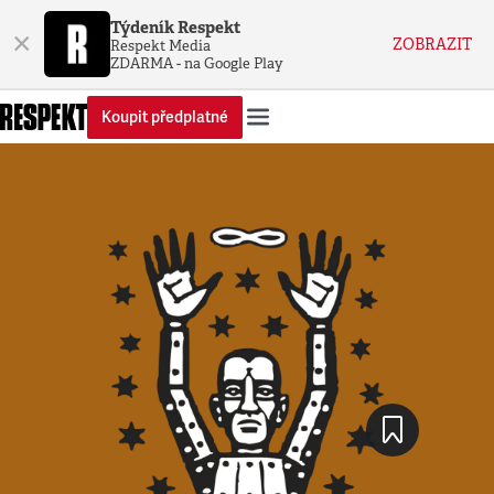
Týdeník Respekt
×
ZOBRAZIT
Respekt Media
ZDARMA - na Google Play
Koupit předplatné