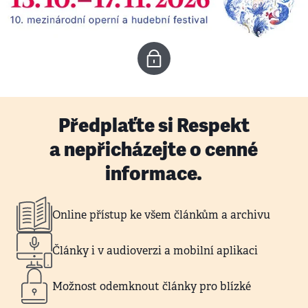
Předplaťte si Respekt
a nepřicházejte o cenné
informace.
Online přístup ke všem článkům a archivu
Články i v audioverzi a mobilní aplikaci
Možnost odemknout články pro blízké