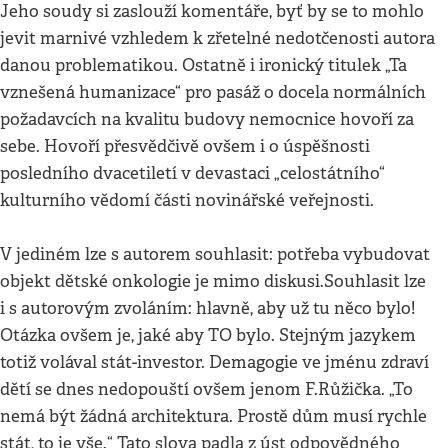
Jeho soudy si zaslouží komentáře, byť by se to mohlo
jevit marnivé vzhledem k zřetelné nedotčenosti autora
danou problematikou. Ostatně i ironický titulek „Ta
vznešená humanizace“ pro pasáž o docela normálních
požadavcích na kvalitu budovy nemocnice hovoří za
sebe. Hovoří přesvědčivě ovšem i o úspěšnosti
posledního dvacetiletí v devastaci „celostátního“
kulturního vědomí části novinářské veřejnosti.
V jediném lze s autorem souhlasit: potřeba vybudovat
objekt dětské onkologie je mimo diskusi.Souhlasit lze
i s autorovým zvoláním: hlavně, aby už tu něco bylo!
Otázka ovšem je, jaké aby TO bylo. Stejným jazykem
totiž volával stát-investor. Demagogie ve jménu zdraví
dětí se dnes nedopouští ovšem jenom F.Růžička. „To
nemá být žádná architektura. Prostě dům musí rychle
stát, to je vše.“ Tato slova padla z úst odpovědného