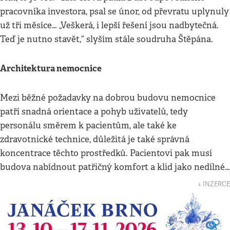
pracovníka investora, psal se únor, od převratu uplynuly
už tři měsíce… „Veškerá, i lepší řešení jsou nadbytečná.
Teď je nutno stavět,“ slyším stále soudruha Štěpána.
Architektura nemocnice
Mezi běžné požadavky na dobrou budovu nemocnice
patří snadná orientace a pohyb uživatelů, tedy
personálu směrem k pacientům, ale také ke
zdravotnické technice, důležitá je také správná
koncentrace těchto prostředků. Pacientovi pak musí
budova nabídnout patřičný komfort a klid jako nedílné…
↓ INZERCE