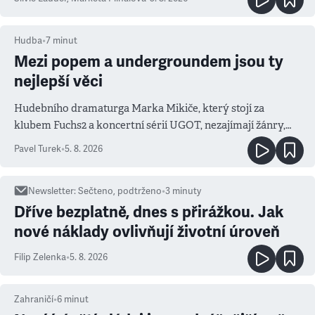
Hudba
•
7
minut
Mezi popem a undergroundem jsou ty
nejlepší věci
Hudebního dramaturga Marka Mikiče, který stojí za
klubem Fuchs2 a koncertní sérií UGOT, nezajímají žánry,
ale atmosféra
Pavel Turek
•
5. 8. 2026
Newsletter
:
Sečteno, podtrženo
•
3
minuty
Dříve bezplatně, dnes s přirážkou. Jak
nové náklady ovlivňují životní úroveň
Filip Zelenka
•
5. 8. 2026
Zahraničí
•
6
minut