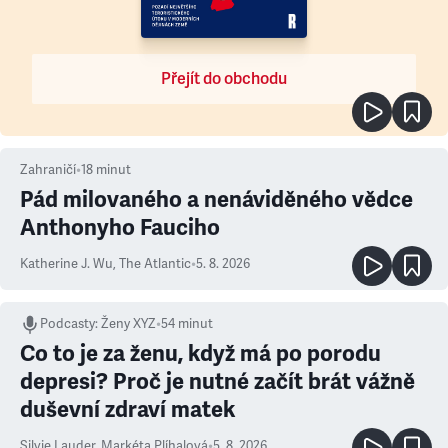
Přejít do obchodu
Zahraničí
•
18
minut
Pád milovaného a nenáviděného vědce
Anthonyho Fauciho
Katherine J. Wu
,
The Atlantic
•
5. 8. 2026
Podcasty
:
Ženy XYZ
•
54 minut
Co to je za ženu, když má po porodu
depresi? Proč je nutné začít brát vážně
duševní zdraví matek
Silvie Lauder
,
Markéta Plíhalová
•
5. 8. 2026