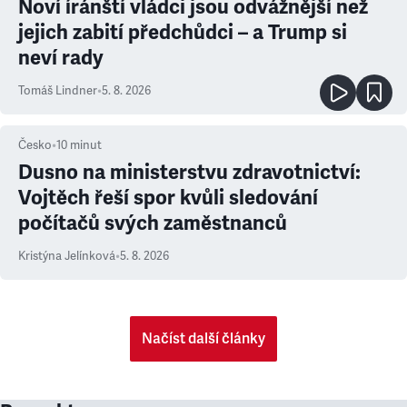
Noví íránští vládci jsou odvážnější než
jejich zabití předchůdci – a Trump si
neví rady
Tomáš Lindner
•
5. 8. 2026
Česko
•
10
minut
Dusno na ministerstvu zdravotnictví:
Vojtěch řeší spor kvůli sledování
počítačů svých zaměstnanců
Kristýna Jelínková
•
5. 8. 2026
Načíst další články