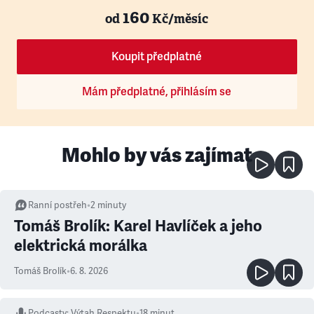
160
od
Kč/měsíc
Koupit předplatné
Mám předplatné, přihlásím se
Mohlo by vás zajímat
Ranní postřeh
•
2
minuty
Tomáš Brolík: Karel Havlíček a jeho
elektrická morálka
Tomáš Brolík
•
6. 8. 2026
Podcasty
:
Výtah Respektu
•
18 minut