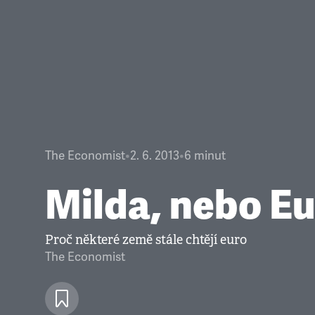
The Economist
•
2. 6. 2013
•
6
minut
Milda, nebo E
Proč některé země stále chtějí euro
The Economist