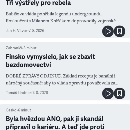
Tři výstřely pro rebela
Babišova vláda pohřbila legendu undergroundu.
Rozloučení s Milanem Knížákem doprovodily vojenské
salvy i kritika pokrokářů
Jan H. Vitvar
•
7. 8. 2026
Zahraničí
•
5
minut
Finsko vymyslelo, jak se zbavit
bezdomovectví
DOBRÉ ZPRÁVY ODJINUD. Základ receptu je banální i
náročný současně: aby to vláda opravdu považovala za
prioritu
Tomáš Lindner
•
7. 8. 2026
Česko
•
6
minut
Byla hvězdou ANO, pak ji skandál
připravil o kariéru. A teď jde proti