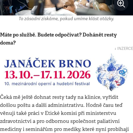
To zásadní získáme, pokud umíme klást otázky.
Máte po službě. Budete odpočívat? Dohánět resty
doma?
↓ INZERCE
Čeká mě ještě dohnat resty tady na klinice, vyřídit
došlou poštu a další administrativu. Hodně času teď
věnuji také práci v Etické komisi při ministerstvu
zdravotnictví a pro odbornou společnost paliativní
medicíny i seminářům pro mediky, které nyní probíhají