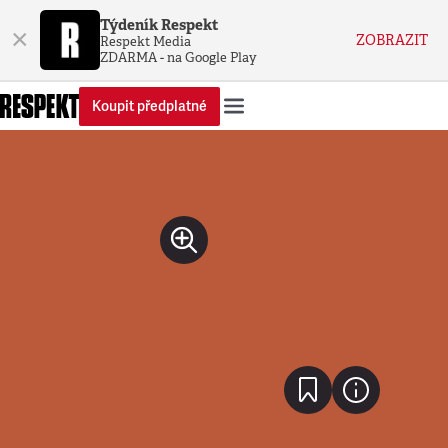
Týdeník Respekt
×
ZOBRAZIT
Respekt Media
ZDARMA - na Google Play
Koupit předplatné