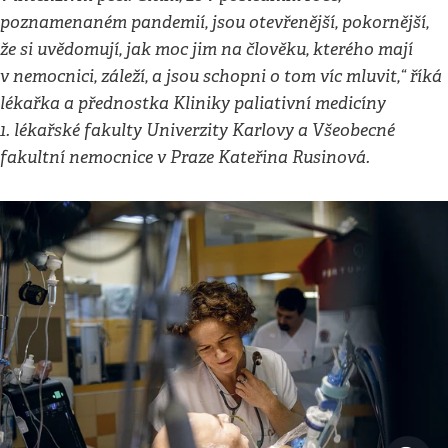
poznamenaném pandemií, jsou otevřenější, pokornější,
že si uvědomují, jak moc jim na člověku, kterého mají
v nemocnici, záleží, a jsou schopni o tom víc mluvit,“ říká
lékařka a přednostka Kliniky paliativní medicíny
1. lékařské fakulty Univerzity Karlovy a Všeobecné
fakultní nemocnice v Praze Kateřina Rusinová.