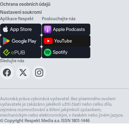
Ochrana osobních údajů
Nastavení soukromí
Aplikace Respekt
Poslouchejte nás
Sledujte nás
Autorská práva vykonává vydavatel. Bez písemného svolení
vydavatele je zakázáno jakékoli užití částí nebo celku díla,
zejména rozmnožování a šíření jakýmkoli způsobem,
mechanickým nebo elektronickým, v českém nebo jiném jazyce.
© Copyright Respekt Media a.s. ISSN 1801-1446