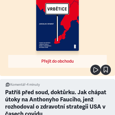
Přejít do obchodu
Komentář
•
4
minuty
Patříš před soud, doktůrku. Jak chápat
útoky na Anthonyho Fauciho, jenž
rozhodoval o zdravotní strategii USA v
časech covidu