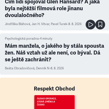
Čím lidi spojoval Glen Hansard? A jaká
byla nejtěžší filmová role jinanu
dvoulaločného?
Jindřiška Bláhová
,
Jan H. Vitvar
,
Pavel Turek
•
8. 8. 2026
Psychologická poradna
•
4
minuty
Mám manžela, o jakého by stála spousta
žen. Náš vztah už ale není, co býval. Dá
se ještě zachránit?
Beáta Obradovičová
,
Denník N
•
8. 8. 2026
Respekt Obchod