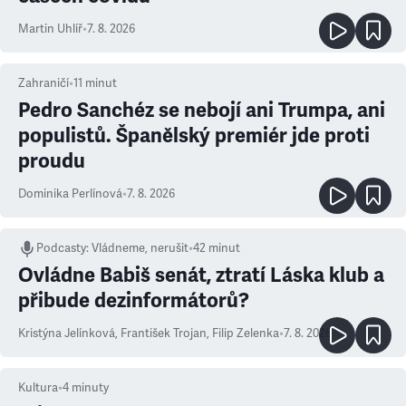
Martin Uhlíř
•
7. 8. 2026
Zahraničí
•
11
minut
Pedro Sanchéz se nebojí ani Trumpa, ani
populistů. Španělský premiér jde proti
proudu
Dominika Perlínová
•
7. 8. 2026
Podcasty
:
Vládneme, nerušit
•
42 minut
Ovládne Babiš senát, ztratí Láska klub a
přibude dezinformátorů?
Kristýna Jelínková
,
František Trojan
,
Filip Zelenka
•
7. 8. 2026
Kultura
•
4
minuty