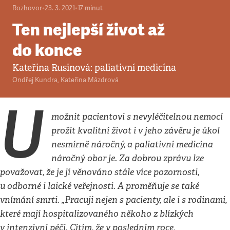
Rozhovor
•
23. 3. 2021
•
17
minut
Ten nejlepší život až
do konce
Kateřina Rusinová: paliativní medicína
Ondřej Kundra
,
Kateřina Mázdrová
U
možnit pacientovi s nevyléčitelnou nemocí
prožít kvalitní život i v jeho závěru je úkol
nesmírně náročný, a paliativní medicína
náročný obor je. Za dobrou zprávu lze
považovat, že je jí věnováno stále více pozornosti,
u odborné i laické veřejnosti. A proměňuje se také
vnímání smrti. „Pracuji nejen s pacienty, ale i s rodinami,
které mají hospitalizovaného někoho z blízkých
v intenzivní péči. Cítím, že v posledním roce,