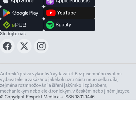
Sledujte nás
Autorská práva vykonává vydavatel. Bez písemného svolení
vydavatele je zakázáno jakékoli užití částí nebo celku díla,
zejména rozmnožování a šíření jakýmkoli způsobem,
mechanickým nebo elektronickým, v českém nebo jiném jazyce.
© Copyright Respekt Media a.s. ISSN 1801-1446