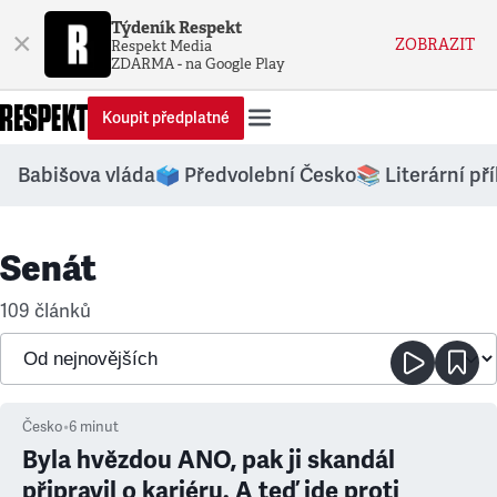
Týdeník Respekt
×
ZOBRAZIT
Respekt Media
ZDARMA - na Google Play
Koupit předplatné
Babišova vláda
🗳️ Předvolební Česko
📚 Literární př
Senát
109 článků
Česko
•
6
minut
Byla hvězdou ANO, pak ji skandál
připravil o kariéru. A teď jde proti