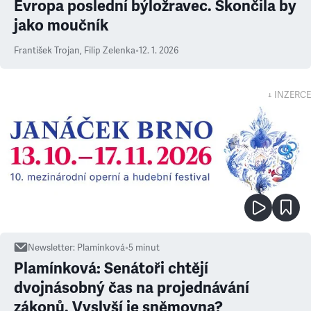
Evropa poslední býložravec. Skončila by
jako moučník
František Trojan
,
Filip Zelenka
•
12. 1. 2026
↓ INZERCE
Newsletter
:
Plamínková
•
5
minut
Plamínková: Senátoři chtějí
dvojnásobný čas na projednávání
zákonů. Vyslyší je sněmovna?