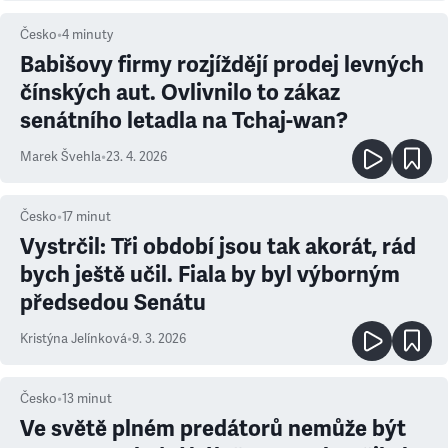
Česko
•
4
minuty
Babišovy firmy rozjíždějí prodej levných
čínských aut. Ovlivnilo to zákaz
senátního letadla na Tchaj-wan?
Marek Švehla
•
23. 4. 2026
Česko
•
17
minut
Vystrčil: Tři období jsou tak akorát, rád
bych ještě učil. Fiala by byl výborným
předsedou Senátu
Kristýna Jelínková
•
9. 3. 2026
Česko
•
13
minut
Ve světě plném predátorů nemůže být