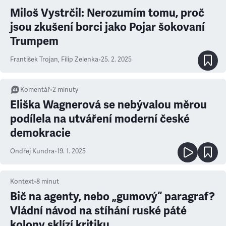
Miloš Vystrčil: Nerozumím tomu, proč
jsou zkušení borci jako Pojar šokovaní
Trumpem
František Trojan
,
Filip Zelenka
•
25. 2. 2025
Komentář
•
2
minuty
Eliška Wagnerová se nebývalou měrou
podílela na utváření moderní české
demokracie
Ondřej Kundra
•
19. 1. 2025
Kontext
•
8
minut
Bič na agenty, nebo „gumový“ paragraf?
Vládní návod na stíhání ruské páté
kolony sklízí kritiku