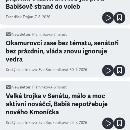
Babišově straně do voleb
František Trojan
•
7. 8. 2026
Newsletter
:
Plamínková
•
7
minut
Okamurovci zase bez tématu, senátoři
bez prázdnin, vláda znovu ignoruje
vedra
Kristýna Jelínková
,
Eva Soukeníková
•
30. 7. 2026
Newsletter
:
Plamínková
•
6
minut
Velká trojka v Senátu, málo a moc
aktivní nováčci, Babiš nepotřebuje
nového Kmoníčka
Kristýna Jelínková
,
Eva Soukeníková
•
23. 7. 2026