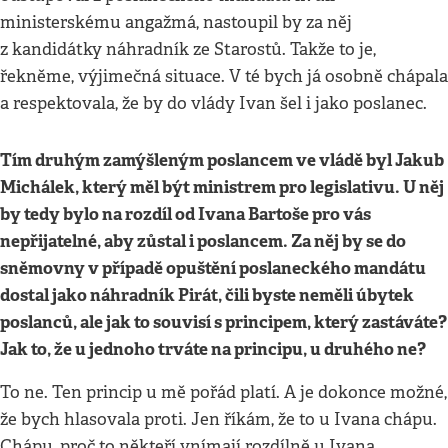
ministerskému angažmá, nastoupil by za něj
z kandidátky náhradník ze Starostů. Takže to je,
řekněme, výjimečná situace. V té bych já osobně chápala
a respektovala, že by do vlády Ivan šel i jako poslanec.
Tím druhým zamýšleným poslancem ve vládě byl Jakub
Michálek, který měl být ministrem pro legislativu. U něj
by tedy bylo na rozdíl od Ivana Bartoše pro vás
nepřijatelné, aby zůstal i poslancem. Za něj by se do
sněmovny v případě opuštění poslaneckého mandátu
dostal jako náhradník Pirát, čili byste neměli úbytek
poslanců, ale jak to souvisí s principem, který zastáváte?
Jak to, že u jednoho trváte na principu, u druhého ne?
To ne. Ten princip u mě pořád platí. A je dokonce možné,
že bych hlasovala proti. Jen říkám, že to u Ivana chápu.
Chápu, proč to někteří vnímají rozdílně u Ivana