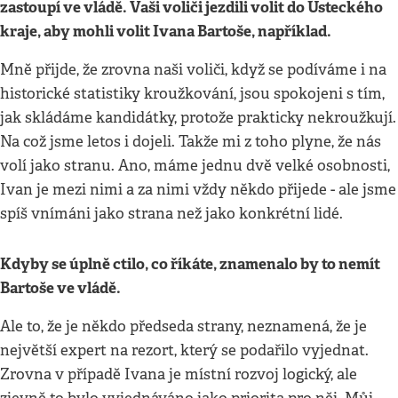
zastoupí ve vládě. Vaši voliči jezdili volit do Ústeckého
kraje, aby mohli volit Ivana Bartoše, například.
Mně přijde, že zrovna naši voliči, když se podíváme i na
historické statistiky kroužkování, jsou spokojeni s tím,
jak skládáme kandidátky, protože prakticky nekroužkují.
Na což jsme letos i dojeli. Takže mi z toho plyne, že nás
volí jako stranu. Ano, máme jednu dvě velké osobnosti,
Ivan je mezi nimi a za nimi vždy někdo přijede - ale jsme
spíš vnímáni jako strana než jako konkrétní lidé.
Kdyby se úplně ctilo, co říkáte, znamenalo by to nemít
Bartoše ve vládě.
Ale to, že je někdo předseda strany, neznamená, že je
největší expert na rezort, který se podařilo vyjednat.
Zrovna v případě Ivana je místní rozvoj logický, ale