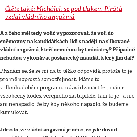
Čtěte také: Michálek se pod tlakem Pirátů
vzdal vládního angažmá
A z čeho měl tedy volič vypozorovat, že volí do
sněmovny na kandidátkách lidi s nadějí na slibované
vládní angažmá, kteří nemohou být ministry? Případně
nebudou vykonávat poslanecký mandát, který jim dal?
Přiznám se, že se mi na to těžko odpovídá, protože to je
pro mě naprostá samozřejmost. Máme to
v dlouhodobém programu už asi dvanáct let, máme
všeobecný kodex veřejného zastupitele, tam to je - a mě
ani nenapadlo, že by kdy někoho napadlo, že budeme
kumulovat.
Jde o to, že vládní angažmá je něco, co jste dosud