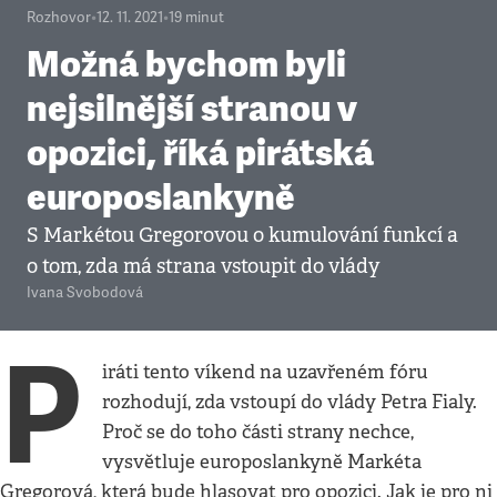
Rozhovor
•
12. 11. 2021
•
19
minut
Možná bychom byli
nejsilnější stranou v
opozici, říká pirátská
europoslankyně
S Markétou Gregorovou o kumulování funkcí a
o tom, zda má strana vstoupit do vlády
Ivana Svobodová
P
iráti tento víkend na uzavřeném fóru
rozhodují, zda vstoupí do vlády Petra Fialy.
Proč se do toho části strany nechce,
vysvětluje europoslankyně Markéta
Gregorová, která bude hlasovat pro opozici. Jak je pro ni