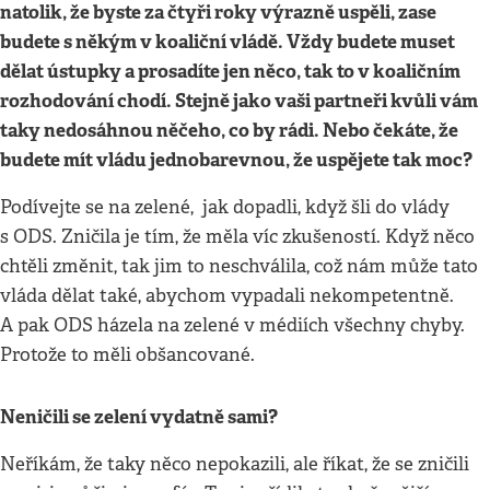
natolik, že byste za čtyři roky výrazně uspěli, zase
budete s někým v koaliční vládě. Vždy budete muset
dělat ústupky a prosadíte jen něco, tak to v koaličním
rozhodování chodí. Stejně jako vaši partneři kvůli vám
taky nedosáhnou něčeho, co by rádi. Nebo čekáte, že
budete mít vládu jednobarevnou, že uspějete tak moc?
Podívejte se na zelené, jak dopadli, když šli do vlády
s ODS. Zničila je tím, že měla víc zkušeností. Když něco
chtěli změnit, tak jim to neschválila, což nám může tato
vláda dělat také, abychom vypadali nekompetentně.
A pak ODS házela na zelené v médiích všechny chyby.
Protože to měli obšancované.
Neničili se zelení vydatně sami?
Neříkám, že taky něco nepokazili, ale říkat, že se zničili