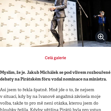
Celá galerie
Myslím, že je. Jakub Michálek se pod vlivem rozbouřené
debaty na Pirátském fóru vzdal nominace na ministra.
Asi jsem to řekla špatně. Mně jde o to, že nejsem
v situaci, kdy by na Ivanově angažmá závisela moje
volba, takže to pro mě není otázka, kterou jsem do
hloubky řešila. Kdyby většina Pirátů byla pro vstup