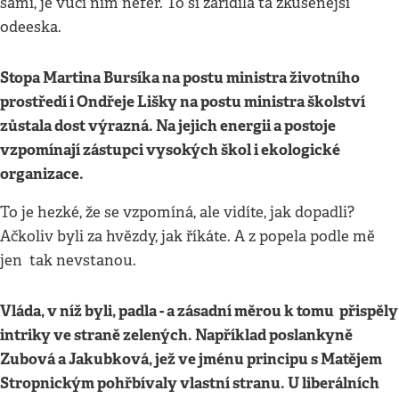
sami, je vůči nim nefér. To si zařídila ta zkušenější
odeeska.
Stopa Martina Bursíka na postu ministra životního
prostředí i Ondřeje Lišky na postu ministra školství
zůstala dost výrazná. Na jejich energii a postoje
vzpomínají zástupci vysokých škol i ekologické
organizace.
To je hezké, že se vzpomíná, ale vidíte, jak dopadli?
Ačkoliv byli za hvězdy, jak říkáte. A z popela podle mě
jen tak nevstanou.
Vláda, v níž byli, padla - a zásadní měrou k tomu přispěly
intriky ve straně zelených. Například poslankyně
Zubová a Jakubková, jež ve jménu principu s Matějem
Stropnickým pohřbívaly vlastní stranu. U liberálních