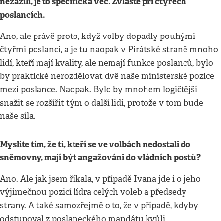
nezažili, je to specifická věc. Zvláště při čtyřech
poslancích.
Ano, ale právě proto, když volby dopadly pouhými
čtyřmi poslanci, a je tu naopak v Pirátské straně mnoho
lidí, kteří mají kvality, ale nemají funkce poslanců, bylo
by praktické nerozdělovat dvě naše ministerské pozice
mezi poslance. Naopak. Bylo by mnohem logičtější
snažit se rozšířit tým o další lidi, protože v tom bude
naše síla.
Myslíte tím, že ti, kteří se ve volbách nedostali do
sněmovny, mají být angažováni do vládních postů?
Ano. Ale jak jsem říkala, v případě Ivana jde i o jeho
výjimečnou pozicí lídra celých voleb a předsedy
strany. A také samozřejmě o to, že v případě, kdyby
odstupoval z poslaneckého mandátu kvůli