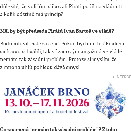
důležité, že voličům slibovali Piráti podíl na vládnutí,
a kolik odstínů má princip?
Měl by být předseda Pirátů Ivan Bartoš ve vládě?
Budu mluvit čistě za sebe. Pokud bychom teď koaliční
smlouvu schválili, tak s Ivanovým angažmá ve vládě
nemám tak zásadní problém. Protože si myslím, že
z mnoha úhlů pohledu dává smysl.
↓ INZERCE
Co znamená “nemám tak zásadní problém”? Z toho