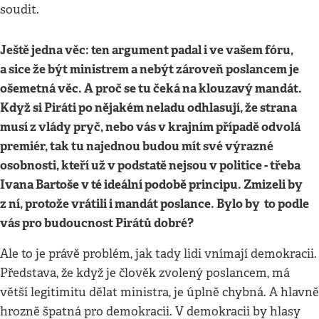
soudit.
Ještě jedna věc: ten argument padal i ve vašem fóru,
a sice že být ministrem a nebýt zároveň poslancem je
ošemetná věc. A proč se tu čeká na klouzavý mandát.
Když si Piráti po nějakém neladu odhlasují, že strana
musí z vlády pryč, nebo vás v krajním případě odvolá
premiér, tak tu najednou budou mít své výrazné
osobnosti, kteří už v podstatě nejsou v politice - třeba
Ivana Bartoše v té ideální podobě principu. Zmizeli by
z ní, protože vrátili i mandát poslance. Bylo by to podle
vás pro budoucnost Pirátů dobré?
Ale to je právě problém, jak tady lidi vnímají demokracii.
Představa, že když je člověk zvolený poslancem, má
větší legitimitu dělat ministra, je úplně chybná. A hlavně
hrozně špatná pro demokracii. V demokracii by hlasy