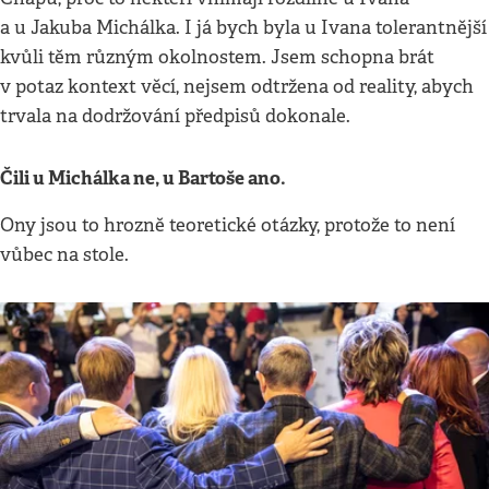
a u Jakuba Michálka. I já bych byla u Ivana tolerantnější
kvůli těm různým okolnostem. Jsem schopna brát
v potaz kontext věcí, nejsem odtržena od reality, abych
trvala na dodržování předpisů dokonale.
Čili u Michálka ne, u Bartoše ano.
Ony jsou to hrozně teoretické otázky, protože to není
vůbec na stole.