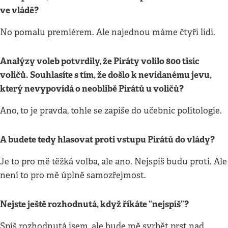
ve vládě?
No pomalu premiérem. Ale najednou máme čtyři lidi.
Analýzy voleb potvrdily, že Piráty volilo 800 tisíc
voličů. Souhlasíte s tím, že došlo k nevídanému jevu,
který nevypovídá o neoblibě Pirátů u voličů?
Ano, to je pravda, tohle se zapíše do učebnic politologie.
A budete tedy hlasovat proti vstupu Pirátů do vlády?
Je to pro mě těžká volba, ale ano. Nejspíš budu proti. Ale
není to pro mě úplně samozřejmost.
Nejste ještě rozhodnutá, když říkáte “nejspíš”?
Spíš rozhodnutá jsem, ale bude mě svrbět prst nad