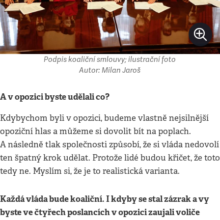
Podpis koaliční smlouvy; ilustrační foto
Autor: Milan Jaroš
A v opozici byste udělali co?
Kdybychom byli v opozici, budeme vlastně nejsilnější
opoziční hlas a můžeme si dovolit bít na poplach.
A následně tlak společnosti způsobí, že si vláda nedovolí
ten špatný krok udělat. Protože lidé budou křičet, že toto
tedy ne. Myslím si, že je to realistická varianta.
Každá vláda bude koaliční. I kdyby se stal zázrak a vy
byste ve čtyřech poslancích v opozici zaujali voliče