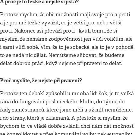
A proč je to těžké a nejste si jistá?
Protože myslím, že obě možnosti mají svoje pro a proti
a je pro mě těžké vyvážit, co je větší pro, nebo větší
proti. Nakonec asi převáží proti - kvůli tomu, že si
myslím, že nemáme zodpovědnost jen vůči voličům, ale
i sami vůči sobě. Vím, že to je sobecké, ale to je v pohodě,
to se nedá nic dělat. Nemůžeme slibovat, že budeme
dělat dobrou práci, když nejsme připraveni to dělat.
Proč myslíte, že nejste připraveni?
Protože ten debakl způsobil u mnoha lidí šok, je to velká
rána do fungování poslaneckého klubu, do týmu, do
řady zaměstnanců, které jsme měli a už mít nemůžeme,
i do strany, která je zklamaná. A přestože si myslím, že
bychom to ve vládě dobře zvládli, chci nám dát možnost
se konsolidovat a přes komunální volby, pak eurovolby