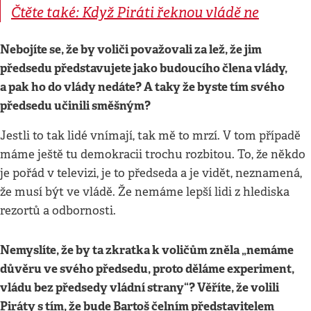
Čtěte také: Když Piráti řeknou vládě ne
Nebojíte se, že by voliči považovali za lež, že jim
předsedu představujete jako budoucího člena vlády,
a pak ho do vlády nedáte? A taky že byste tím svého
předsedu učinili směšným?
Jestli to tak lidé vnímají, tak mě to mrzí. V tom případě
máme ještě tu demokracii trochu rozbitou. To, že někdo
je pořád v televizi, je to předseda a je vidět, neznamená,
že musí být ve vládě. Že nemáme lepší lidi z hlediska
rezortů a odbornosti.
Nemyslíte, že by ta zkratka k voličům zněla „nemáme
důvěru ve svého předsedu, proto děláme experiment,
vládu bez předsedy vládní strany“? Věříte, že volili
Piráty s tím, že bude Bartoš čelním představitelem