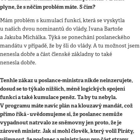
plyne, že s něčím problém máte. S čím?
Mám problém s kumulací funkcí, která se vyskytla
u našich dvou nominantů do vlády, Ivana Bartoše
a Jakuba Michálka. Týká se ponechání poslaneckého
mandátu v případě, že by šli do vlády. A tu možnost jsem
nenesla dobře a část členské základny to také
nenesla dobře.
Tenhle zákaz u poslance-ministra nikde neinzerujete,
dosud se to týkalo nižších, méně logických spojení
funkcí a také kumulace peněz. Ta by tu nebyla.
V programu máte navíc plán na klouzavý mandát, což
přímo říká - uvědomujeme si, že poslanec nemůže
vypadnout natrvalo ze sněmovny jen proto, že je
zároveň ministr. Jak si mohl člověk, který volil Piráty,
všimnout, že poslanec a ministr jsou pro část strany