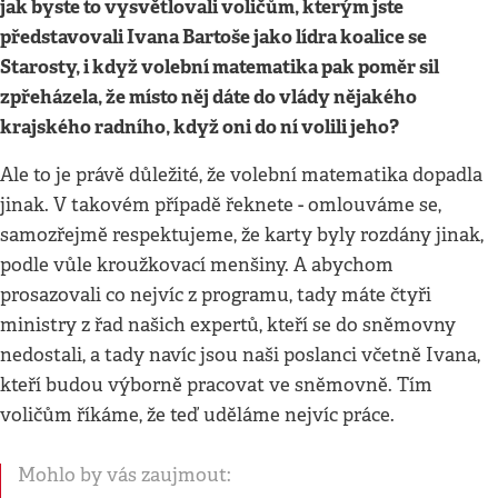
jak byste to vysvětlovali voličům, kterým jste
představovali Ivana Bartoše jako lídra koalice se
Starosty, i když volební matematika pak poměr sil
zpřeházela, že místo něj dáte do vlády nějakého
krajského radního, když oni do ní volili jeho?
Ale to je právě důležité, že volební matematika dopadla
jinak. V takovém případě řeknete - omlouváme se,
samozřejmě respektujeme, že karty byly rozdány jinak,
podle vůle kroužkovací menšiny. A abychom
prosazovali co nejvíc z programu, tady máte čtyři
ministry z řad našich expertů, kteří se do sněmovny
nedostali, a tady navíc jsou naši poslanci včetně Ivana,
kteří budou výborně pracovat ve sněmovně. Tím
voličům říkáme, že teď uděláme nejvíc práce.
Mohlo by vás zaujmout: