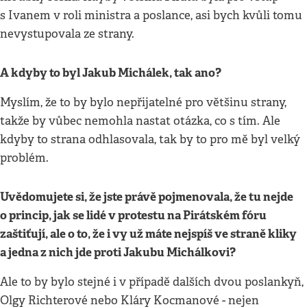
s Ivanem v roli ministra a poslance, asi bych kvůli tomu
nevystupovala ze strany.
A kdyby to byl Jakub Michálek, tak ano?
Myslím, že to by bylo nepřijatelné pro většinu strany,
takže by vůbec nemohla nastat otázka, co s tím. Ale
kdyby to strana odhlasovala, tak by to pro mě byl velký
problém.
Uvědomujete si, že jste právě pojmenovala, že tu nejde
o princip, jak se lidé v protestu na Pirátském fóru
zaštiťují, ale o to, že i vy už máte nejspíš ve straně kliky
a jedna z nich jde proti Jakubu Michálkovi?
Ale to by bylo stejné i v případě dalších dvou poslankyň,
Olgy Richterové nebo Kláry Kocmanové - nejen