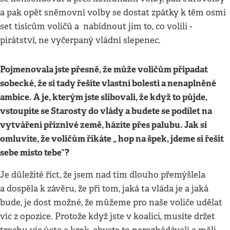
a pak opět sněmovní volby se dostat zpátky k těm osmi
set tisícům voličů a nabídnout jim to, co volili -
pirátství, ne vyčerpaný vládní slepenec.
Pojmenovala jste přesně, že může voličům připadat
sobecké, že si tady řešíte vlastní bolesti a nenaplněné
ambice. A je, kterým jste slibovali, že když to půjde,
vstoupíte se Starosty do vlády a budete se podílet na
vytváření příznivé země, házíte přes palubu. Jak si
omluvíte, že voličům říkáte „ hop na špek, jdeme si řešit
sebe místo tebe“?
Je důležité říct, že jsem nad tím dlouho přemýšlela
a dospěla k závěru, že při tom, jaká ta vláda je a jaká
bude, je dost možné, že můžeme pro naše voliče udělat
víc z opozice. Protože když jste v koalici, musíte držet