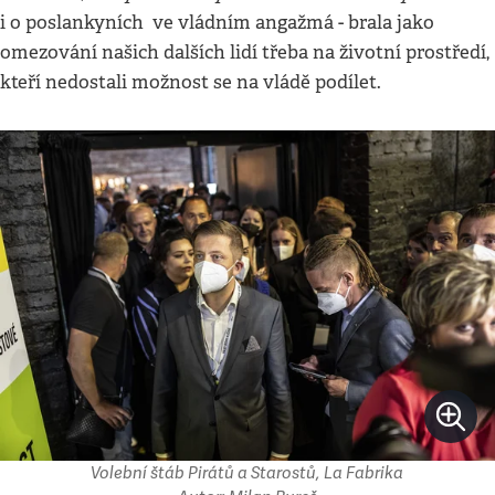
i o poslankyních ve vládním angažmá - brala jako
omezování našich dalších lidí třeba na životní prostředí,
kteří nedostali možnost se na vládě podílet.
Volební štáb Pirátů a Starostů, La Fabrika