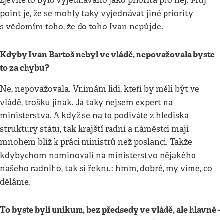
zjevně to bylo vyjednáváno jako priorita pro něj. Můj
point je, že se mohly taky vyjednávat jiné priority
s vědomím toho, že do toho Ivan nepůjde.
Kdyby Ivan Bartoš nebyl ve vládě, nepovažovala byste
to za chybu?
Ne, nepovažovala. Vnímám lidi, kteří by měli být ve
vládě, trošku jinak. Já taky nejsem expert na
ministerstva. A když se na to podíváte z hlediska
struktury státu, tak krajští radní a náměstci mají
mnohem blíž k práci ministrů než poslanci. Takže
kdybychom nominovali na ministerstvo nějakého
našeho radního, tak si řeknu: hmm, dobré, my víme, co
děláme.
To byste byli unikum, bez předsedy ve vládě, ale hlavně -