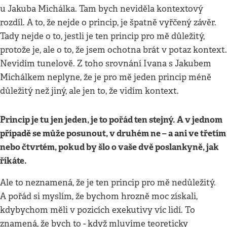
u Jakuba Michálka. Tam bych neviděla kontextový
rozdíl. A to, že nejde o princip, je špatně vyřčený závěr.
Tady nejde o to, jestli je ten princip pro mě důležitý,
protože je, ale o to, že jsem ochotna brát v potaz kontext.
Nevidím tunelově. Z toho srovnání Ivana s Jakubem
Michálkem neplyne, že je pro mě jeden princip méně
důležitý než jiný, ale jen to, že vidím kontext.
Princip je tu jen jeden, je to pořád ten stejný. A v jednom
případě se může posunout, v druhém ne – a ani ve třetím
nebo čtvrtém, pokud by šlo o vaše dvě poslankyně, jak
říkáte.
Ale to neznamená, že je ten princip pro mě nedůležitý.
A pořád si myslím, že bychom hrozně moc získali,
kdybychom měli v pozicích exekutivy víc lidí. To
znamená, že bych to - když mluvíme teoreticky