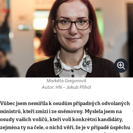
Markéta Gregorová
Autor: HN – Jakub Plíhal
Vůbec jsem nemířila k osudům případných odvolaných
ministrů, kteří zmizí i ze sněmovny. Myslela jsem na
osudy vašich voličů, kteří volí konkrétní kandidáty,
zejména ty na čele, o nichž věří, že je v případě úspěchu