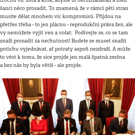
trochu víc ústa a krok, abyste to nerozhádávali a měli
šanci něco prosadit. To znamená, že v rámci pěti stran
musíte dělat mnohem víc kompromisů. Přijdou na
přetřes třeba - to jen plácnu - reprodukční práva žen, ale
vy nemůžete vyjít ven a volat: Podívejte se, co se tam
snaží prosadit za nechutnost! Budete se muset snažit
potichu vyjednávat, ať potraty aspoň nezdraží. A může
to vést k tomu, že sice projde jen malá špatná změna
a bez nás by byla větší - ale projde.