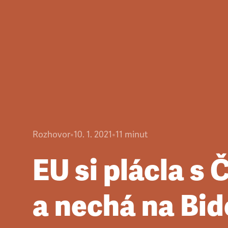
Rozhovor
•
10. 1. 2021
•
11
minut
EU si plácla s 
a nechá na Bid