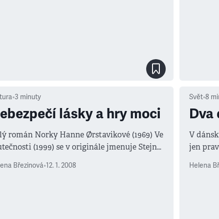
tura
•
3
minuty
Svět
•
8
mi
ebezpečí lásky a hry moci
Dva 
lý román Norky Hanne Ørstavikové (1969) Ve
V dánsk
utečnosti (1999) se v originále jmenuje Stejně
jen prav
avdivé, jako já jsem skutečná.
stranic
ena Březinová
•
12. 1. 2008
Helena B