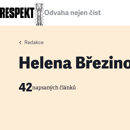
Odvaha nejen číst
Redakce
Helena Březin
42
napsaných článků