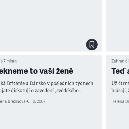
ět
•
7
minut
Zahraničí
ekneme to vaší ženě
Teď 
lká Británie a Dánsko v posledních týdnech
Už čtrná
ujatě diskutují o zavedení „švédského
hlásají,
delu“.
u konce.
ena Březinová
•
6. 10. 2007
Helena B