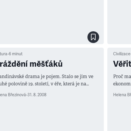
tura
•
6
minut
Civilizace
ráždění měšťáků
Věřit
andinávské drama je pojem. Stalo se jím ve
Proč ma
hé polovině 19. století, v éře, která je na
ekonomi
veru spjata se zanícenými diskusemi o
průzkum
ena Březinová
•
31. 8. 2008
Helena B
eismu, Darwinovi a ženské emancipaci, ale i s
žijí nej
norem do nevědomého duševního života.
zde ozna
rekord. 
mnohých
důvěřují