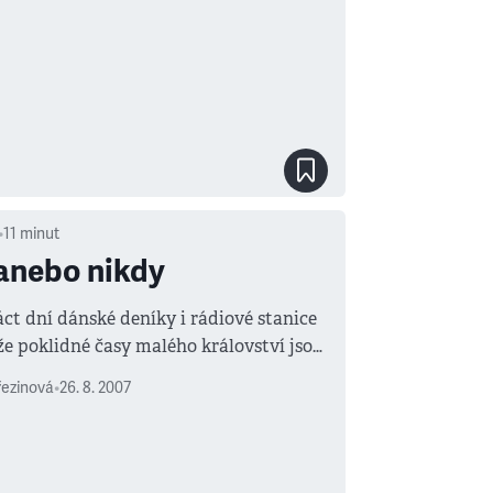
•
11
minut
anebo nikdy
ct dní dánské deníky i rádiové stanice
 že poklidné časy malého království jsou
řezinová
•
26. 8. 2007