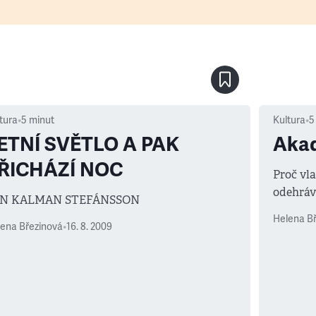
tura
•
5
minut
Kultura
•
5
ETNÍ SVĚTLO A PAK
Aka
ŘICHÁZÍ NOC
Proč vl
odehráva
ÓN KALMAN STEFÁNSSON
jehož hr
Helena B
budoucn
ena Březinová
•
16. 8. 2009
Přinejm