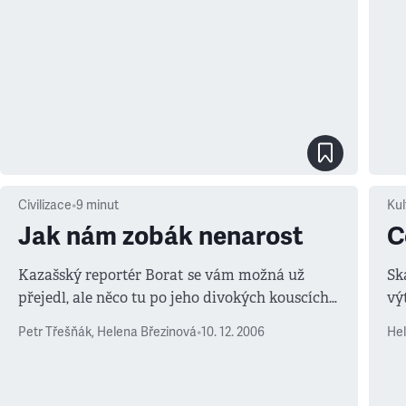
Civilizace
•
9
minut
Kul
Jak nám zobák nenarost
C
Kazašský reportér Borat se vám možná už
Sk
přejedl, ale něco tu po jeho divokých kouscích
vý
zůstává: poznání, jak moc dnešní společností
př
Petr Třešňák
,
Helena Březinová
•
10. 12. 2006
Hel
hýbe fenomén zvaný politická korektnost.
st
př