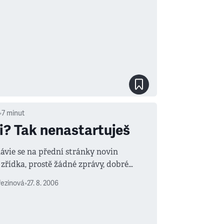
•
7
minut
jsi? Tak nenastartuješ
ávie se na přední stránky novin
zřídka, prostě žádné zprávy, dobré
V severských společenstvích, která
řezinová
•
27. 8. 2006
e hrdě přezdívají „blahobytná“, je vše
ně pod kontrolou.