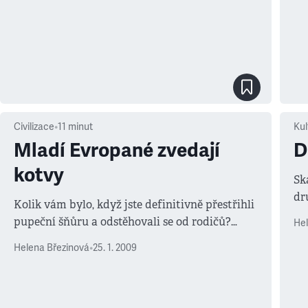
Civilizace
•
11
minut
Kul
Mladí Evropané zvedají
D
kotvy
Sk
dru
Kolik vám bylo, když jste definitivně přestřihli
Se
pupeční šňůru a odstěhovali se od rodičů?
Hel
at
Euroskeptici často straší představou, že Unie
po
Helena Březinová
•
25. 1. 2009
smaže kulturní rozdíly, ale přinejmenším v
jednom ohledu pravdu nemají: srovnáme-li
data o tom, kdy se z mladých Evropanů stávají
dospělí, zjistíme i mezi starými členskými