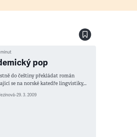
minut
demický pop
astně do češtiny překládat román
jící se na norské katedře lingvistiky,
dinové bádají (kromě jiného) o
řezinová
•
29. 3. 2009
osti norštiny v globalizovaném světě?
enším ze dvou důvodů.