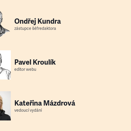
Ondřej Kundra
zástupce šéfredaktora
Pavel Kroulík
editor webu
Kateřina Mázdrová
vedoucí vydání