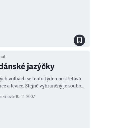
nut
dánské jazýčky
ých volbách se tento týden nestřetává
ice a levice. Stejně vyhraněný je souboj
kých lídrů dvou menších stran.
řezinová
•
10. 11. 2007