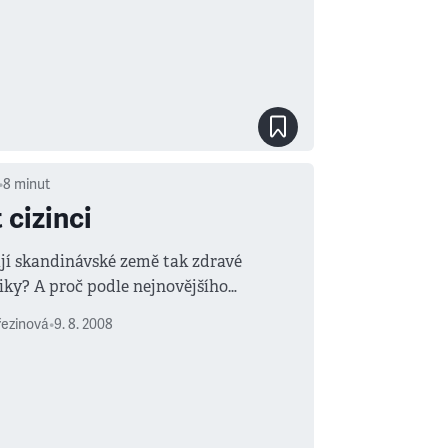
•
8
minut
 cizinci
jí skandinávské země tak zdravé
ky? A proč podle nejnovějšího
u provedeného ve 104 státech světa
řezinová
•
9. 8. 2008
šťastnější lidé v Dánsku? Za šťastné se
čuje 77 % obyvatel, což je světový
Jednou z hlavních příčin je podle
 vědců skutečnost, že si Skandinávci
.