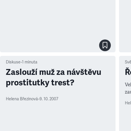
Diskuse
•
1
minuta
Sv
Zaslouží muž za návštěvu
Ř
prostitutky trest?
Ve
za
mo
Helena Březinová
•
9. 10. 2007
Hel