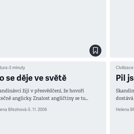
tura
•
3
minuty
Civilizace
o se děje ve světě
Pil 
andinávci žijí v přesvědčení, že hovoří
Skandin
tečně anglicky. Znalost angličtiny se tu
dostává 
edpokládá natolik, že jí dánští liberálové ze
zprávy. 
ena Březinová
•
5. 11. 2006
Helena B
rany Det Radikale Venstre nyní navrhli
sama seb
iznat status oficiálního jazyka.
více mé