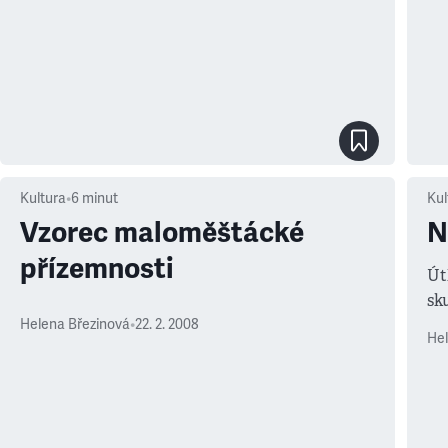
státy značné rozdíly.
Kultura
•
6
minut
Kul
Vzorec maloměštácké
N
přízemnosti
Út
sk
pr
Helena Březinová
•
22. 2. 2008
Hel