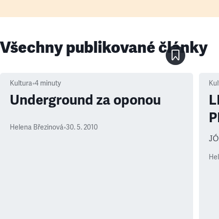
Všechny publikované články
Kultura
•
4
minuty
Kul
Underground za oponou
L
P
Helena Březinová
•
30. 5. 2010
J
Hel