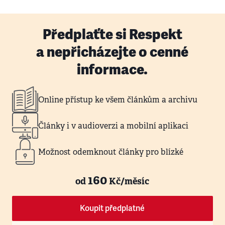
Předplaťte si Respekt
a nepřicházejte o cenné
informace.
Online přístup ke všem článkům a archivu
Články i v audioverzi a mobilní aplikaci
Možnost odemknout články pro blízké
160
od
Kč/měsíc
Koupit předplatné