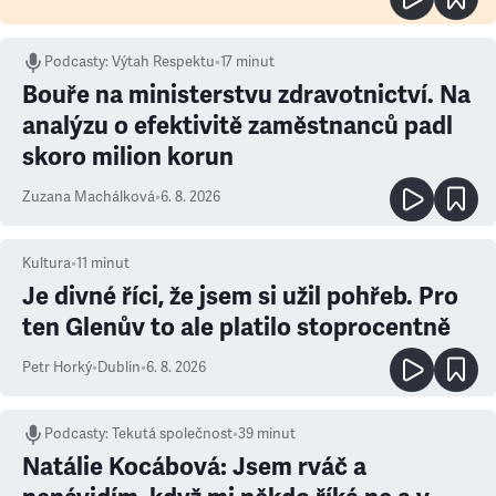
Podcasty
:
Výtah Respektu
•
17 minut
Bouře na ministerstvu zdravotnictví. Na
analýzu o efektivitě zaměstnanců padl
skoro milion korun
Zuzana Machálková
•
6. 8. 2026
Kultura
•
11
minut
Je divné říci, že jsem si užil pohřeb. Pro
ten Glenův to ale platilo stoprocentně
Petr Horký
•
Dublin
•
6. 8. 2026
Podcasty
:
Tekutá společnost
•
39 minut
Natálie Kocábová: Jsem rváč a