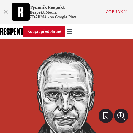
Týdeník Respekt
×
ZOBRAZIT
Respekt Media
ZDARMA - na Google Play
Koupit předplatné