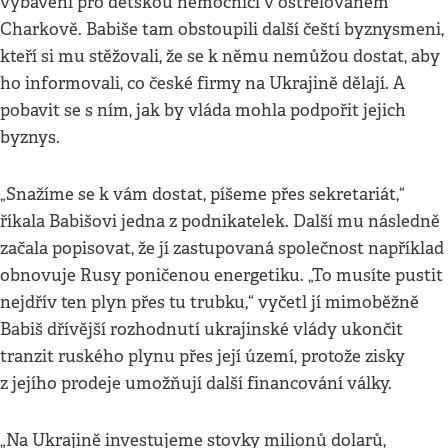
vybavení pro dětskou nemocnici v ostřelovaném
Charkově. Babiše tam obstoupili další čeští byznysmeni,
kteří si mu stěžovali, že se k němu nemůžou dostat, aby
ho informovali, co české firmy na Ukrajině dělají. A
pobavit se s ním, jak by vláda mohla podpořit jejich
byznys.
„Snažíme se k vám dostat, píšeme přes sekretariát,“
říkala Babišovi jedna z podnikatelek. Další mu následně
začala popisovat, že jí zastupovaná společnost například
obnovuje Rusy poničenou energetiku. „To musíte pustit
nejdřív ten plyn přes tu trubku,“ vyčetl jí mimoběžně
Babiš dřívější rozhodnutí ukrajinské vlády ukončit
tranzit ruského plynu přes její území, protože zisky
z jejího prodeje umožňují další financování války.
„Na Ukrajině investujeme stovky milionů dolarů,