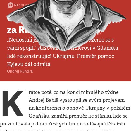
Ranní postřeh
•
30. 6. 2026
•
4
minuty
Ondřej Kundra: Babiš kope
za Rusko
„Nedostali jsme se do letadla, nemůžeme se s
vámi spojit,“ stěžovali si premiérovi v Gdaňsku
lidé rekonstruující Ukrajinu. Premiér pomoc
Kyjevu dál odmítá
Ondřej Kundra
K
rátce poté, co na konci minulého týdne
Andrej Babiš vystoupil se svým projevem
na konferenci o obnově Ukrajiny v polském
Gdaňsku, zamířil premiér ke stánku, kde se
prezentovala jedna z českých firem dodávající lékařské