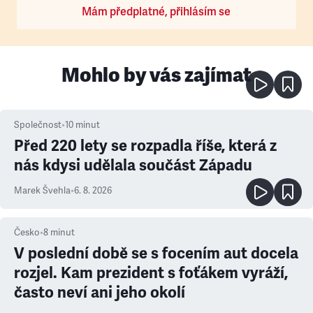
Mám předplatné, přihlásím se
Mohlo by vás zajímat
Společnost
•
10
minut
Před 220 lety se rozpadla říše, která z
nás kdysi udělala součást Západu
Marek Švehla
•
6. 8. 2026
Česko
•
8
minut
V poslední době se s focením aut docela
rozjel. Kam prezident s foťákem vyráží,
často neví ani jeho okolí