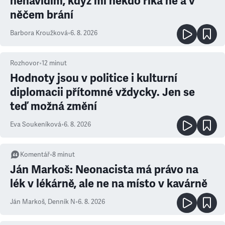
nenávidím, když mi někdo říká ne a v
něčem brání
Barbora Kroužková
•
6. 8. 2026
Rozhovor
•
12
minut
Hodnoty jsou v politice i kulturní
diplomacii přítomné vždycky. Jen se
teď možná změní
Eva Soukeníková
•
6. 8. 2026
Komentář
•
8
minut
Ján Markoš: Neonacista má právo na
lék v lékárně, ale ne na místo v kavárně
Ján Markoš
,
Denník N
•
6. 8. 2026