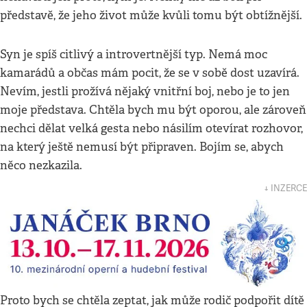
představě, že jeho život může kvůli tomu být obtížnější.
Syn je spíš citlivý a introvertnější typ. Nemá moc
kamarádů a občas mám pocit, že se v sobě dost uzavírá.
Nevím, jestli prožívá nějaký vnitřní boj, nebo je to jen
moje představa. Chtěla bych mu být oporou, ale zároveň
nechci dělat velká gesta nebo násilím otevírat rozhovor,
na který ještě nemusí být připraven. Bojím se, abych
něco nezkazila.
↓ INZERCE
Proto bych se chtěla zeptat, jak může rodič podpořit dítě