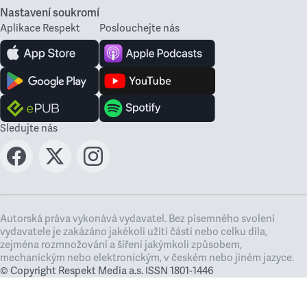
Nastavení soukromí
Aplikace Respekt
Poslouchejte nás
Sledujte nás
Autorská práva vykonává vydavatel. Bez písemného svolení
vydavatele je zakázáno jakékoli užití částí nebo celku díla,
zejména rozmnožování a šíření jakýmkoli způsobem,
mechanickým nebo elektronickým, v českém nebo jiném jazyce.
© Copyright Respekt Media a.s. ISSN 1801-1446