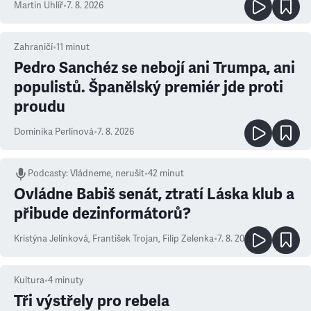
Martin Uhlíř
•
7. 8. 2026
Zahraničí
•
11
minut
Pedro Sanchéz se nebojí ani Trumpa, ani
populistů. Španělský premiér jde proti
proudu
Dominika Perlínová
•
7. 8. 2026
Podcasty
:
Vládneme, nerušit
•
42 minut
Ovládne Babiš senát, ztratí Láska klub a
přibude dezinformátorů?
Kristýna Jelínková
,
František Trojan
,
Filip Zelenka
•
7. 8. 2026
Kultura
•
4
minuty
Tři výstřely pro rebela