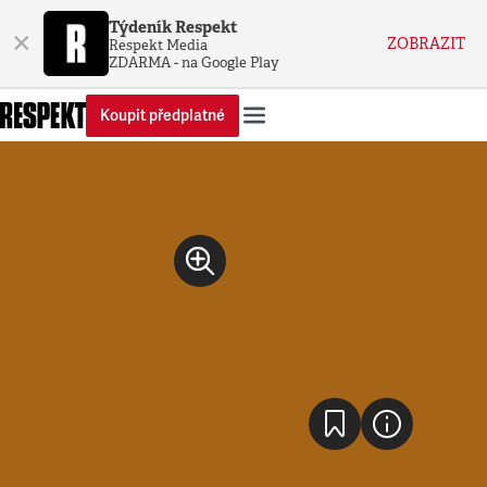
Týdeník Respekt
×
ZOBRAZIT
Respekt Media
ZDARMA - na Google Play
Koupit předplatné