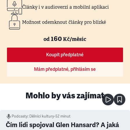
Články i v audioverzi a mobilní aplikaci
Možnost odemknout články pro blízké
160
od
Kč/měsíc
Koupit předplatné
Mám předplatné, přihlásím se
Mohlo by vás zajímat
Podcasty
:
Dělníci kultury
•
52 minut
Čím lidi spojoval Glen Hansard? A jaká