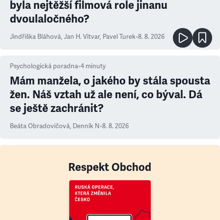
byla nejtěžší filmová role jinanu
dvoulaločného?
Jindřiška Bláhová
,
Jan H. Vitvar
,
Pavel Turek
•
8. 8. 2026
Psychologická poradna
•
4
minuty
Mám manžela, o jakého by stála spousta
žen. Náš vztah už ale není, co býval. Dá
se ještě zachránit?
Beáta Obradovičová
,
Denník N
•
8. 8. 2026
Respekt Obchod