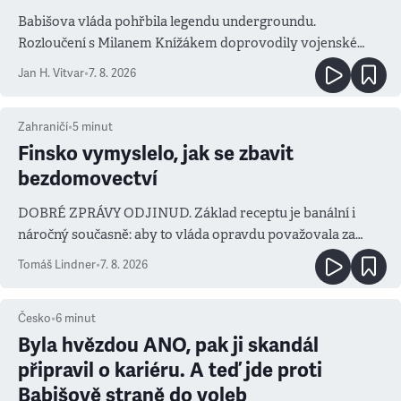
Babišova vláda pohřbila legendu undergroundu.
Rozloučení s Milanem Knížákem doprovodily vojenské
salvy i kritika pokrokářů
Jan H. Vitvar
•
7. 8. 2026
Zahraničí
•
5
minut
Finsko vymyslelo, jak se zbavit
bezdomovectví
DOBRÉ ZPRÁVY ODJINUD. Základ receptu je banální i
náročný současně: aby to vláda opravdu považovala za
prioritu
Tomáš Lindner
•
7. 8. 2026
Česko
•
6
minut
Byla hvězdou ANO, pak ji skandál
připravil o kariéru. A teď jde proti
Babišově straně do voleb