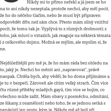
Nikdy mi to přímo neřekl a já jsem se ho
na to ani nikdy nezeptala, protože nechci, aby měl pocit,
že ho do něčeho tlačím, nebo že musí být připraven
odpovědět dřív, než sám chce. Přesto mám silný vnitřní
pocit, že tomu tak je. Vyplývá to z různých drobností; z
toho, jak mluví o vztazích, jak reaguje na některá témata
i z celkového dojmu. Možná se mýlím, ale myslím si, že
ne.
Nejdůležitější pro mě je, že ho mám ráda bez ohledu na
to, jaký je. Nechci ho měnit ani „napravovat“, právě
naopak. Chtěla bych, aby věděl, že ho doma přijímáme a
je tu v bezpečí. Zároveň ale cítím velký strach. Čím více
čtu různé příběhy mladých gayů, tím více se bojím, co
všechno může zažít. Mám obavy z posměchu, odmítání,
ze šikany, z osamělosti nebo toho, že se jednou setká s
nenávistí jen proto, kým je. Někdy mě až bolí při