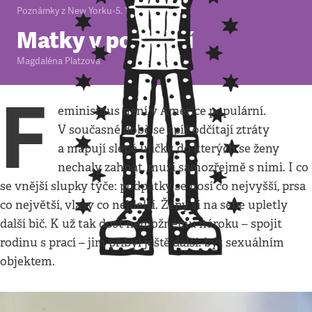
Poznámky z New Yorku
•
5. 1. 2012
•
4
minuty
Matky v podzemí
Magdaléna Platzová
F
eminismus není v Americe populární.
V současné době se spíš odčítají ztráty
a mapují slepé uličky, do kterých se ženy
nechaly zahnat, muži samozřejmě s nimi. I co
se vnější slupky týče: podpatky se nosí co nejvyšší, prsa
co největší, vlasy co nejdelší. Ženy si na sebe upletly
další bič. K už tak dost nemožnému nároku – spojit
rodinu s prací – jim přibyl ještě další: být sexuálním
objektem.