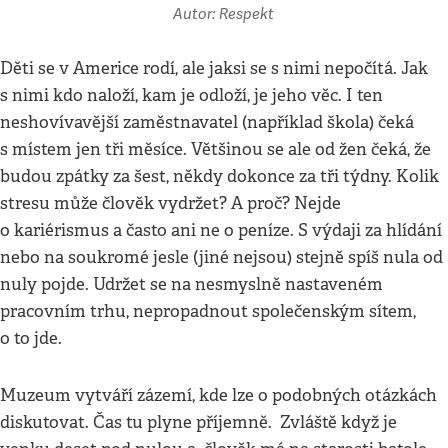
Autor: Respekt
Děti se v Americe rodí, ale jaksi se s nimi nepočítá. Jak
s nimi kdo naloží, kam je odloží, je jeho věc. I ten
neshovívavější zaměstnavatel (například škola) čeká
s místem jen tři měsíce. Většinou se ale od žen čeká, že
budou zpátky za šest, někdy dokonce za tři týdny. Kolik
stresu může člověk vydržet? A proč? Nejde
o kariérismus a často ani ne o peníze. S výdaji za hlídání
nebo na soukromé jesle (jiné nejsou) stejně spíš nula od
nuly pojde. Udržet se na nesmyslně nastaveném
pracovním trhu, nepropadnout společenským sítem,
o to jde.
Muzeum vytváří zázemí, kde lze o podobných otázkách
diskutovat. Čas tu plyne příjemně. Zvláště když je