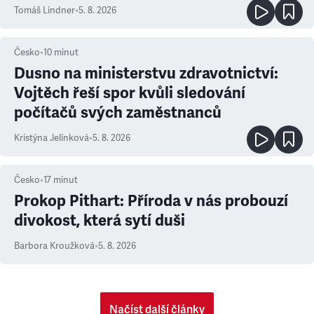
Tomáš Lindner
•
5. 8. 2026
Česko
•
10
minut
Dusno na ministerstvu zdravotnictví:
Vojtěch řeší spor kvůli sledování
počítačů svých zaměstnanců
Kristýna Jelínková
•
5. 8. 2026
Česko
•
17
minut
Prokop Pithart: Příroda v nás probouzí
divokost, která sytí duši
Barbora Kroužková
•
5. 8. 2026
Načíst další články