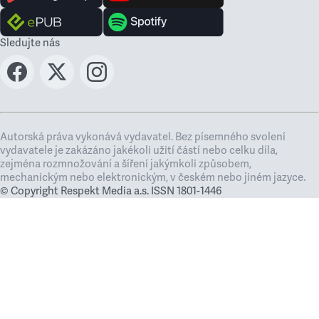
Sledujte nás
Autorská práva vykonává vydavatel. Bez písemného svolení
vydavatele je zakázáno jakékoli užití částí nebo celku díla,
zejména rozmnožování a šíření jakýmkoli způsobem,
mechanickým nebo elektronickým, v českém nebo jiném jazyce.
© Copyright Respekt Media a.s. ISSN 1801-1446