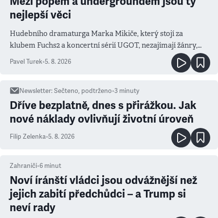
Mezi popem a undergroundem jsou ty
nejlepší věci
Hudebního dramaturga Marka Mikiče, který stojí za
klubem Fuchs2 a koncertní sérií UGOT, nezajímají žánry,
ale atmosféra
Pavel Turek
•
5. 8. 2026
Newsletter
:
Sečteno, podtrženo
•
3
minuty
Dříve bezplatně, dnes s přirážkou. Jak
nové náklady ovlivňují životní úroveň
Filip Zelenka
•
5. 8. 2026
Zahraničí
•
6
minut
Noví íránští vládci jsou odvážnější než
jejich zabití předchůdci – a Trump si
neví rady