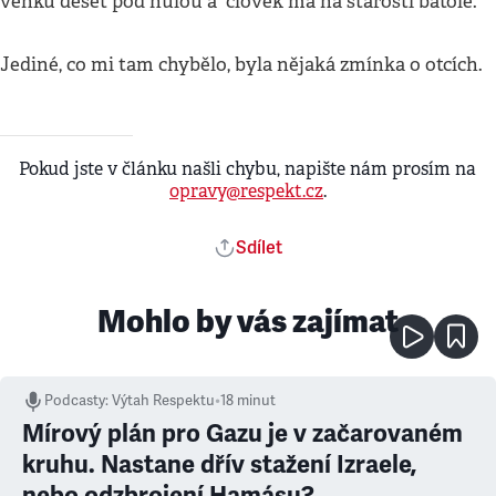
venku deset pod nulou a člověk má na starosti batole.
Jediné, co mi tam chybělo, byla nějaká zmínka o otcích.
Pokud jste v článku našli chybu, napište nám prosím na
opravy@respekt.cz
.
Sdílet
Mohlo by vás zajímat
Podcasty
:
Výtah Respektu
•
18 minut
Mírový plán pro Gazu je v začarovaném
kruhu. Nastane dřív stažení Izraele,
nebo odzbrojení Hamásu?