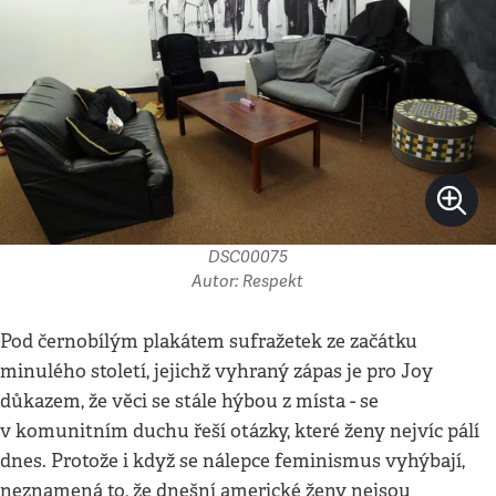
DSC00075
Autor: Respekt
Pod černobílým plakátem sufražetek ze začátku
minulého století, jejichž vyhraný zápas je pro Joy
důkazem, že věci se stále hýbou z místa - se
v komunitním duchu řeší otázky, které ženy nejvíc pálí
dnes. Protože i když se nálepce feminismus vyhýbají,
neznamená to, že dnešní americké ženy nejsou