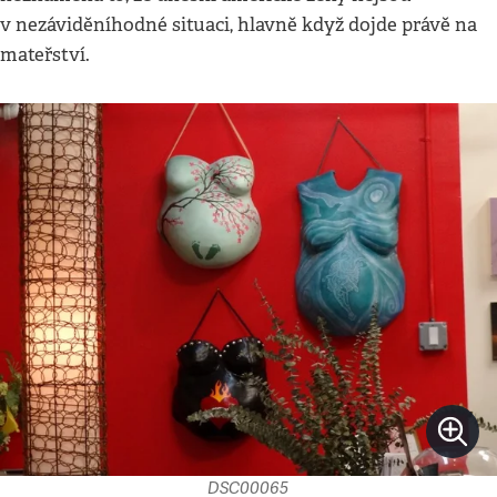
v nezáviděníhodné situaci, hlavně když dojde právě na
mateřství.
DSC00065