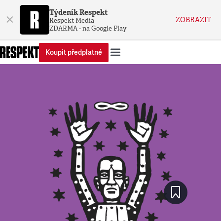
Týdeník Respekt
×
ZOBRAZIT
Respekt Media
ZDARMA - na Google Play
Koupit předplatné