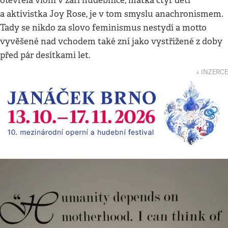
otevřela vloni v září hudebnice, matka čtyř dětí
a aktivistka Joy Rose, je v tom smyslu anachronismem.
Tady se nikdo za slovo feminismus nestydí a motto
vyvěšené nad vchodem také zní jako vystřižené z doby
před pár desítkami let.
↓ INZERCE