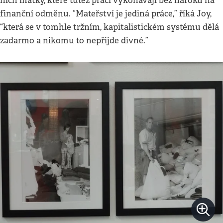
nich matky, které tutéž práci vykonávají bez nároku na
finanční odměnu. “Mateřství je jediná práce,” říká Joy,
“která se v tomhle tržním, kapitalistickém systému dělá
zadarmo a nikomu to nepřijde divné.”