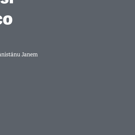
co
hánistánu Janem