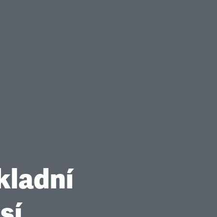
kladní
sí