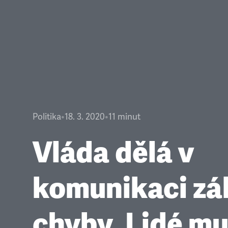
Politika
•
18. 3. 2020
•
11
minut
Vláda dělá v
komunikaci zá
chyby. Lidé mu