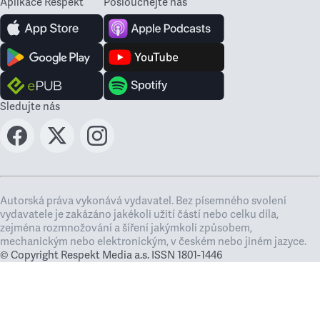
Aplikace Respekt
Poslouchejte nás
Sledujte nás
Autorská práva vykonává vydavatel. Bez písemného svolení
vydavatele je zakázáno jakékoli užití částí nebo celku díla,
zejména rozmnožování a šíření jakýmkoli způsobem,
mechanickým nebo elektronickým, v českém nebo jiném jazyce.
© Copyright Respekt Media a.s. ISSN 1801-1446