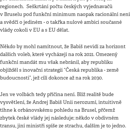
regionech. Seškrtání počtu českých vyjednavačů
v Bruselu pod funkční minimum naopak racionální není
a svědčí o jediném - o takřka nulové ambici současné
vlády cokoli v EU a s EU dělat.
Někdo by mohl namítnout, že Babiš nevidí za horizont
dalších voleb, které vycházejí na rok 2021. Omezený
funkční mandát mu však nebránil, aby republiku
objížděl s inovační strategií “Česká republika - země
budoucnosti”, jež cílí dokonce až na rok 2030.
Jen ve volbách tedy příčina není. Blíž realitě bude
vysvětlení, že Andrej Babiš Unii nerozumí, intuitivně
tíhne k orbánovskému pohledu na Brusel, přčemž
zbytek české vlády jej následuje; někdo v obdivném
transu, jiní ministři spíše ze strachu, dalším je to jedno.