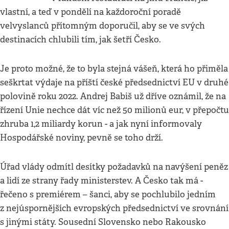
vlastní, a teď v pondělí na každoroční poradě
velvyslanců přítomným doporučil, aby se ve svých
destinacích chlubili tím, jak šetří Česko.
Je proto možné, že to byla stejná vášeň, která ho přiměla
seškrtat výdaje na příští české předsednictví EU v druhé
polovině roku 2022. Andrej Babiš už dříve oznámil, že na
řízení Unie nechce dát víc než 50 milionů eur, v přepočtu
zhruba 1,2 miliardy korun - a jak nyní informovaly
Hospodářské noviny, pevně se toho drží.
Úřad vlády odmítl desítky požadavků na navýšení peněz
a lidí ze strany řady ministerstev. A Česko tak má -
řečeno s premiérem – šanci, aby se pochlubilo jedním
z nejúspornějších evropských předsednictví ve srovnání
s jinými státy. Sousední Slovensko nebo Rakousko