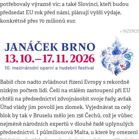
potřebovaly výrazně víc; a také Slovinci, kteří budou
předsedat EU rok před námi, plánují vyšší výdaje,
konkrétně přes 70 milionů eur.
↓ INZERCE
Babiš chce nadto zvládnout řízení Evropy s rekordně
nízkým počtem lidí. Češi na stálém zastoupení při EU
chtěli na předsednictví zdvojnásobit svoje řady, avšak
Úřad vlády jim povolil jen zlomek. Vyjednávat za celý
blok by tak v Bruselu mělo jen 156 Čechů, což je vůbec
nejméně národních expertů v dlouhé řadě uplynulých
předsednictví. I půlmilionová Malta, u které by omezení