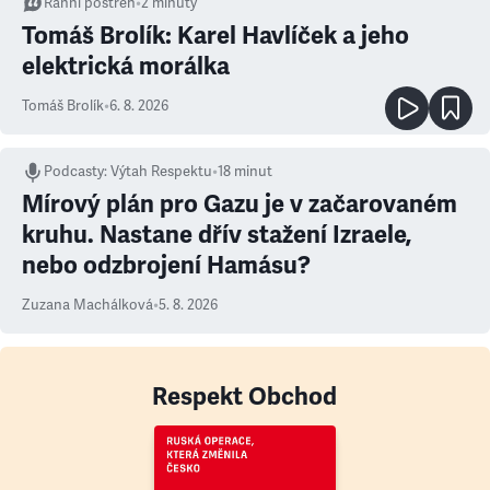
Ranní postřeh
•
2
minuty
Tomáš Brolík: Karel Havlíček a jeho
elektrická morálka
Tomáš Brolík
•
6. 8. 2026
Podcasty
:
Výtah Respektu
•
18 minut
Mírový plán pro Gazu je v začarovaném
kruhu. Nastane dřív stažení Izraele,
nebo odzbrojení Hamásu?
Zuzana Machálková
•
5. 8. 2026
Respekt Obchod