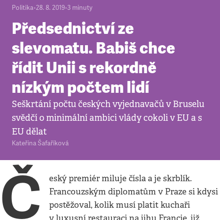
Politika
•
28. 8. 2019
•
3
minuty
Předsednictví ze
slevomatu. Babiš chce
řídit Unii s rekordně
nízkým počtem lidí
Seškrtání počtu českých vyjednavačů v Bruselu
svědčí o minimální ambici vlády cokoli v EU a s
EU dělat
Kateřina Šafaříková
Č
eský premiér miluje čísla a je skrblík.
Francouzským diplomatům v Praze si kdysi
postěžoval, kolik musí platit kuchaři
v luxusní restauraci na jihu Francie, již