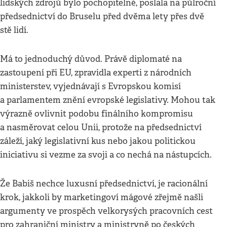
lidských zdrojů bylo pochopitelné, poslala na půlroční
předsednictví do Bruselu před dvěma lety přes dvě
stě lidí.
Má to jednoduchý důvod. Právě diplomaté na
zastoupení při EU, zpravidla experti z národních
ministerstev, vyjednávají s Evropskou komisí
a parlamentem znění evropské legislativy. Mohou tak
výrazně ovlivnit podobu finálního kompromisu
a nasměrovat celou Unii, protože na předsednictví
záleží, jaký legislativní kus nebo jakou politickou
iniciativu si vezme za svoji a co nechá na nástupcích.
Že Babiš nechce luxusní předsednictví, je racionální
krok, jakkoli by marketingoví mágové zřejmě našli
argumenty ve prospěch velkorysých pracovních cest
pro zahraniční ministry a ministryně po českých