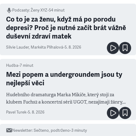
Podcasty
:
Ženy XYZ
•
54 minut
Co to je za ženu, když má po porodu
depresi? Proč je nutné začít brát vážně
duševní zdraví matek
Silvie Lauder
,
Markéta Plíhalová
•
5. 8. 2026
Hudba
•
7
minut
Mezi popem a undergroundem jsou ty
nejlepší věci
Hudebního dramaturga Marka Mikiče, který stojí za
klubem Fuchs2 a koncertní sérií UGOT, nezajímají žánry,
ale atmosféra
Pavel Turek
•
5. 8. 2026
Newsletter
:
Sečteno, podtrženo
•
3
minuty