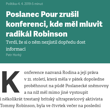
Politika
•
4. 4. 2019
•
5
minut
Poslanec Pour zrušil
konferenci, kde měl mluvit
radikál Robinson
Tvrdí, že si o něm nezjistil dopředu dost
informací
Petr Horký
K
onference nazvaná Rodina a její práva
v 21. století, která měla v pátek dopoledne
proběhnout na půdě Poslanecké sněmovny
a na níž měl mimo jiné vystoupit
i několikrát trestaný britský ultrapravicový aktivista
Tommy Robinson, byla ve čtvrtek večer na poslední