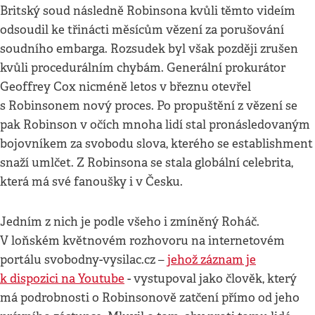
Britský soud následně Robinsona kvůli těmto videím
odsoudil ke třinácti měsícům vězení za porušování
soudního embarga. Rozsudek byl však později zrušen
kvůli procedurálním chybám. Generální prokurátor
Geoffrey Cox nicméně letos v březnu otevřel
s Robinsonem nový proces. Po propuštění z vězení se
pak Robinson v očích mnoha lidí stal pronásledovaným
bojovníkem za svobodu slova, kterého se establishment
snaží umlčet. Z Robinsona se stala globální celebrita,
která má své fanoušky i v Česku.
Jedním z nich je podle všeho i zmíněný Roháč.
V loňském květnovém rozhovoru na internetovém
portálu svobodny-vysilac.cz –
jehož záznam je
k dispozici na Youtube
- vystupoval jako člověk, který
má podrobnosti o Robinsonově zatčení přímo od jeho