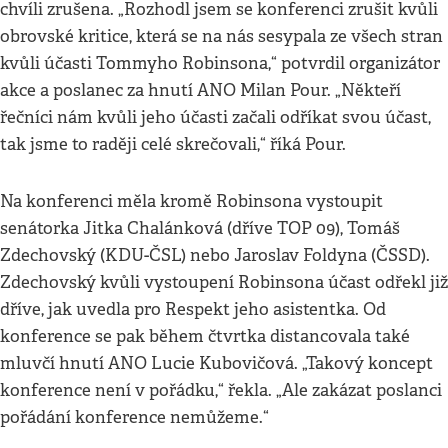
chvíli zrušena. „Rozhodl jsem se konferenci zrušit kvůli
obrovské kritice, která se na nás sesypala ze všech stran
kvůli účasti Tommyho Robinsona,“ potvrdil organizátor
akce a poslanec za hnutí ANO Milan Pour. „Někteří
řečníci nám kvůli jeho účasti začali odříkat svou účast,
tak jsme to raději celé skrečovali,“ říká Pour.
Na konferenci měla kromě Robinsona vystoupit
senátorka Jitka Chalánková (dříve TOP 09), Tomáš
Zdechovský (KDU-ČSL) nebo Jaroslav Foldyna (ČSSD).
Zdechovský kvůli vystoupení Robinsona účast odřekl již
dříve, jak uvedla pro Respekt jeho asistentka. Od
konference se pak během čtvrtka distancovala také
mluvčí hnutí ANO Lucie Kubovičová. „Takový koncept
konference není v pořádku,“ řekla. „Ale zakázat poslanci
pořádání konference nemůžeme.“