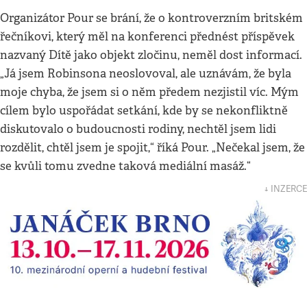
Organizátor Pour se brání, že o kontroverzním britském
řečníkovi, který měl na konferenci přednést příspěvek
nazvaný Dítě jako objekt zločinu, neměl dost informací.
„Já jsem Robinsona neoslovoval, ale uznávám, že byla
moje chyba, že jsem si o něm předem nezjistil víc. Mým
cílem bylo uspořádat setkání, kde by se nekonfliktně
diskutovalo o budoucnosti rodiny, nechtěl jsem lidi
rozdělit, chtěl jsem je spojit,“ říká Pour. „Nečekal jsem, že
se kvůli tomu zvedne taková mediální masáž.“
↓ INZERCE