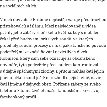
na sociálních sítích.
V nich obyvatele Británie nejčastěji varuje před hrozbou
přistěhovalců a islámu. Mezi nejsledovanější videa
patřily jeho záběry z loňského května, kdy s mobilem
čekal před budovami britských soudů, ve kterých
probíhaly soudní procesy s muži pákistánského původu
podezřelými ze znásilňování nezletilých dívek.
Robinson, který sám sebe označuje za občanského
novináře, tyto podezřelé před soudem konfrontoval
s údajně spáchanými zločiny, a přitom nahlas četl jejich
jména, ačkoli soud ještě nerozhodl o jejich vině; navíc
četl i jména údajných obětí. Pořízené záběry ze svého
telefonu k tomu živě přenášel fanouškům skrze svůj
facebookový profil.