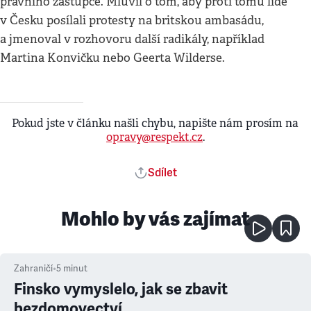
právního zástupce. Mluvil o tom, aby proti tomu lidé
v Česku posílali protesty na britskou ambasádu,
a jmenoval v rozhovoru další radikály, například
Martina Konvičku nebo Geerta Wilderse.
Pokud jste v článku našli chybu, napište nám prosím na
opravy@respekt.cz
.
Sdílet
Mohlo by vás zajímat
Zahraničí
•
5
minut
Finsko vymyslelo, jak se zbavit
bezdomovectví