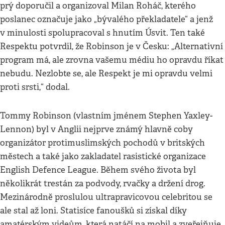
prý doporučil a organizoval Milan Roháč, kterého
poslanec označuje jako „bývalého překladatele“ a jenž
v minulosti spolupracoval s hnutím Úsvit. Ten také
Respektu potvrdil, že Robinson je v Česku: „Alternativní
program má, ale zrovna vašemu médiu ho opravdu říkat
nebudu. Nezlobte se, ale Respekt je mi opravdu velmi
proti srsti,“ dodal.
Tommy Robinson (vlastním jménem Stephen Yaxley-
Lennon) byl v Anglii nejprve známý hlavně coby
organizátor protimuslimských pochodů v britských
městech a také jako zakladatel rasistické organizace
English Defence League. Během svého života byl
několikrát trestán za podvody, rvačky a držení drog.
Mezinárodně proslulou ultrapravicovou celebritou se
ale stal až loni. Statisíce fanoušků si získal díky
amatérským videům, která natáčí na mobil a zveřejňuje