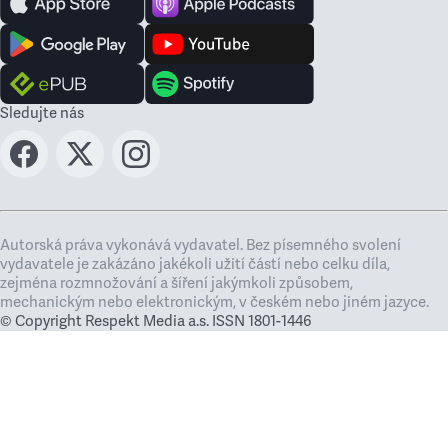
Sledujte nás
Autorská práva vykonává vydavatel. Bez písemného svolení
vydavatele je zakázáno jakékoli užití částí nebo celku díla,
zejména rozmnožování a šíření jakýmkoli způsobem,
mechanickým nebo elektronickým, v českém nebo jiném jazyce.
© Copyright Respekt Media a.s. ISSN 1801-1446