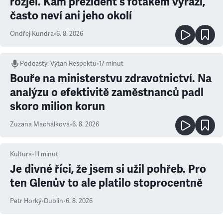
rozjel. Kam prezident s foťákem vyráží,
často neví ani jeho okolí
Ondřej Kundra
•
6. 8. 2026
Podcasty
:
Výtah Respektu
•
17 minut
Bouře na ministerstvu zdravotnictví. Na
analýzu o efektivitě zaměstnanců padl
skoro milion korun
Zuzana Machálková
•
6. 8. 2026
Kultura
•
11
minut
Je divné říci, že jsem si užil pohřeb. Pro
ten Glenův to ale platilo stoprocentně
Petr Horký
•
Dublin
•
6. 8. 2026