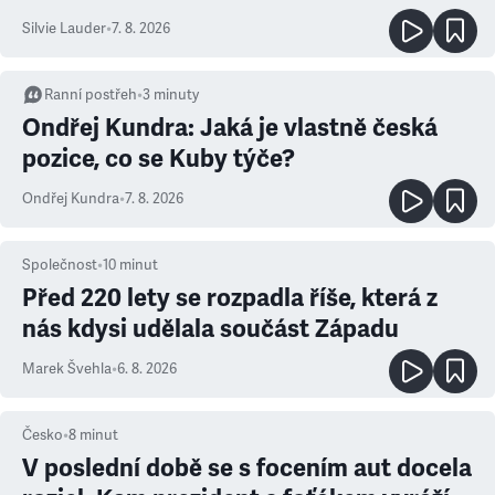
Silvie Lauder
•
7. 8. 2026
Ranní postřeh
•
3
minuty
Ondřej Kundra: Jaká je vlastně česká
pozice, co se Kuby týče?
Ondřej Kundra
•
7. 8. 2026
Společnost
•
10
minut
Před 220 lety se rozpadla říše, která z
nás kdysi udělala součást Západu
Marek Švehla
•
6. 8. 2026
Česko
•
8
minut
V poslední době se s focením aut docela