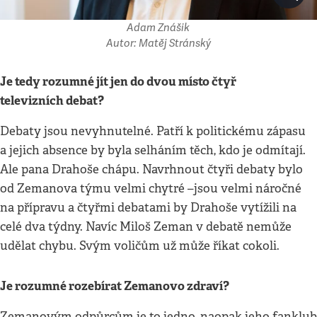
Adam Znášik
Autor: Matěj Stránský
Je tedy rozumné jít jen do dvou místo čtyř
televizních debat?
Debaty jsou nevyhnutelné. Patří k politickému zápasu
a jejich absence by byla selháním těch, kdo je odmítají.
Ale pana Drahoše chápu. Navrhnout čtyři debaty bylo
od Zemanova týmu velmi chytré –jsou velmi náročné
na přípravu a čtyřmi debatami by Drahoše vytížili na
celé dva týdny. Navíc Miloš Zeman v debatě nemůže
udělat chybu. Svým voličům už může říkat cokoli.
Je rozumné rozebírat Zemanovo zdraví?
Zemanovým odpůrcům je to jedno, naopak jeho fanklub