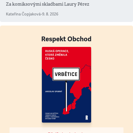
Za komiksovými skladbami Laury Pérez
Kateřina Čopjaková
•
9. 8. 2026
Respekt Obchod