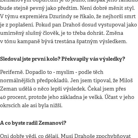
bude stejně pevný jako předtím. Není dobré měnit styl.
V týmu expremiéra Dzurindy se říkalo, že nejhorší smrt
je z poplašení. Pokud pan Drahoš dosud vystupoval jako
umírněný slušný člověk, je to třeba dohrát. Změna
v tónu kampaně bývá trestána špatným výsledkem.
Sledoval jste první kolo? Překvapily vás výsledky?
Periferně. Dopadlo to - myslím - podle těch
normálnějších předpokladů. Jen jsem tipoval, že Miloš
Zeman udělá o něco lepší výsledek. Čekal jsem přes
40 procent, protože jeho základna je velká. Účast v jeho
okrscích ale asi byla nižší.
A co byste radil Zemanovi?
Oni dobře vědí, co dělají. Musí Drahoše zpochybňovat