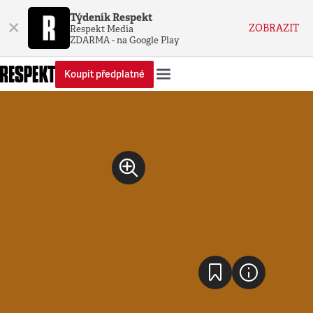
Týdeník Respekt
×
ZOBRAZIT
Respekt Media
ZDARMA - na Google Play
Koupit předplatné