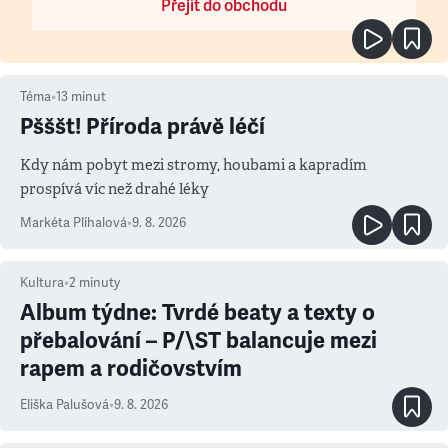
Přejít do obchodu
Téma
•
13
minut
Pšššt! Příroda právě léčí
Kdy nám pobyt mezi stromy, houbami a kapradím
prospívá víc než drahé léky
Markéta Plíhalová
•
9. 8. 2026
Kultura
•
2
minuty
Album týdne: Tvrdé beaty a texty o
přebalování – P/\ST balancuje mezi
rapem a rodičovstvím
Eliška Palušová
•
9. 8. 2026