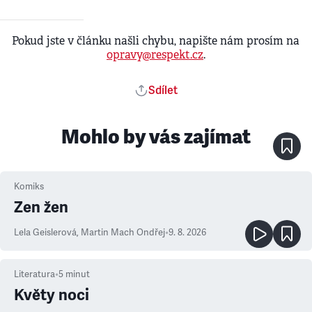
Pokud jste v článku našli chybu, napište nám prosím na
opravy@respekt.cz
.
Sdílet
Mohlo by vás zajímat
Komiks
Zen žen
Lela Geislerová
,
Martin Mach Ondřej
•
9. 8. 2026
Literatura
•
5
minut
Květy noci