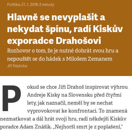
Politika
•
21. 1. 2018
•
3
minuty
Hlavně se nevyplašit a
nekydat špínu, radí Kiskův
exporadce Drahošovi
Rozhovor o tom, že je nutné dohrát svou hru a
nepouštět se do hádek s Milošem Zemanem
Jiří Nádoba
P
okud se chce Jiří Drahoš inspirovat výhrou
Andreje Kisky na Slovensku před čtyřmi
lety, jak naznačil, neměl by se nechat
vyprovokovat ke konfrontaci. To znamená
nezmatkovat a dál hrát svoji hru, radí někdejší Kiskův
poradce Adam Znášik. „Nejhorší smrt je z poplašení,“