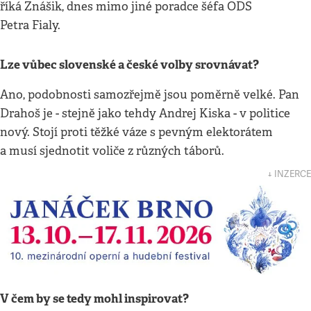
říká Znášik, dnes mimo jiné poradce šéfa ODS
Petra Fialy.
Lze vůbec slovenské a české volby srovnávat?
Ano, podobnosti samozřejmě jsou poměrně velké. Pan
Drahoš je - stejně jako tehdy Andrej Kiska - v politice
nový. Stojí proti těžké váze s pevným elektorátem
a musí sjednotit voliče z různých táborů.
↓ INZERCE
V čem by se tedy mohl inspirovat?