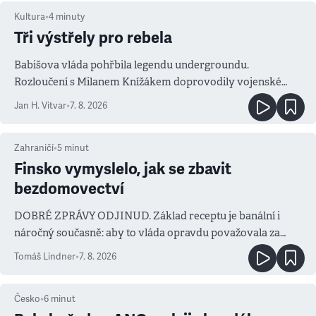
Kultura
•
4
minuty
Tři výstřely pro rebela
Babišova vláda pohřbila legendu undergroundu.
Rozloučení s Milanem Knížákem doprovodily vojenské
salvy i kritika pokrokářů
Jan H. Vitvar
•
7. 8. 2026
Zahraničí
•
5
minut
Finsko vymyslelo, jak se zbavit
bezdomovectví
DOBRÉ ZPRÁVY ODJINUD. Základ receptu je banální i
náročný současně: aby to vláda opravdu považovala za
prioritu
Tomáš Lindner
•
7. 8. 2026
Česko
•
6
minut