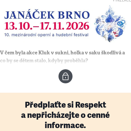
↓ INZERCE
V čem byla akce Kluk v sukni, holka v saku škodlivá a
co by se dětem stalo, kdyby proběhla?
Předplaťte si Respekt
a nepřicházejte o cenné
informace.