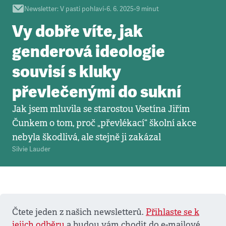
Newsletter
:
V pasti pohlaví
•
6. 6. 2025
•
9
minut
Vy dobře víte, jak
genderová ideologie
souvisí s kluky
převlečenými do sukní
Jak jsem mluvila se starostou Vsetína Jiřím
Čunkem o tom, proč „převlékací“ školní akce
nebyla škodlivá, ale stejně ji zakázal
Silvie Lauder
Čtete jeden z našich newsletterů.
Přihlaste se k
jejich odběru
a budou vám chodit do e-mailové