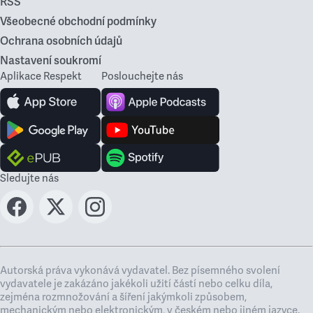
RSS
Všeobecné obchodní podmínky
Ochrana osobních údajů
Nastavení soukromí
Aplikace Respekt
Poslouchejte nás
Sledujte nás
Autorská práva vykonává vydavatel. Bez písemného svolení
vydavatele je zakázáno jakékoli užití částí nebo celku díla,
zejména rozmnožování a šíření jakýmkoli způsobem,
mechanickým nebo elektronickým, v českém nebo jiném jazyce.