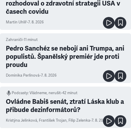
rozhodoval o zdravotní strategii USA v
časech covidu
Martin Uhlíř
•
7. 8. 2026
Zahraničí
•
11
minut
Pedro Sanchéz se nebojí ani Trumpa, ani
populistů. Španělský premiér jde proti
proudu
Dominika Perlínová
•
7. 8. 2026
Podcasty
:
Vládneme, nerušit
•
42 minut
Ovládne Babiš senát, ztratí Láska klub a
přibude dezinformátorů?
Kristýna Jelínková
,
František Trojan
,
Filip Zelenka
•
7. 8. 2026