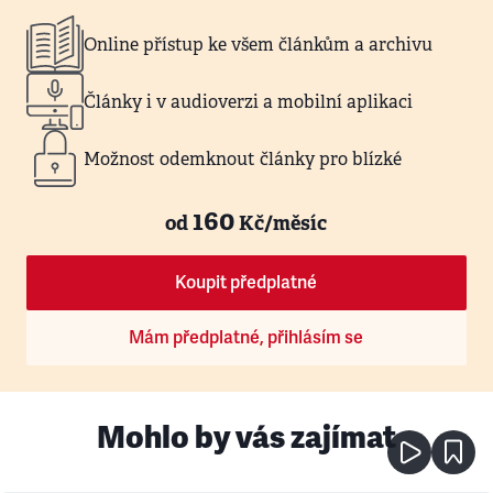
Online přístup ke všem článkům a archivu
Články i v audioverzi a mobilní aplikaci
Možnost odemknout články pro blízké
160
od
Kč/měsíc
Koupit předplatné
Mám předplatné, přihlásím se
Mohlo by vás zajímat