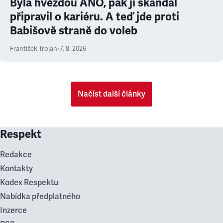
Byla hvězdou ANO, pak ji skandál
připravil o kariéru. A teď jde proti
Babišově straně do voleb
František Trojan
•
7. 8. 2026
Načíst další články
Respekt
Redakce
Kontakty
Kodex Respektu
Nabídka předplatného
Inzerce