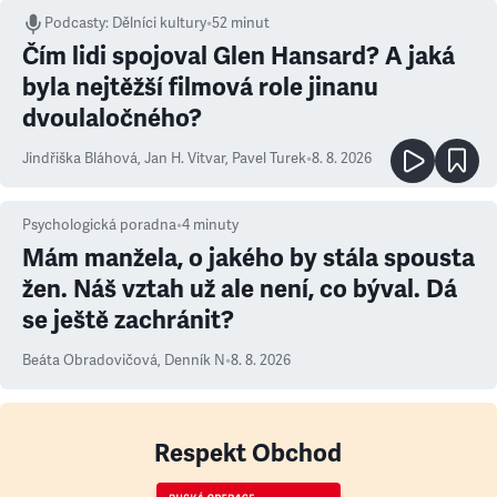
Podcasty
:
Dělníci kultury
•
52 minut
Čím lidi spojoval Glen Hansard? A jaká
byla nejtěžší filmová role jinanu
dvoulaločného?
Jindřiška Bláhová
,
Jan H. Vitvar
,
Pavel Turek
•
8. 8. 2026
Psychologická poradna
•
4
minuty
Mám manžela, o jakého by stála spousta
žen. Náš vztah už ale není, co býval. Dá
se ještě zachránit?
Beáta Obradovičová
,
Denník N
•
8. 8. 2026
Respekt Obchod