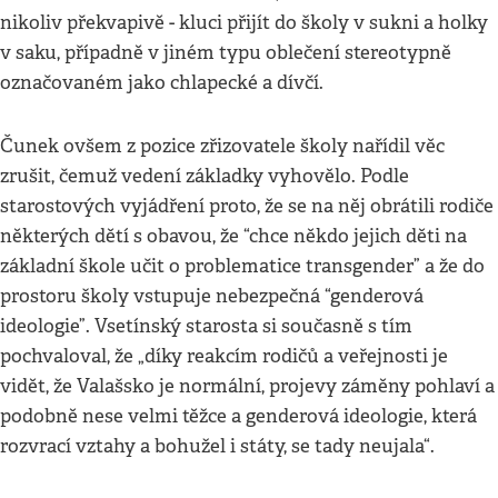
nikoliv překvapivě - kluci přijít do školy v sukni a holky
v saku, případně v jiném typu oblečení stereotypně
označovaném jako chlapecké a dívčí.
Čunek ovšem z pozice zřizovatele školy nařídil věc
zrušit, čemuž vedení základky vyhovělo. Podle
starostových vyjádření proto, že se na něj obrátili rodiče
některých dětí s obavou, že “chce někdo jejich děti na
základní škole učit o problematice transgender” a že do
prostoru školy vstupuje nebezpečná “genderová
ideologie”. Vsetínský starosta si současně s tím
pochvaloval, že „díky reakcím rodičů a veřejnosti je
vidět, že Valašsko je normální, projevy záměny pohlaví a
podobně nese velmi těžce a genderová ideologie, která
rozvrací vztahy a bohužel i státy, se tady neujala“.