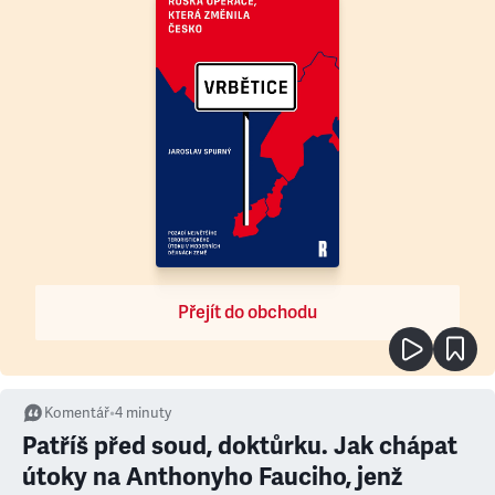
Přejít do obchodu
Komentář
•
4
minuty
Patříš před soud, doktůrku. Jak chápat
útoky na Anthonyho Fauciho, jenž