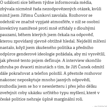
O události sice během týdne informovala média,
zbývala nicméně řada nezodpovězených otázek, kvůli
nimž jsem Jiřímu Čunkovi zavolala. Rozhovor se
odehrál ve značně vypjaté atmosféře, v níž se osobní
invektivy namířené proti mně střídaly s dlouhými
pauzami, během kterých jsem čekala na odpověď,
kterou zpovídaný zjevně obtížně hledal. Nejdelší mlčení
nastalo, když jsem zkušeného politika a předního
odpůrce genderové ideologie požádala, aby mi vysvětlil,
jak přesně tento pojem definuje. A interview skončilo
zhruba po dvaceti minutách s tím, že Jiří Čunek odmítl
dále pokračovat a telefon položil. A přestože rozhovor
nakonec neposkytuje mnoho jasných odpovědí,
rozhodla jsem se ho v newsletteru i přes jeho délku
zveřejnit coby ukázku určitého typu myšlení, které v
české politice nehraje úplně marginální roli.