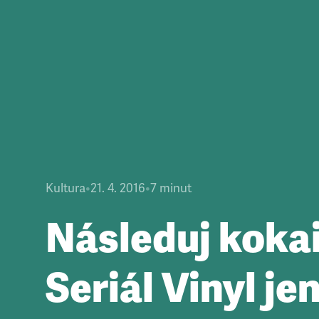
Kultura
•
21. 4. 2016
•
7
minut
Následuj kokai
Seriál Vinyl je