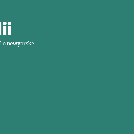
ii
ál o newyorské