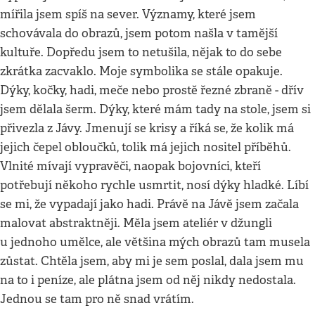
mířila jsem spíš na sever. Významy, které jsem
schovávala do obrazů, jsem potom našla v tamější
kultuře. Dopředu jsem to netušila, nějak to do sebe
zkrátka zacvaklo. Moje symbolika se stále opakuje.
Dýky, kočky, hadi, meče nebo prostě řezné zbraně - dřív
jsem dělala šerm. Dýky, které mám tady na stole, jsem si
přivezla z Jávy. Jmenují se krisy a říká se, že kolik má
jejich čepel obloučků, tolik má jejich nositel příběhů.
Vlnité mívají vypravěči, naopak bojovníci, kteří
potřebují někoho rychle usmrtit, nosí dýky hladké. Líbí
se mi, že vypadají jako hadi. Právě na Jávě jsem začala
malovat abstraktněji. Měla jsem ateliér v džungli
u jednoho umělce, ale většina mých obrazů tam musela
zůstat. Chtěla jsem, aby mi je sem poslal, dala jsem mu
na to i peníze, ale plátna jsem od něj nikdy nedostala.
Jednou se tam pro ně snad vrátím.