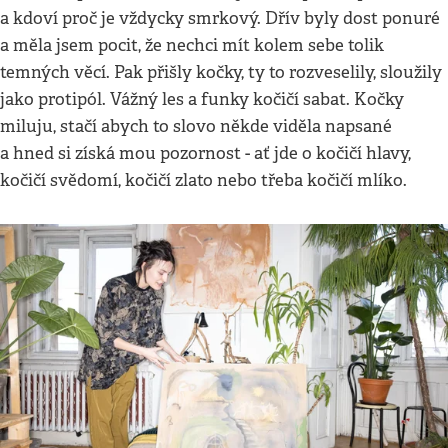
a kdoví proč je vždycky smrkový. Dřív byly dost ponuré
a měla jsem pocit, že nechci mít kolem sebe tolik
temných věcí. Pak přišly kočky, ty to rozveselily, sloužily
jako protipól. Vážný les a funky kočičí sabat. Kočky
miluju, stačí abych to slovo někde viděla napsané
a hned si získá mou pozornost - ať jde o kočičí hlavy,
kočičí svědomí, kočičí zlato nebo třeba kočičí mlíko.