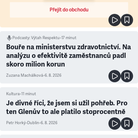
Přejít do obchodu
Podcasty
:
Výtah Respektu
•
17 minut
Bouře na ministerstvu zdravotnictví. Na
analýzu o efektivitě zaměstnanců padl
skoro milion korun
Zuzana Machálková
•
6. 8. 2026
Kultura
•
11
minut
Je divné říci, že jsem si užil pohřeb. Pro
ten Glenův to ale platilo stoprocentně
Petr Horký
•
Dublin
•
6. 8. 2026