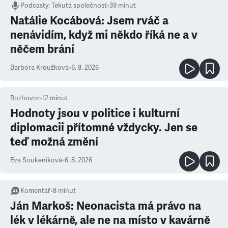
Podcasty
:
Tekutá společnost
•
39 minut
Natálie Kocábová: Jsem rváč a
nenávidím, když mi někdo říká ne a v
něčem brání
Barbora Kroužková
•
6. 8. 2026
Rozhovor
•
12
minut
Hodnoty jsou v politice i kulturní
diplomacii přítomné vždycky. Jen se
teď možná změní
Eva Soukeníková
•
6. 8. 2026
Komentář
•
8
minut
Ján Markoš: Neonacista má právo na
lék v lékárně, ale ne na místo v kavárně