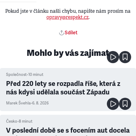
Pokud jste v článku našli chybu, napište nám prosím na
opravy@respekt.cz
.
Sdílet
Mohlo by vás zajímat
Společnost
•
10
minut
Před 220 lety se rozpadla říše, která z
nás kdysi udělala součást Západu
Marek Švehla
•
6. 8. 2026
Česko
•
8
minut
V poslední době se s focením aut docela