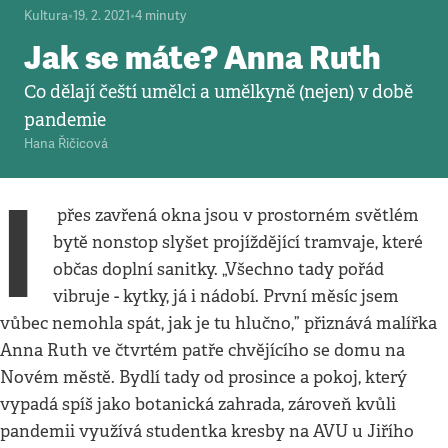
Kultura
•
19. 2. 2021
•
4
minuty
Jak se máte? Anna Ruth
Co dělají čeští umělci a umělkyně (nejen) v době
pandemie
Hana Řičicová
I
přes zavřená okna jsou v prostorném světlém
bytě nonstop slyšet projíždějící tramvaje, které
občas doplní sanitky. „Všechno tady pořád
vibruje - kytky, já i nádobí. První měsíc jsem
vůbec nemohla spát, jak je tu hlučno,” přiznává malířka
Anna Ruth ve čtvrtém patře chvějícího se domu na
Novém městě. Bydlí tady od prosince a pokoj, který
vypadá spíš jako botanická zahrada, zároveň kvůli
pandemii využívá studentka kresby na AVU u Jiřího