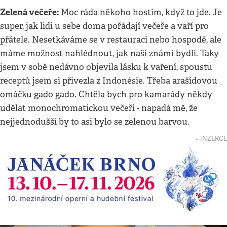
Zelená večeře:
Moc ráda někoho hostím, když to jde. Je
super, jak lidi u sebe doma pořádají večeře a vaří pro
přátele. Nesetkáváme se v restauraci nebo hospodě, ale
máme možnost nahlédnout, jak naši známí bydlí. Taky
jsem v sobě nedávno objevila lásku k vaření, spoustu
receptů jsem si přivezla z Indonésie. Třeba arašídovou
omáčku gado gado. Chtěla bych pro kamarády někdy
udělat monochromatickou večeři - napadá mě, že
nejjednodušší by to asi bylo se zelenou barvou.
↓ INZERCE