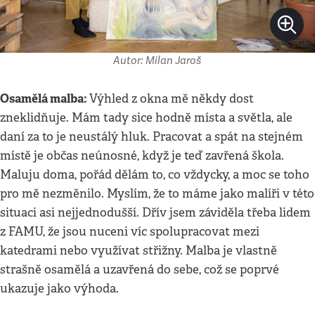
Autor: Milan Jaroš
Osamělá malba:
Výhled z okna mě někdy dost
zneklidňuje. Mám tady sice hodně místa a světla, ale
daní za to je neustálý hluk. Pracovat a spát na stejném
místě je občas neúnosné, když je teď zavřená škola.
Maluju doma, pořád dělám to, co vždycky, a moc se toho
pro mě nezměnilo. Myslím, že to máme jako malíři v této
situaci asi nejjednodušší. Dřív jsem záviděla třeba lidem
z FAMU, že jsou nuceni víc spolupracovat mezi
katedrami nebo využívat střižny. Malba je vlastně
strašně osamělá a uzavřená do sebe, což se poprvé
ukazuje jako výhoda.