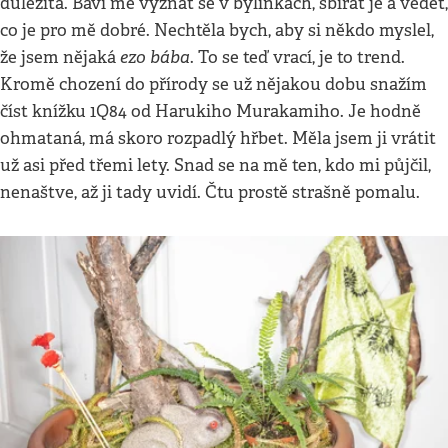
důležitá. Baví mě vyznat se v bylinkách, sbírat je a vědět,
co je pro mě dobré. Nechtěla bych, aby si někdo myslel,
ezo bába
že jsem nějaká
. To se teď vrací, je to trend.
Kromě chození do přírody se už nějakou dobu snažím
číst knížku 1Q84 od Harukiho Murakamiho. Je hodně
ohmataná, má skoro rozpadlý hřbet. Měla jsem ji vrátit
už asi před třemi lety. Snad se na mě ten, kdo mi půjčil,
nenaštve, až ji tady uvidí. Čtu prostě strašně pomalu.