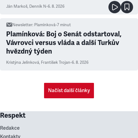
Ján Markoš
,
Denník N
•
6. 8. 2026
Newsletter
:
Plamínková
•
7
minut
Plamínková: Boj o Senát odstartoval,
Vávrovci versus vláda a další Turkův
hvězdný týden
Kristýna Jelínková
,
František Trojan
•
6. 8. 2026
Načíst další články
Respekt
Redakce
Kontakty