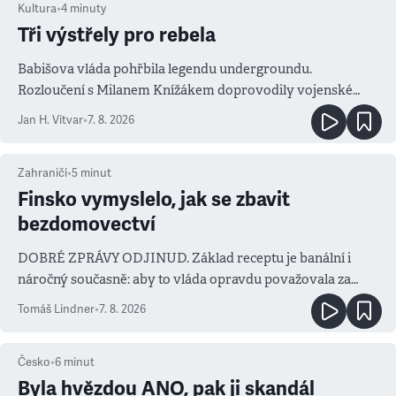
Kultura
•
4
minuty
Tři výstřely pro rebela
Babišova vláda pohřbila legendu undergroundu.
Rozloučení s Milanem Knížákem doprovodily vojenské
salvy i kritika pokrokářů
Jan H. Vitvar
•
7. 8. 2026
Zahraničí
•
5
minut
Finsko vymyslelo, jak se zbavit
bezdomovectví
DOBRÉ ZPRÁVY ODJINUD. Základ receptu je banální i
náročný současně: aby to vláda opravdu považovala za
prioritu
Tomáš Lindner
•
7. 8. 2026
Česko
•
6
minut
Byla hvězdou ANO, pak ji skandál