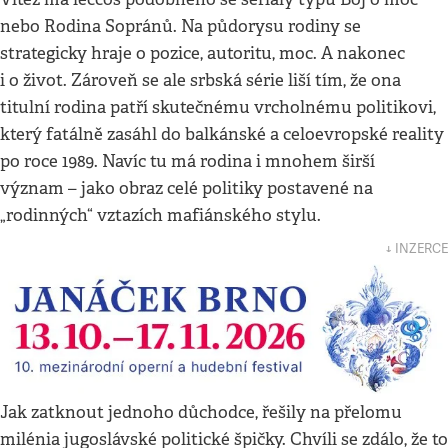
nebo Rodina Sopránů. Na půdorysu rodiny se
strategicky hraje o pozice, autoritu, moc. A nakonec
i o život. Zároveň se ale srbská série liší tím, že ona
titulní rodina patří skutečnému vrcholnému politikovi,
který fatálně zasáhl do balkánské a celoevropské reality
po roce 1989. Navíc tu má rodina i mnohem širší
význam – jako obraz celé politiky postavené na
„rodinných“ vztazích mafiánského stylu.
↓ INZERCE
Jak zatknout jednoho důchodce, řešily na přelomu
milénia jugoslávské politické špičky. Chvíli se zdálo, že to