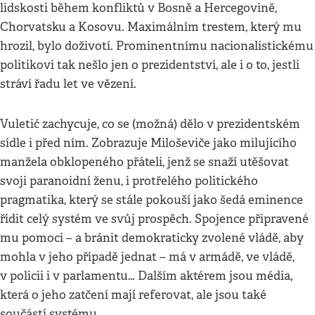
lidskosti během konfliktů v Bosně a Hercegovině,
Chorvatsku a Kosovu. Maximálním trestem, který mu
hrozil, bylo doživotí. Prominentnímu nacionalistickému
politikovi tak nešlo jen o prezidentství, ale i o to, jestli
stráví řadu let ve vězení.
Vuletić zachycuje, co se (možná) dělo v prezidentském
sídle i před ním. Zobrazuje Miloševiče jako milujícího
manžela obklopeného přáteli, jenž se snaží utěšovat
svoji paranoidní ženu, i protřelého politického
pragmatika, který se stále pokouší jako šedá eminence
řídit celý systém ve svůj prospěch. Spojence připravené
mu pomoci – a bránit demokraticky zvolené vládě, aby
mohla v jeho případě jednat – má v armádě, ve vládě,
v policii i v parlamentu… Dalším aktérem jsou média,
která o jeho zatčení mají referovat, ale jsou také
součástí systému.