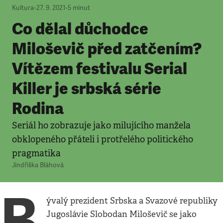
Kultura
•
27. 9. 2021
•
5
minut
Co dělal důchodce
Miloševič před zatčením?
Vítězem festivalu Serial
Killer je srbská série
Rodina
Seriál ho zobrazuje jako milujícího manžela
obklopeného přáteli i protřelého politického
pragmatika
Jindřiška Bláhová
B
ývalý prezident Srbska a Svazové republiky
Jugoslávie Slobodan Miloševič se jako