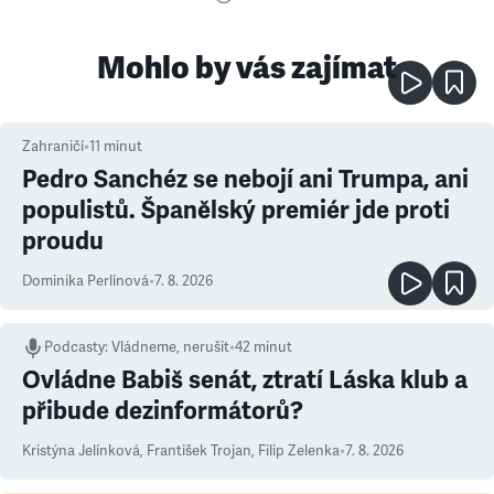
Mohlo by vás zajímat
Zahraničí
•
11
minut
Pedro Sanchéz se nebojí ani Trumpa, ani
populistů. Španělský premiér jde proti
proudu
Dominika Perlínová
•
7. 8. 2026
Podcasty
:
Vládneme, nerušit
•
42 minut
Ovládne Babiš senát, ztratí Láska klub a
přibude dezinformátorů?
Kristýna Jelínková
,
František Trojan
,
Filip Zelenka
•
7. 8. 2026