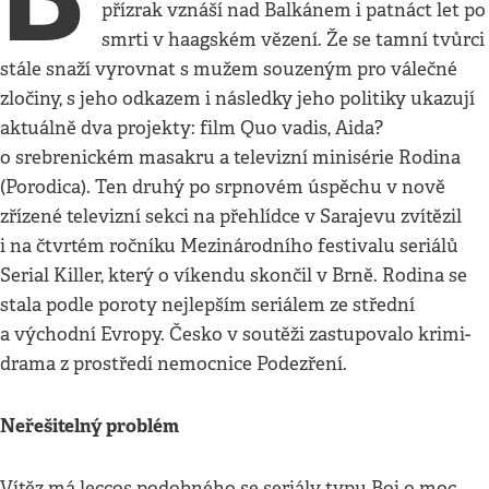
přízrak vznáší nad Balkánem i patnáct let po
smrti v haagském vězení. Že se tamní tvůrci
stále snaží vyrovnat s mužem souzeným pro válečné
zločiny, s jeho odkazem i následky jeho politiky ukazují
aktuálně dva projekty: film Quo vadis, Aida?
o srebrenickém masakru a televizní minisérie Rodina
(Porodica). Ten druhý po srpnovém úspěchu v nově
zřízené televizní sekci na přehlídce v Sarajevu zvítězil
i na čtvrtém ročníku Mezinárodního festivalu seriálů
Serial Killer, který o víkendu skončil v Brně. Rodina se
stala podle poroty nejlepším seriálem ze střední
a východní Evropy. Česko v soutěži zastupovalo krimi-
drama z prostředí nemocnice Podezření.
Neřešitelný problém
Vítěz má leccos podobného se seriály typu Boj o moc