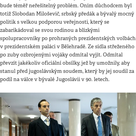
bude téměř neřešitelný problém. Oním důchodcem byl
totiž Slobodan Miloševič, srbský předák a bývalý mocný
politik s velkou podporou veřejnosti, který se
zabarikádoval se svou rodinou a blízkými
spolupracovníky po prohraných prezidentských volbách
v prezidentském paláci v Bělehradě. Ze sídla střeženého
po zuby ozbrojenými vojáky odmítal vyjít. Odmítal
převzít jakékoliv oficiální obsílky, jež by umožnily, aby
stanul před jugoslávským soudem, který by jej soudil za
podíl na válce v bývalé Jugoslávii v 90. letech.