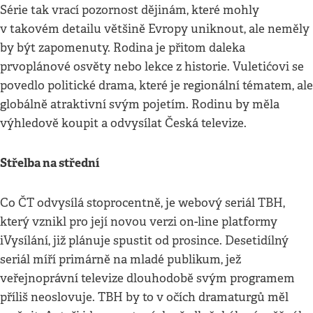
Série tak vrací pozornost dějinám, které mohly
v takovém detailu většině Evropy uniknout, ale neměly
by být zapomenuty. Rodina je přitom daleka
prvoplánové osvěty nebo lekce z historie. Vuletićovi se
povedlo politické drama, které je regionální tématem, ale
globálně atraktivní svým pojetím. Rodinu by měla
výhledově koupit a odvysílat Česká televize.
Střelba na střední
Co ČT odvysílá stoprocentně, je webový seriál TBH,
který vznikl pro její novou verzi on-line platformy
iVysílání, již plánuje spustit od prosince. Desetidílný
seriál míří primárně na mladé publikum, jež
veřejnoprávní televize dlouhodobě svým programem
příliš neoslovuje. TBH by to v očích dramaturgů měl