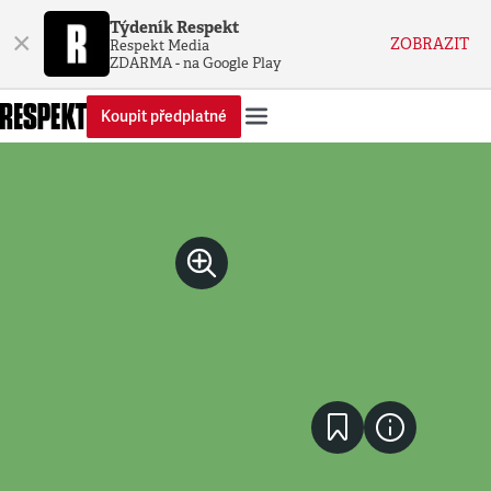
Týdeník Respekt
×
ZOBRAZIT
Respekt Media
ZDARMA - na Google Play
Koupit předplatné