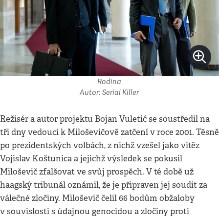
Rodina
Autor: Serial Killer
Režisér a autor projektu Bojan Vuletić se soustředil na
tři dny vedoucí k Miloševičově zatčení v roce 2001. Těsně
po prezidentských volbách, z nichž vzešel jako vítěz
Vojislav Koštunica a jejichž výsledek se pokusil
Miloševič zfalšovat ve svůj prospěch. V té době už
haagský tribunál oznámil, že je připraven jej soudit za
válečné zločiny. Miloševič čelil 66 bodům obžaloby
v souvislosti s údajnou genocidou a zločiny proti