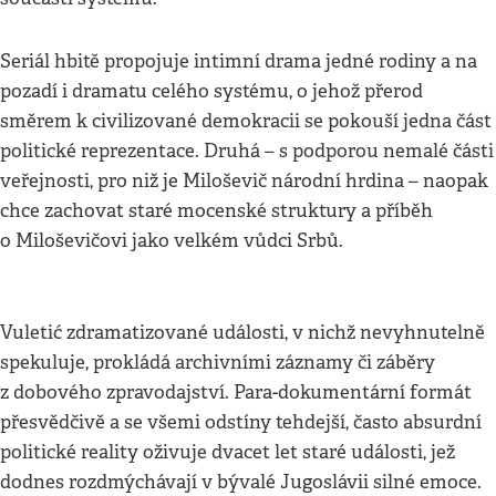
Seriál hbitě propojuje intimní drama jedné rodiny a na
pozadí i dramatu celého systému, o jehož přerod
směrem k civilizované demokracii se pokouší jedna část
politické reprezentace. Druhá – s podporou nemalé části
veřejnosti, pro niž je Miloševič národní hrdina – naopak
chce zachovat staré mocenské struktury a příběh
o Miloševičovi jako velkém vůdci Srbů.
Vuletić zdramatizované události, v nichž nevyhnutelně
spekuluje, prokládá archivními záznamy či záběry
z dobového zpravodajství. Para-dokumentární formát
přesvědčivě a se všemi odstíny tehdejší, často absurdní
politické reality oživuje dvacet let staré události, jež
dodnes rozdmýchávají v bývalé Jugoslávii silné emoce.