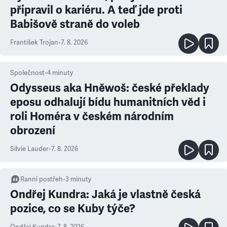
připravil o kariéru. A teď jde proti
Babišově straně do voleb
František Trojan
•
7. 8. 2026
Společnost
•
4
minuty
Odysseus aka Hněwoš: české překlady
eposu odhalují bídu humanitních věd i
roli Homéra v českém národním
obrození
Silvie Lauder
•
7. 8. 2026
Ranní postřeh
•
3
minuty
Ondřej Kundra: Jaká je vlastně česká
pozice, co se Kuby týče?
Ondřej Kundra
•
7. 8. 2026