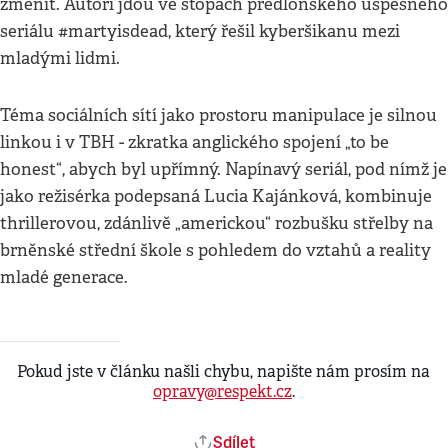
změnit. Autoři jdou ve stopách předloňského úspěšného
seriálu #martyisdead, který řešil kyberšikanu mezi
mladými lidmi.
Téma sociálních sítí jako prostoru manipulace je silnou
linkou i v TBH - zkratka anglického spojení „to be
honest“, abych byl upřímný. Napínavý seriál, pod nímž je
jako režisérka podepsaná Lucia Kajánková, kombinuje
thrillerovou, zdánlivě „americkou“ rozbušku střelby na
brněnské střední škole s pohledem do vztahů a reality
mladé generace.
Pokud jste v článku našli chybu, napište nám prosím na
opravy@respekt.cz
.
Sdílet