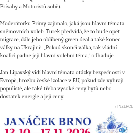
Přísahy a Motoristů sobě).
Moderátorku Primy zajímalo, jaká jsou hlavní témata
sněmovních voleb. Turek předvídá, že to bude opět
migrace, dále jeho oblíbený green deal a také konec
války na Ukrajině. „Pokud skončí válka, tak vládní
koalici padne její hlavní volební téma,“ odhaduje.
Jan Lipavský vidí hlavní témata otázky bezpečnosti v
Evropě, hrozbu české izolace v EU, pokud zde vyhrají
populisté, ale také třeba vysoké ceny bytů nebo
dostatek energie a její ceny.
↓ INZERCE