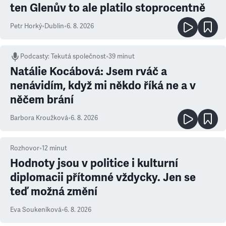
ten Glenův to ale platilo stoprocentně
Petr Horký
•
Dublin
•
6. 8. 2026
Podcasty
:
Tekutá společnost
•
39 minut
Natálie Kocábová: Jsem rváč a
nenávidím, když mi někdo říká ne a v
něčem brání
Barbora Kroužková
•
6. 8. 2026
Rozhovor
•
12
minut
Hodnoty jsou v politice i kulturní
diplomacii přítomné vždycky. Jen se
teď možná změní
Eva Soukeníková
•
6. 8. 2026