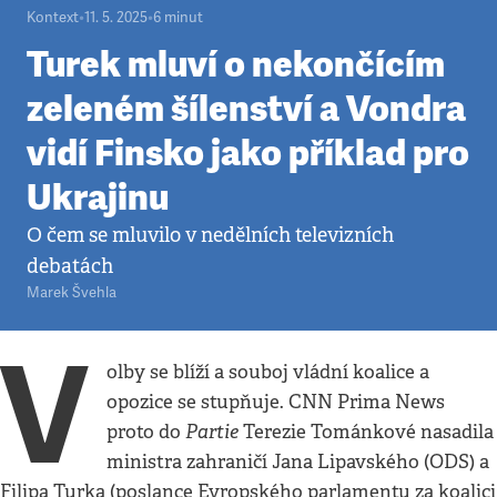
Kontext
•
11. 5. 2025
•
6
minut
Turek mluví o nekončícím
zeleném šílenství a Vondra
vidí Finsko jako příklad pro
Ukrajinu
O čem se mluvilo v nedělních televizních
debatách
Marek Švehla
V
olby se blíží a souboj vládní koalice a
opozice se stupňuje. CNN Prima News
Partie
proto do
Terezie Tománkové nasadila
ministra zahraničí Jana Lipavského (ODS) a
Filipa Turka (poslance Evropského parlamentu za koalici