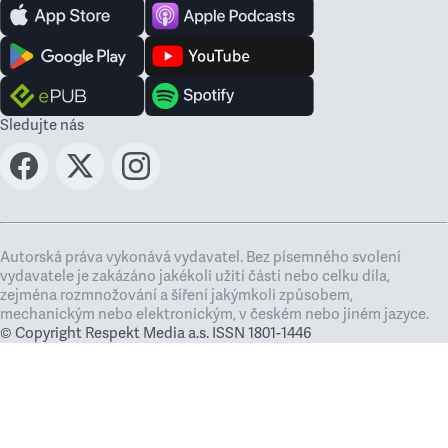
Sledujte nás
Autorská práva vykonává vydavatel. Bez písemného svolení
vydavatele je zakázáno jakékoli užití částí nebo celku díla,
zejména rozmnožování a šíření jakýmkoli způsobem,
mechanickým nebo elektronickým, v českém nebo jiném jazyce.
© Copyright Respekt Media a.s. ISSN 1801-1446