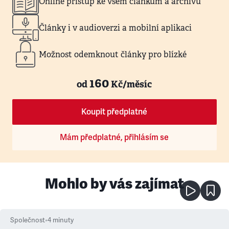
Online přístup ke všem článkům a archivu
Články i v audioverzi a mobilní aplikaci
Možnost odemknout články pro blízké
160
od
Kč/měsíc
Koupit předplatné
Mám předplatné, přihlásím se
Mohlo by vás zajímat
Společnost
•
4
minuty