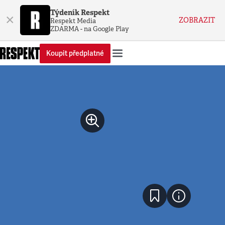
Týdeník Respekt
×
ZOBRAZIT
Respekt Media
ZDARMA - na Google Play
Koupit předplatné