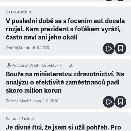
Česko
•
8
minut
V poslední době se s focením aut docela
rozjel. Kam prezident s foťákem vyráží,
často neví ani jeho okolí
Ondřej Kundra
•
6. 8. 2026
Podcasty
:
Výtah Respektu
•
17 minut
Bouře na ministerstvu zdravotnictví. Na
analýzu o efektivitě zaměstnanců padl
skoro milion korun
Zuzana Machálková
•
6. 8. 2026
Kultura
•
11
minut
Je divné říci, že jsem si užil pohřeb. Pro