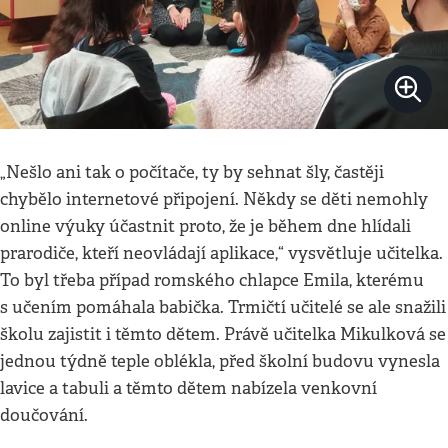
„Nešlo ani tak o počítače, ty by sehnat šly, častěji
chybělo internetové připojení. Někdy se děti nemohly
online výuky účastnit proto, že je během dne hlídali
prarodiče, kteří neovládají aplikace,“ vysvětluje učitelka.
To byl třeba případ romského chlapce Emila, kterému
s učením pomáhala babička. Trmičtí učitelé se ale snažili
školu zajistit i těmto dětem. Právě učitelka Mikulková se
jednou týdně teple oblékla, před školní budovu vynesla
lavice a tabuli a těmto dětem nabízela venkovní
doučování.