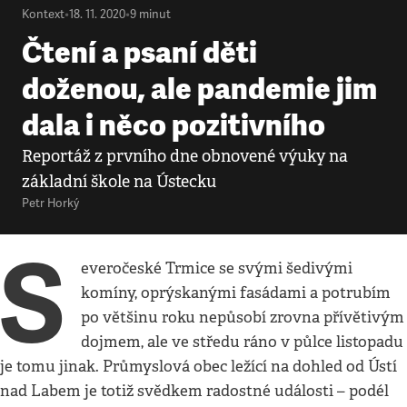
Kontext
•
18. 11. 2020
•
9
minut
Čtení a psaní děti
doženou, ale pandemie jim
dala i něco pozitivního
Reportáž z prvního dne obnovené výuky na
základní škole na Ústecku
Petr Horký
S
everočeské Trmice se svými šedivými
komíny, oprýskanými fasádami a potrubím
po většinu roku nepůsobí zrovna přívětivým
dojmem, ale ve středu ráno v půlce listopadu
je tomu jinak. Průmyslová obec ležící na dohled od Ústí
nad Labem je totiž svědkem radostné události – podél