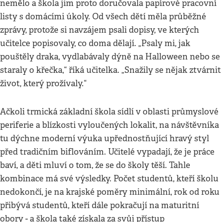
nemělo a škola jim proto doručovala papírové pracovní
listy s domácími úkoly. Od všech dětí měla průběžné
zprávy, protože si navzájem psali dopisy, ve kterých
učitelce popisovaly, co doma dělají. „Psaly mi, jak
pouštěly draka, vydlabávaly dýně na Halloween nebo se
staraly o křečka,“ říká učitelka. „Snažily se nějak ztvárnit
život, který prožívaly.“
Ačkoli trmická základní škola sídlí v oblasti průmyslové
periferie a blízkosti vyloučených lokalit, na návštěvníka
tu dýchne moderní výuka upřednostňující hravý styl
před tradičním biflováním. Učitelé vypadají, že je práce
baví, a děti mluví o tom, že se do školy těší. Tahle
kombinace má své výsledky. Počet studentů, kteří školu
nedokončí, je na krajské poměry minimální, rok od roku
přibývá studentů, kteří dále pokračují na maturitní
obory - a škola také získala za svůj přístup