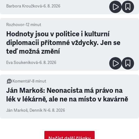
Barbora Kroužková
•
6. 8. 2026
Rozhovor
•
12
minut
Hodnoty jsou v politice i kulturní
diplomacii přítomné vždycky. Jen se
teď možná změní
Eva Soukeníková
•
6. 8. 2026
Komentář
•
8
minut
Ján Markoš: Neonacista má právo na
lék v lékárně, ale ne na místo v kavárně
Ján Markoš
,
Denník N
•
6. 8. 2026
Načíst další články