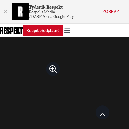
Týdeník Respekt
×
ZOBRAZIT
Respekt Media
ZDARMA - na Google Play
Koupit předplatné