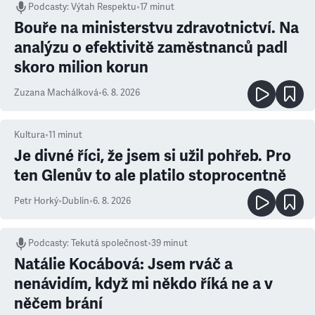
Podcasty
:
Výtah Respektu
•
17 minut
Bouře na ministerstvu zdravotnictví. Na
analýzu o efektivitě zaměstnanců padl
skoro milion korun
Zuzana Machálková
•
6. 8. 2026
Kultura
•
11
minut
Je divné říci, že jsem si užil pohřeb. Pro
ten Glenův to ale platilo stoprocentně
Petr Horký
•
Dublin
•
6. 8. 2026
Podcasty
:
Tekutá společnost
•
39 minut
Natálie Kocábová: Jsem rváč a
nenávidím, když mi někdo říká ne a v
něčem brání