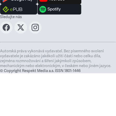
Sledujte nás
Autorská práva vykonává vydavatel. Bez písemného svolení
vydavatele je zakázáno jakékoli užití částí nebo celku díla,
zejména rozmnožování a šíření jakýmkoli způsobem,
mechanickým nebo elektronickým, v českém nebo jiném jazyce.
© Copyright Respekt Media a.s. ISSN 1801-1446