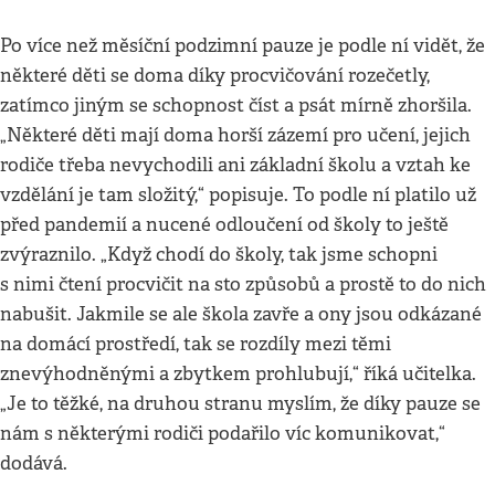
Po více než měsíční podzimní pauze je podle ní vidět, že
některé děti se doma díky procvičování rozečetly,
zatímco jiným se schopnost číst a psát mírně zhoršila.
„Některé děti mají doma horší zázemí pro učení, jejich
rodiče třeba nevychodili ani základní školu a vztah ke
vzdělání je tam složitý,“ popisuje. To podle ní platilo už
před pandemií a nucené odloučení od školy to ještě
zvýraznilo. „Když chodí do školy, tak jsme schopni
s nimi čtení procvičit na sto způsobů a prostě to do nich
nabušit. Jakmile se ale škola zavře a ony jsou odkázané
na domácí prostředí, tak se rozdíly mezi těmi
znevýhodněnými a zbytkem prohlubují,“ říká učitelka.
„Je to těžké, na druhou stranu myslím, že díky pauze se
nám s některými rodiči podařilo víc komunikovat,“
dodává.