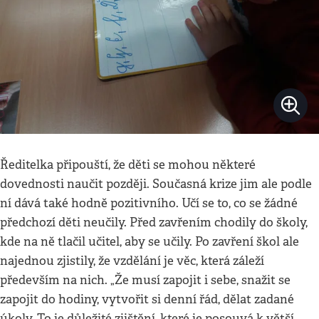
Ředitelka připouští, že děti se mohou některé
dovednosti naučit později. Současná krize jim ale podle
ní dává také hodně pozitivního. Učí se to, co se žádné
předchozí děti neučily. Před zavřením chodily do školy,
kde na ně tlačil učitel, aby se učily. Po zavření škol ale
najednou zjistily, že vzdělání je věc, která záleží
především na nich. „Že musí zapojit i sebe, snažit se
zapojit do hodiny, vytvořit si denní řád, dělat zadané
úkoly. To je důležité zjištění, které je posouvá k větší