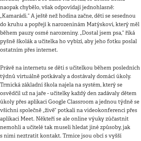
naopak chybělo, však odpovídají jednohlasně:
„Kamarádi.“ A ještě než hodina začne, děti se sesednou
do kruhu a popřejí k narozeninám Matýskovi, který měl
během pauzy osmé narozeniny. „Dostal jsem psa,“ říká
pyšně školák a učitelka ho vybízí, aby jeho fotku poslal
ostatním přes internet.
Právě na internetu se děti s učitelkou během posledních
týdnů virtuálně potkávaly a dostávaly domácí úkoly.
Trmická základní škola najela na systém, který se
osvědčil už na jaře - učitelky každý den zadávaly dětem
úkoly přes aplikaci Google Classroom a jednou týdně se
všichni společně „živě“ potkali na videokonferenci přes
aplikaci Meet. Někteří se ale online výuky zúčastnit
nemohli a učitelé tak museli hledat jiné způsoby, jak
s nimi neztratit kontakt. Trmice jsou obcí s vyšší