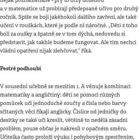
nějak poznamenané - prý to brzy doženou
a v matematice už probírají předepsané učivo pro druhý
ročník. Spíše se bojí jakéhokoli dalšího zavření, ale také
učení v rouškách, které je podle ní náročné. „Děti z toho
bolí za oušky a špatně se v tom dýchá, nedovedu si
představit, jak takhle budeme fungovat. Ale tím nechci
vládní opatření nijak zlehčovat,“ říká.
Pestré podhoubí
V sousední učebně se mezitím 1. A věnuje kombinaci
matematiky a angličtiny: děti se pomocí různých
pomůcek učí jednoduché součty a čísla nebo barvy
sčítaných věcí říkají anglicky. Číslice od jedničky do
desítky se také učí kreslit, většině to nedělá zásadní
problém, pouze občas je nakreslí v opačném směru.
Učitelka často proloží výuku i pohybovým zpestřením,