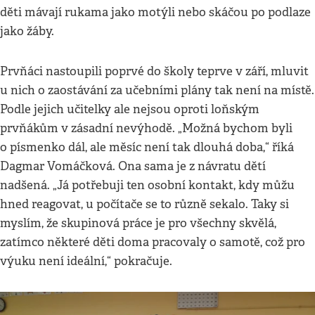
děti mávají rukama jako motýli nebo skáčou po podlaze
jako žáby.
Prvňáci nastoupili poprvé do školy teprve v září, mluvit
u nich o zaostávání za učebními plány tak není na místě.
Podle jejich učitelky ale nejsou oproti loňským
prvňákům v zásadní nevýhodě. „Možná bychom byli
o písmenko dál, ale měsíc není tak dlouhá doba,“ říká
Dagmar Vomáčková. Ona sama je z návratu dětí
nadšená. „Já potřebuji ten osobní kontakt, kdy můžu
hned reagovat, u počítače se to různě sekalo. Taky si
myslím, že skupinová práce je pro všechny skvělá,
zatímco některé děti doma pracovaly o samotě, což pro
výuku není ideální,“ pokračuje.