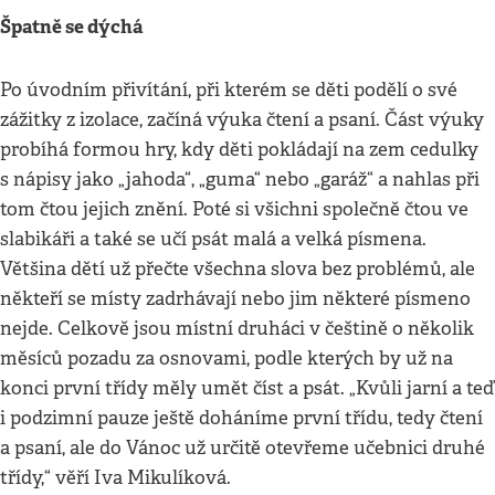
Špatně se dýchá
Po úvodním přivítání, při kterém se děti podělí o své
zážitky z izolace, začíná výuka čtení a psaní. Část výuky
probíhá formou hry, kdy děti pokládají na zem cedulky
s nápisy jako „jahoda“, „guma“ nebo „garáž“ a nahlas při
tom čtou jejich znění. Poté si všichni společně čtou ve
slabikáři a také se učí psát malá a velká písmena.
Většina dětí už přečte všechna slova bez problémů, ale
někteří se místy zadrhávají nebo jim některé písmeno
nejde. Celkově jsou místní druháci v češtině o několik
měsíců pozadu za osnovami, podle kterých by už na
konci první třídy měly umět číst a psát. „Kvůli jarní a teď
i podzimní pauze ještě doháníme první třídu, tedy čtení
a psaní, ale do Vánoc už určitě otevřeme učebnici druhé
třídy,“ věří Iva Mikulíková.