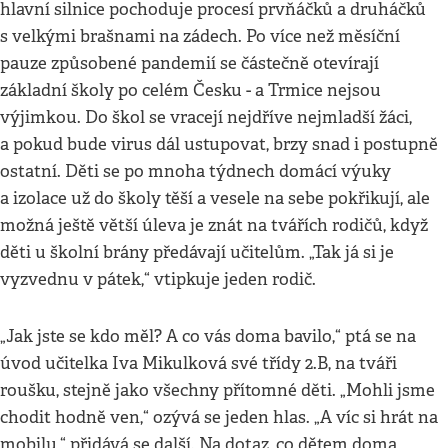
hlavní silnice pochoduje procesí prvňáčků a druháčků
s velkými brašnami na zádech. Po více než měsíční
pauze způsobené pandemií se částečně otevírají
základní školy po celém Česku - a Trmice nejsou
výjimkou. Do škol se vracejí nejdříve nejmladší žáci,
a pokud bude virus dál ustupovat, brzy snad i postupně
ostatní. Děti se po mnoha týdnech domácí výuky
a izolace už do školy těší a vesele na sebe pokřikují, ale
možná ještě větší úleva je znát na tvářích rodičů, když
děti u školní brány předávají učitelům. „Tak já si je
vyzvednu v pátek,“ vtipkuje jeden rodič.
„Jak jste se kdo měl? A co vás doma bavilo,“ ptá se na
úvod učitelka Iva Mikulková své třídy 2.B, na tváři
roušku, stejně jako všechny přítomné děti. „Mohli jsme
chodit hodně ven,“ ozývá se jeden hlas. „A víc si hrát na
mobilu,“ přidává se další. Na dotaz, co dětem doma