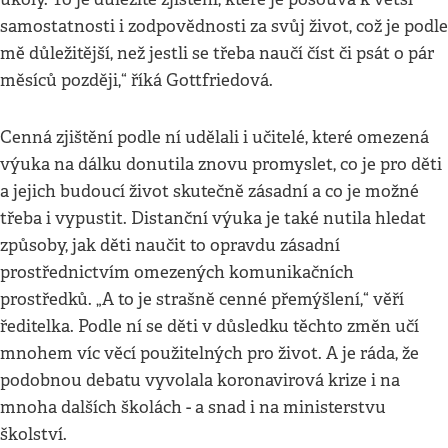
samostatnosti i zodpovědnosti za svůj život, což je podle
mě důležitější, než jestli se třeba naučí číst či psát o pár
měsíců později,“ říká Gottfriedová.
Cenná zjištění podle ní udělali i učitelé, které omezená
výuka na dálku donutila znovu promyslet, co je pro děti
a jejich budoucí život skutečně zásadní a co je možné
třeba i vypustit. Distanční výuka je také nutila hledat
způsoby, jak děti naučit to opravdu zásadní
prostřednictvím omezených komunikačních
prostředků. „A to je strašně cenné přemýšlení,“ věří
ředitelka. Podle ní se děti v důsledku těchto změn učí
mnohem víc věcí použitelných pro život. A je ráda, že
podobnou debatu vyvolala koronavirová krize i na
mnoha dalších školách - a snad i na ministerstvu
školství.