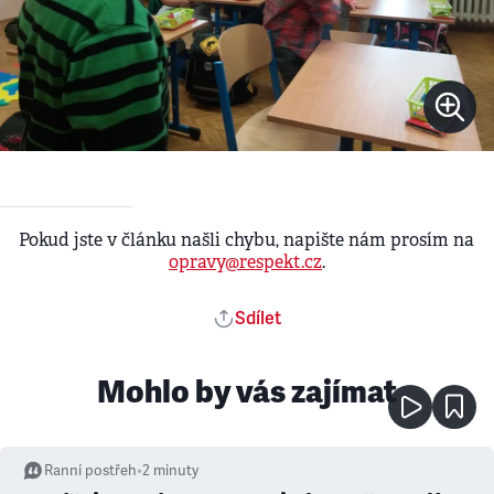
Pokud jste v článku našli chybu, napište nám prosím na
opravy@respekt.cz
.
Sdílet
Mohlo by vás zajímat
Ranní postřeh
•
2
minuty