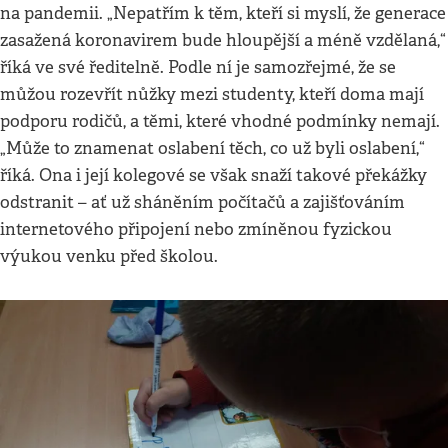
na pandemii. „Nepatřím k těm, kteří si myslí, že generace
zasažená koronavirem bude hloupější a méně vzdělaná,“
říká ve své ředitelně. Podle ní je samozřejmé, že se
můžou rozevřít nůžky mezi studenty, kteří doma mají
podporu rodičů, a těmi, které vhodné podmínky nemají.
„Může to znamenat oslabení těch, co už byli oslabení,“
říká. Ona i její kolegové se však snaží takové překážky
odstranit – ať už sháněním počítačů a zajišťováním
internetového připojení nebo zmíněnou fyzickou
výukou venku před školou.