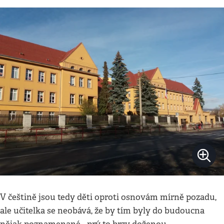
V češtině jsou tedy děti oproti osnovám mírně pozadu,
ale učitelka se neobává, že by tím byly do budoucna