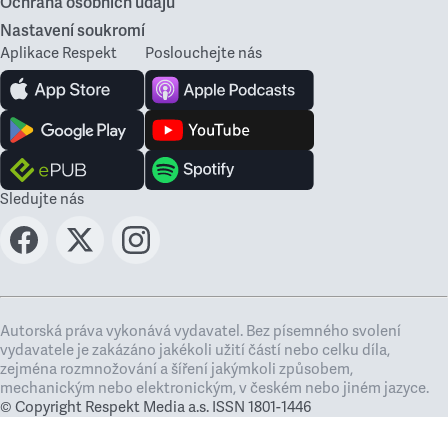
Ochrana osobních údajů
Nastavení soukromí
Aplikace Respekt
Poslouchejte nás
Sledujte nás
Autorská práva vykonává vydavatel. Bez písemného svolení
vydavatele je zakázáno jakékoli užití částí nebo celku díla,
zejména rozmnožování a šíření jakýmkoli způsobem,
mechanickým nebo elektronickým, v českém nebo jiném jazyce.
© Copyright Respekt Media a.s. ISSN 1801-1446