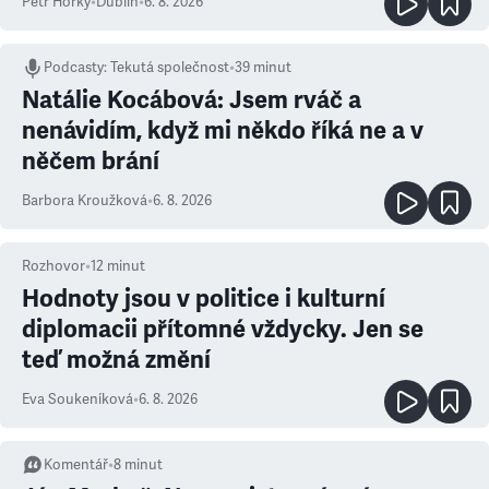
Petr Horký
•
Dublin
•
6. 8. 2026
Podcasty
:
Tekutá společnost
•
39 minut
Natálie Kocábová: Jsem rváč a
nenávidím, když mi někdo říká ne a v
něčem brání
Barbora Kroužková
•
6. 8. 2026
Rozhovor
•
12
minut
Hodnoty jsou v politice i kulturní
diplomacii přítomné vždycky. Jen se
teď možná změní
Eva Soukeníková
•
6. 8. 2026
Komentář
•
8
minut