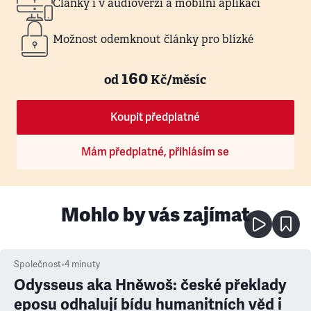
Články i v audioverzi a mobilní aplikaci
Možnost odemknout články pro blízké
160
od
Kč/měsíc
Koupit předplatné
Mám předplatné, přihlásím se
Mohlo by vás zajímat
Společnost
•
4
minuty
Odysseus aka Hněwoš: české překlady
eposu odhalují bídu humanitních věd i