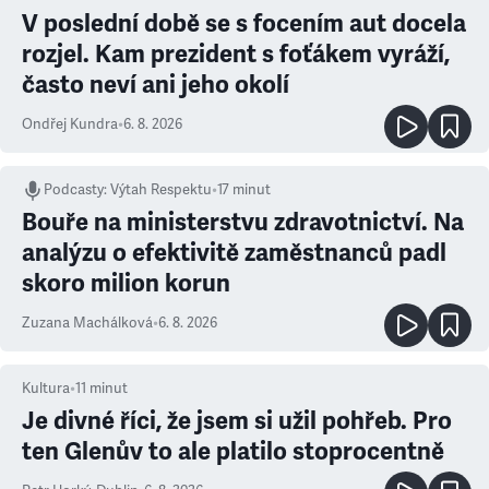
V poslední době se s focením aut docela
rozjel. Kam prezident s foťákem vyráží,
často neví ani jeho okolí
Ondřej Kundra
•
6. 8. 2026
Podcasty
:
Výtah Respektu
•
17 minut
Bouře na ministerstvu zdravotnictví. Na
analýzu o efektivitě zaměstnanců padl
skoro milion korun
Zuzana Machálková
•
6. 8. 2026
Kultura
•
11
minut
Je divné říci, že jsem si užil pohřeb. Pro
ten Glenův to ale platilo stoprocentně