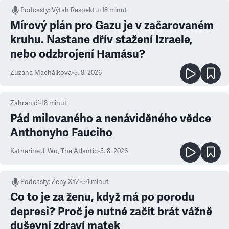
Podcasty
:
Výtah Respektu
•
18 minut
Mírový plán pro Gazu je v začarovaném
kruhu. Nastane dřív stažení Izraele,
nebo odzbrojení Hamásu?
Zuzana Machálková
•
5. 8. 2026
Zahraničí
•
18
minut
Pád milovaného a nenáviděného vědce
Anthonyho Fauciho
Katherine J. Wu
,
The Atlantic
•
5. 8. 2026
Podcasty
:
Ženy XYZ
•
54 minut
Co to je za ženu, když má po porodu
depresi? Proč je nutné začít brát vážně
duševní zdraví matek