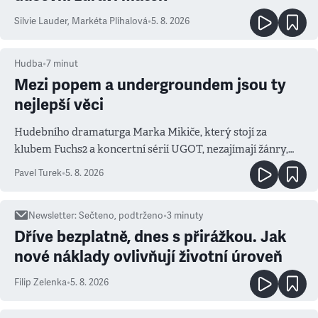
Silvie Lauder
,
Markéta Plíhalová
•
5. 8. 2026
Hudba
•
7
minut
Mezi popem a undergroundem jsou ty
nejlepší věci
Hudebního dramaturga Marka Mikiče, který stojí za
klubem Fuchs2 a koncertní sérií UGOT, nezajímají žánry,
ale atmosféra
Pavel Turek
•
5. 8. 2026
Newsletter
:
Sečteno, podtrženo
•
3
minuty
Dříve bezplatně, dnes s přirážkou. Jak
nové náklady ovlivňují životní úroveň
Filip Zelenka
•
5. 8. 2026