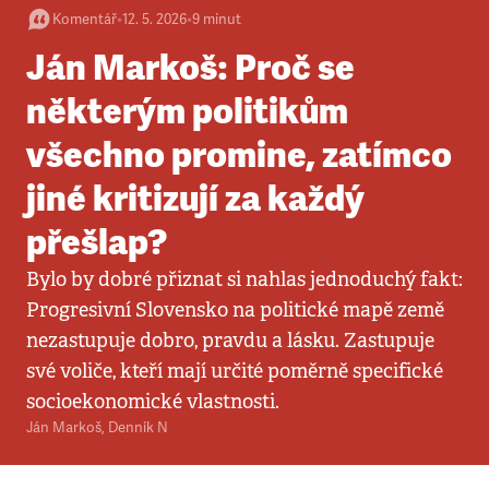
Komentář
•
12. 5. 2026
•
9
minut
Ján Markoš: Proč se
některým politikům
všechno promine, zatímco
jiné kritizují za každý
přešlap?
Bylo by dobré přiznat si nahlas jednoduchý fakt:
Progresivní Slovensko na politické mapě země
nezastupuje dobro, pravdu a lásku. Zastupuje
své voliče, kteří mají určité poměrně specifické
socioekonomické vlastnosti.
Ján Markoš
,
Denník N