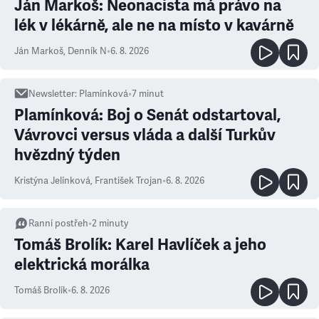
Ján Markoš: Neonacista má právo na
lék v lékárně, ale ne na místo v kavárně
Ján Markoš
,
Denník N
•
6. 8. 2026
Newsletter
:
Plamínková
•
7
minut
Plamínková: Boj o Senát odstartoval,
Vávrovci versus vláda a další Turkův
hvězdný týden
Kristýna Jelínková
,
František Trojan
•
6. 8. 2026
Ranní postřeh
•
2
minuty
Tomáš Brolík: Karel Havlíček a jeho
elektrická morálka
Tomáš Brolík
•
6. 8. 2026