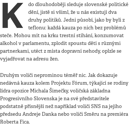
K
do dlouhodoběji sleduje slovenské politické
dění, jistě si všiml, že u nás existují dva
druhy politiků. Jedni působí, jako by byli z
teflonu: každá kauza po nich bez problémů
steče. Mohou mít na krku trestní stíhání, konzumovat
alkohol v parlamentu, zplodit spoustu dětí s různými
partnerkami, utéct z místa dopravní nehody, oplzle se
vyjadřovat na adresu žen.
Druhým voliči neprominou téměř nic. Jak dokazuje
nedávná kauza kolem Projektu Fórum, týkající se rodiny
lídra opozice Michala Šimečky, voličská základna
Progresivního Slovenska je na své představitele
podstatně přísnější než například voliči SNS na jejího
předsedu Andreje Danka nebo voliči Směru na premiéra
Roberta Fica.