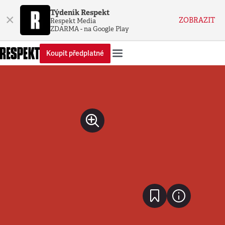
Týdeník Respekt
×
ZOBRAZIT
Respekt Media
ZDARMA - na Google Play
Koupit předplatné