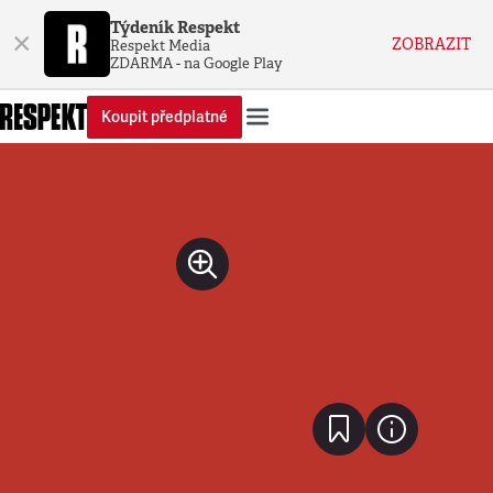
Týdeník Respekt
×
ZOBRAZIT
Respekt Media
ZDARMA - na Google Play
Koupit předplatné