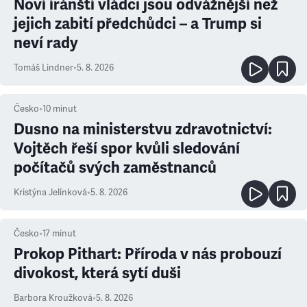
Noví íránští vládci jsou odvážnější než
jejich zabití předchůdci – a Trump si
neví rady
Tomáš Lindner
•
5. 8. 2026
Česko
•
10
minut
Dusno na ministerstvu zdravotnictví:
Vojtěch řeší spor kvůli sledování
počítačů svých zaměstnanců
Kristýna Jelínková
•
5. 8. 2026
Česko
•
17
minut
Prokop Pithart: Příroda v nás probouzí
divokost, která sytí duši
Barbora Kroužková
•
5. 8. 2026