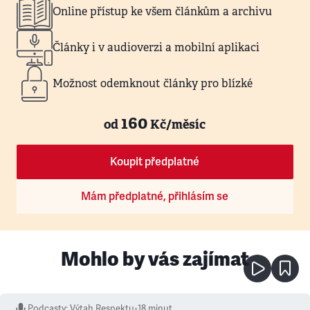
Online přístup ke všem článkům a archivu
Články i v audioverzi a mobilní aplikaci
Možnost odemknout články pro blízké
160
od
Kč/měsíc
Koupit předplatné
Mám předplatné, přihlásím se
Mohlo by vás zajímat
Podcasty
:
Výtah Respektu
•
18 minut