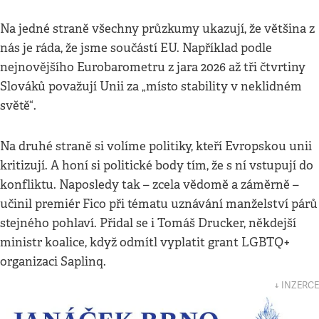
Na jedné straně všechny průzkumy ukazují, že většina z
nás je ráda, že jsme součástí EU. Například podle
nejnovějšího Eurobarometru z jara 2026 až tři čtvrtiny
Slováků považují Unii za „místo stability v neklidném
světě“.
Na druhé straně si volíme politiky, kteří Evropskou unii
kritizují. A honí si politické body tím, že s ní vstupují do
konfliktu. Naposledy tak – zcela vědomě a záměrně –
učinil premiér Fico při tématu uznávání manželství párů
stejného pohlaví. Přidal se i Tomáš Drucker, někdejší
ministr koalice, když odmítl vyplatit grant LGBTQ+
organizaci Saplinq.
↓ INZERCE