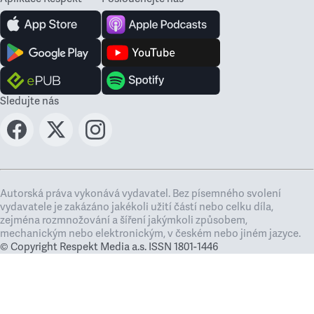
Sledujte nás
Autorská práva vykonává vydavatel. Bez písemného svolení
vydavatele je zakázáno jakékoli užití částí nebo celku díla,
zejména rozmnožování a šíření jakýmkoli způsobem,
mechanickým nebo elektronickým, v českém nebo jiném jazyce.
© Copyright Respekt Media a.s. ISSN 1801-1446