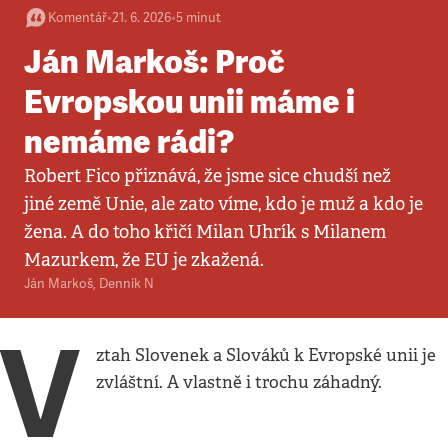
Komentář
•
21. 6. 2026
•
5
minut
Ján Markoš: Proč
Evropskou unii máme i
nemáme rádi?
Robert Fico přiznává, že jsme sice chudší než
jiné země Unie, ale zato víme, kdo je muž a kdo je
žena. A do toho křičí Milan Uhrík s Milanem
Mazurkem, že EU je zkažená.
Ján Markoš
,
Denník N
V
ztah Slovenek a Slováků k Evropské unii je
zvláštní. A vlastně i trochu záhadný.