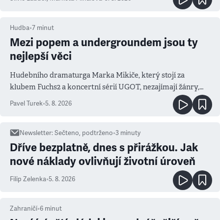
Hudba
•
7
minut
Mezi popem a undergroundem jsou ty
nejlepší věci
Hudebního dramaturga Marka Mikiče, který stojí za
klubem Fuchs2 a koncertní sérií UGOT, nezajímají žánry,
ale atmosféra
Pavel Turek
•
5. 8. 2026
Newsletter
:
Sečteno, podtrženo
•
3
minuty
Dříve bezplatně, dnes s přirážkou. Jak
nové náklady ovlivňují životní úroveň
Filip Zelenka
•
5. 8. 2026
Zahraničí
•
6
minut