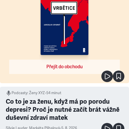
Přejít do obchodu
Podcasty
:
Ženy XYZ
•
54 minut
Co to je za ženu, když má po porodu
depresi? Proč je nutné začít brát vážně
duševní zdraví matek
Silvie Lauder
,
Markéta Plíhalová
•
5. 8. 2026