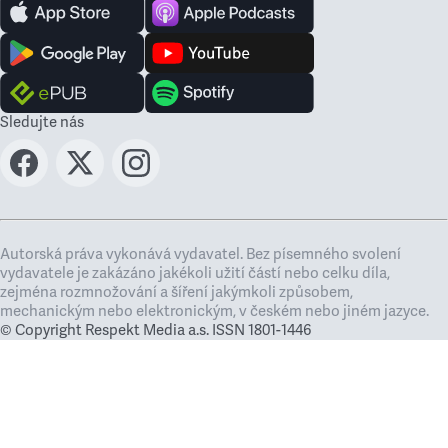
Sledujte nás
Autorská práva vykonává vydavatel. Bez písemného svolení
vydavatele je zakázáno jakékoli užití částí nebo celku díla,
zejména rozmnožování a šíření jakýmkoli způsobem,
mechanickým nebo elektronickým, v českém nebo jiném jazyce.
© Copyright Respekt Media a.s. ISSN 1801-1446