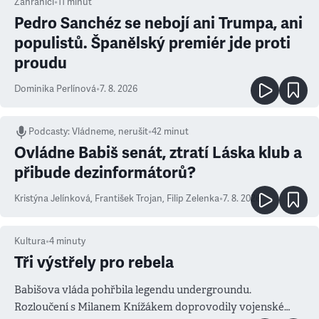
Zahraničí
•
11
minut
Pedro Sanchéz se nebojí ani Trumpa, ani
populistů. Španělský premiér jde proti
proudu
Dominika Perlínová
•
7. 8. 2026
Podcasty
:
Vládneme, nerušit
•
42 minut
Ovládne Babiš senát, ztratí Láska klub a
přibude dezinformátorů?
Kristýna Jelínková
,
František Trojan
,
Filip Zelenka
•
7. 8. 2026
Kultura
•
4
minuty
Tři výstřely pro rebela
Babišova vláda pohřbila legendu undergroundu.
Rozloučení s Milanem Knížákem doprovodily vojenské