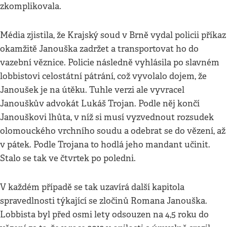
zkomplikovala.
Média zjistila, že Krajský soud v Brně vydal policii příkaz
okamžitě Janouška zadržet a transportovat ho do
vazební věznice. Policie následně vyhlásila po slavném
lobbistovi celostátní pátrání, což vyvolalo dojem, že
Janoušek je na útěku. Tuhle verzi ale vyvracel
Janouškův advokát Lukáš Trojan. Podle něj končí
Janouškovi lhůta, v níž si musí vyzvednout rozsudek
olomouckého vrchního soudu a odebrat se do vězení, až
v pátek. Podle Trojana to hodlá jeho mandant učinit.
Stalo se tak ve čtvrtek po poledni.
V každém případě se tak uzavírá další kapitola
spravedlnosti týkající se zločinů Romana Janouška.
Lobbista byl před osmi lety odsouzen na 4,5 roku do