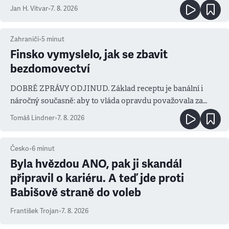
salvy i kritika pokrokářů
Jan H. Vitvar
•
7. 8. 2026
Zahraničí
•
5
minut
Finsko vymyslelo, jak se zbavit
bezdomovectví
DOBRÉ ZPRÁVY ODJINUD. Základ receptu je banální i
náročný současně: aby to vláda opravdu považovala za
prioritu
Tomáš Lindner
•
7. 8. 2026
Česko
•
6
minut
Byla hvězdou ANO, pak ji skandál
připravil o kariéru. A teď jde proti
Babišově straně do voleb
František Trojan
•
7. 8. 2026