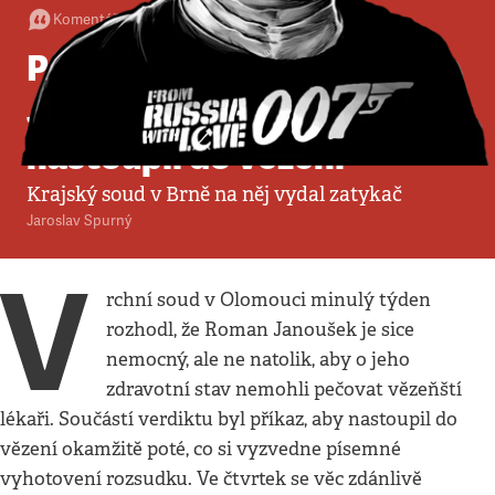
Komentář
•
22. 7. 2021
•
3
minuty
Policie pátrala po Romanu
Janouškovi, ale lobbista už
nastoupil do vězení
Krajský soud v Brně na něj vydal zatykač
Jaroslav Spurný
V
rchní soud v Olomouci minulý týden
rozhodl, že Roman Janoušek je sice
nemocný, ale ne natolik, aby o jeho
zdravotní stav nemohli pečovat vězeňští
lékaři. Součástí verdiktu byl příkaz, aby nastoupil do
vězení okamžitě poté, co si vyzvedne písemné
vyhotovení rozsudku. Ve čtvrtek se věc zdánlivě