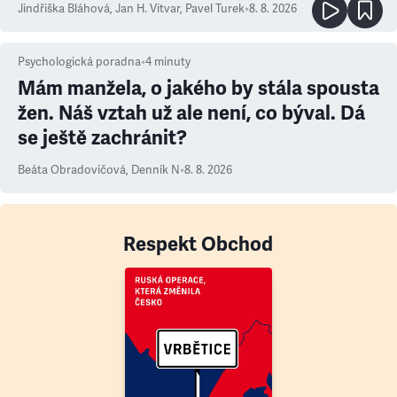
Jindřiška Bláhová
,
Jan H. Vitvar
,
Pavel Turek
•
8. 8. 2026
Psychologická poradna
•
4
minuty
Mám manžela, o jakého by stála spousta
žen. Náš vztah už ale není, co býval. Dá
se ještě zachránit?
Beáta Obradovičová
,
Denník N
•
8. 8. 2026
Respekt Obchod