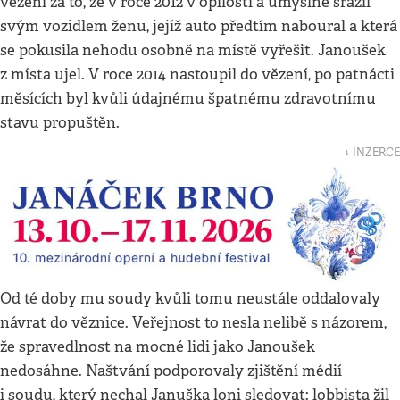
vězení za to, že v roce 2012 v opilosti a úmyslně srazil
svým vozidlem ženu, jejíž auto předtím naboural a která
se pokusila nehodu osobně na místě vyřešit. Janoušek
z místa ujel. V roce 2014 nastoupil do vězení, po patnácti
měsících byl kvůli údajnému špatnému zdravotnímu
stavu propuštěn.
↓ INZERCE
Od té doby mu soudy kvůli tomu neustále oddalovaly
návrat do věznice. Veřejnost to nesla nelibě s názorem,
že spravedlnost na mocné lidi jako Janoušek
nedosáhne. Naštvání podporovaly zjištění médií
i soudu, který nechal Januška loni sledovat: lobbista žil