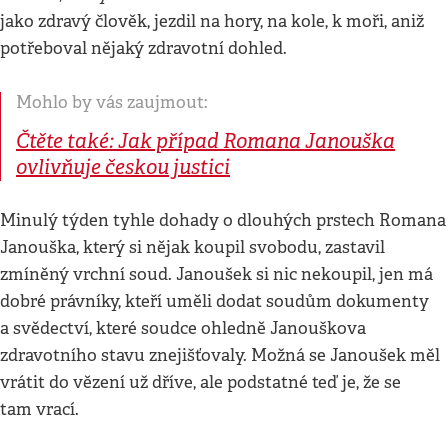
jako zdravý člověk, jezdil na hory, na kole, k moři, aniž
potřeboval nějaký zdravotní dohled.
Mohlo by vás zaujmout:
Čtěte také: Jak případ Romana Janouška
ovlivňuje českou justici
Minulý týden tyhle dohady o dlouhých prstech Romana
Janouška, který si nějak koupil svobodu, zastavil
zmíněný vrchní soud. Janoušek si nic nekoupil, jen má
dobré právníky, kteří uměli dodat soudům dokumenty
a svědectví, které soudce ohledně Janouškova
zdravotního stavu znejišťovaly. Možná se Janoušek měl
vrátit do vězení už dříve, ale podstatné teď je, že se
tam vrací.