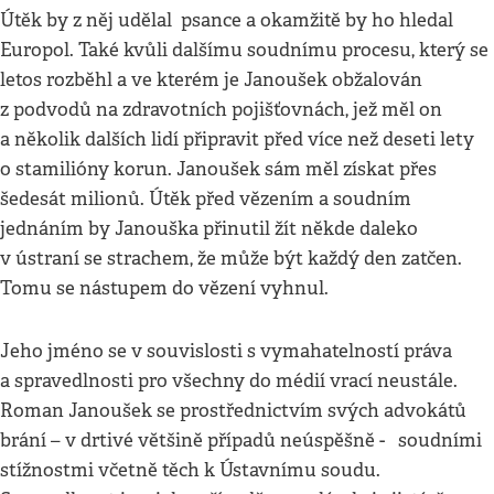
Útěk by z něj udělal psance a okamžitě by ho hledal
Europol. Také kvůli dalšímu soudnímu procesu, který se
letos rozběhl a ve kterém je Janoušek obžalován
z podvodů na zdravotních pojišťovnách, jež měl on
a několik dalších lidí připravit před více než deseti lety
o stamilióny korun. Janoušek sám měl získat přes
šedesát milionů. Útěk před vězením a soudním
jednáním by Janouška přinutil žít někde daleko
v ústraní se strachem, že může být každý den zatčen.
Tomu se nástupem do vězení vyhnul.
Jeho jméno se v souvislosti s vymahatelností práva
a spravedlnosti pro všechny do médií vrací neustále.
Roman Janoušek se prostřednictvím svých advokátů
brání – v drtivé většině případů neúspěšně - soudními
stížnostmi včetně těch k Ústavnímu soudu.