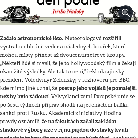
Začalo astronomické léto.
Meteorologové rozšířili
výstrahu ohledně veder a následných bouřek, které
mohou místy přinést až dvoucentimetrové kroupy.
„Někteří lidé si myslí, že je to hollywoodský film a čekají
okamžité výsledky. Ale tak to není,“ řekl ukrajinský
prezident Volodymyr Zelenskyj v rozhovoru pro BBC,
postup jeho vojáků je pomalejší,
kde mimo jiné uznal, že
než by bylo žádoucí
. Velvyslanci zemí Evropské unie se
po šesti týdnech příprav shodli na jedenáctém balíku
sankcí proti Rusku. Akademici z iniciativy Hodina
na fakultách začali zakládat
pravdy oznámili, že
stávkové výbory a že v říjnu půjdou do stávky kvůli