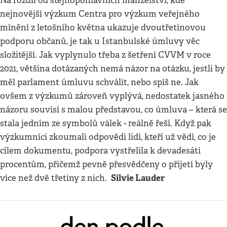
Na rozdíl od stejnopohlavních manželství, kde
nejnovější výzkum Centra pro výzkum veřejného
mínění z letošního května ukazuje dvoutřetinovou
podporu občanů, je tak u Istanbulské úmluvy věc
složitější. Jak vyplynulo třeba z šetření CVVM v roce
2021, většina dotázaných nemá názor na otázku, jestli by
měl parlament úmluvu schválit, nebo spíš ne. Jak
ovšem z výzkumů zároveň vyplývá, nedostatek jasného
názoru souvisí s malou představou, co úmluva – která se
stala jedním ze symbolů válek - reálně řeší. Když pak
výzkumníci zkoumali odpovědi lidí, kteří už vědí, co je
cílem dokumentu, podpora vystřelila k devadesáti
procentům, přičemž pevně přesvědčeny o přijetí byly
Silvie Lauder
více než dvě třetiny z nich.