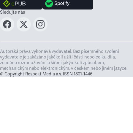
Sledujte nás
Autorská práva vykonává vydavatel. Bez písemného svolení
vydavatele je zakázáno jakékoli užití částí nebo celku díla,
zejména rozmnožování a šíření jakýmkoli způsobem,
mechanickým nebo elektronickým, v českém nebo jiném jazyce.
© Copyright Respekt Media a.s. ISSN 1801-1446