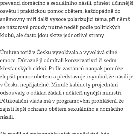
prevenci domácího a sexuálního násilí, přinést účinnější
osvětu i praktickou pomoc obětem, každopádně do
sněmovny míří další vysoce polarizující téma, při němž
se názorové proudy nutně nedělí podle politických
klubů, ale často jdou skrze jednotlivé strany.
Úmluva totiž v Česku vyvolávala a vyvolává silné
emoce. Důrazně ji odmítali konzervativci či sedm
křesťanských církví. Podle zastánců naopak pomůže
zlepšit pomoc obětem a představuje i symbol, že násilí je
v Česku nepřijatelné. Minulé kabinety projednání
odsouvaly, o odklad žádali i někteří nynější ministři.
Pětikoaliční vláda má v programovém prohlášení, že
zajistí lepší ochranu obětem sexuálního a domácího
násilí.