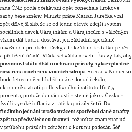
nedostatečnému financování vysokých škol
. Bankovní
rada ČNB podle očekávání opět ponechala úrokové
sazby beze změny. Ministr práce Marian Jurečka vzal
zpět dřívější slib, že se od ledna otevře zdejší systém
sociálních dávek Ukrajinkám a Ukrajincům s válečným
vízem; dál budou dostávat jen základní, speciálně
navržené uprchlické dávky, a to kvůli nedostatku peněz
a přetížení úřadů. Vláda schválila novelu Ústavy tak, aby
povinnost státu dbát o ochranu přírody byla explicitně
rozšířena o ochranu vodních zdrojů
. Recese v Německu
bude letos o něco hlubší, než se dosud čekalo;
ekonomika ztratí podle vlivného institutu Ifo 0,4
procenta, protože domácnosti – stejně jako v Česku –
Do
kvůli vysoké inflaci a ztrátě kupní síly šetří.
finálního jednání prošlo vrácení spotřební daně z nafty
zpět na předválečnou úroveň
, což může znamenat už
v průběhu prázdnin zdražení o korunu padesát. Šéf