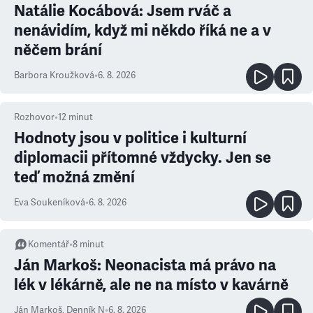
Natálie Kocábová: Jsem rváč a
nenávidím, když mi někdo říká ne a v
něčem brání
Barbora Kroužková
•
6. 8. 2026
Rozhovor
•
12
minut
Hodnoty jsou v politice i kulturní
diplomacii přítomné vždycky. Jen se
teď možná změní
Eva Soukeníková
•
6. 8. 2026
Komentář
•
8
minut
Ján Markoš: Neonacista má právo na
lék v lékárně, ale ne na místo v kavárně
Ján Markoš
,
Denník N
•
6. 8. 2026