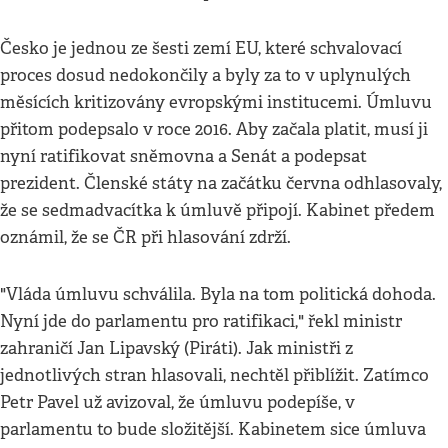
Česko je jednou ze šesti zemí EU, které schvalovací
proces dosud nedokončily a byly za to v uplynulých
měsících kritizovány evropskými institucemi. Úmluvu
přitom podepsalo v roce 2016. Aby začala platit, musí ji
nyní ratifikovat sněmovna a Senát a podepsat
prezident. Členské státy na začátku června odhlasovaly,
že se sedmadvacítka k úmluvě připojí. Kabinet předem
oznámil, že se ČR při hlasování zdrží.
"Vláda úmluvu schválila. Byla na tom politická dohoda.
Nyní jde do parlamentu pro ratifikaci," řekl ministr
zahraničí Jan Lipavský (Piráti). Jak ministři z
jednotlivých stran hlasovali, nechtěl přiblížit. Zatímco
Petr Pavel už avizoval, že úmluvu podepíše, v
parlamentu to bude složitější. Kabinetem sice úmluva