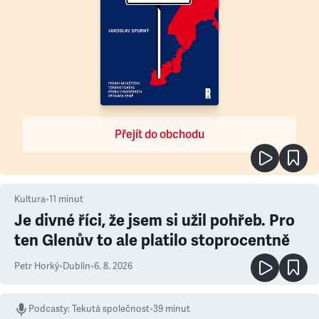
Přejít do obchodu
Kultura
•
11
minut
Je divné říci, že jsem si užil pohřeb. Pro
ten Glenův to ale platilo stoprocentně
Petr Horký
•
Dublin
•
6. 8. 2026
Podcasty
:
Tekutá společnost
•
39 minut