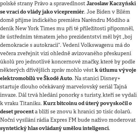
Jaroslaw Kaczyński
polské strany Právo a spravedlnost
se vrací do vlády jako vicepremiér
. Joe Biden v Bílém
domě přijme indického premiéra Naréndru Módího a
deník New York Times mu při té příležitosti připomněl,
že ústředním tématem jeho prezidentství měl být „boj
demokracie s autokracií“. Vedení Volkswagenu má do
večera zveřejnit vizi ohledně avizovaného přeskupení
úkolů pro jednotlivé koncernové značky, které by podle
k útlumu vývoje
některých dřívějších zpráv mohlo vést
elektromobilů ve Škodě Auto
. Na stanici Disney+
startuje dlouho očekávaný marvelovský seriál Tajná
invaze. Dál trvá hledání ponorky s turisty, kteří se vydali
Kurz bitcoinu od úterý povyskočil o
k vraku Titaniku.
deset procent
a blíží se znovu k hranici 30 tisíc dolarů.
Noční vysílání rádia Expres FM bude naživo moderovat
syntetický hlas ovládaný umělou inteligencí
.