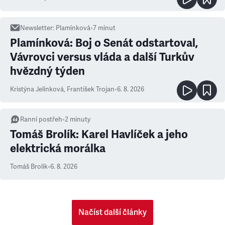
Newsletter
:
Plamínková
•
7
minut
Plamínková: Boj o Senát odstartoval,
Vávrovci versus vláda a další Turkův
hvězdný týden
Kristýna Jelínková
,
František Trojan
•
6. 8. 2026
Ranní postřeh
•
2
minuty
Tomáš Brolík: Karel Havlíček a jeho
elektrická morálka
Tomáš Brolík
•
6. 8. 2026
Načíst další články