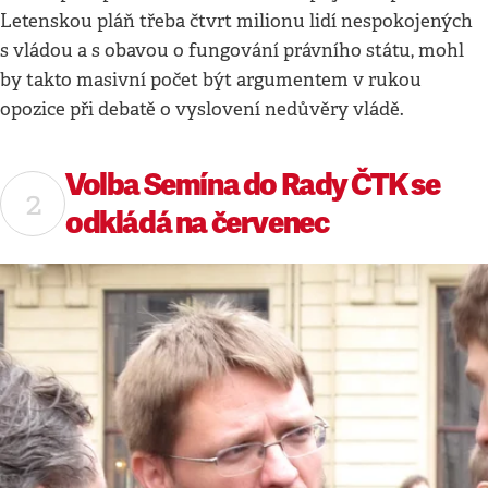
Letenskou pláň třeba čtvrt milionu lidí nespokojených
s vládou a s obavou o fungování právního státu, mohl
by takto masivní počet být argumentem v rukou
opozice při debatě o vyslovení nedůvěry vládě.
Volba Semína do Rady ČTK se
odkládá na červenec