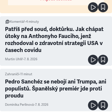
Komentář
•
4
minuty
Patříš před soud, doktůrku. Jak chápat
útoky na Anthonyho Fauciho, jenž
rozhodoval o zdravotní strategii USA v
časech covidu
Martin Uhlíř
•
7. 8. 2026
Zahraničí
•
11
minut
Pedro Sanchéz se nebojí ani Trumpa, ani
populistů. Španělský premiér jde proti
proudu
Dominika Perlínová
•
7. 8. 2026