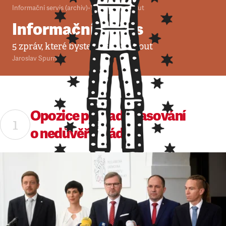
Informační servis (archiv)
•
18. 6. 2019
•
7
minut
Informační servis
5 zpráv, které byste neměli minout
Jaroslav Spurný
Opozice prosadí hlasování
o nedůvěře vládě