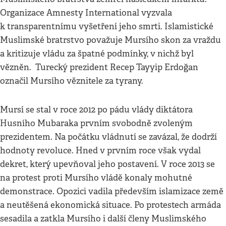
Organizace Amnesty International vyzvala
k transparentnímu vyšetření jeho smrti. Islamistické
Muslimské bratrstvo považuje Mursího skon za vraždu
a kritizuje vládu za špatné podmínky, v nichž byl
vězněn. Turecký prezident Recep Tayyip Erdoğan
označil Mursího věznitele za tyrany.
Mursí se stal v roce 2012 po pádu vlády diktátora
Husního Mubaraka prvním svobodně zvoleným
prezidentem. Na počátku vládnutí se zavázal, že dodrží
hodnoty revoluce. Hned v prvním roce však vydal
dekret, který upevňoval jeho postavení. V roce 2013 se
na protest proti Mursího vládě konaly mohutné
demonstrace. Opozici vadila především islamizace země
a neutěšená ekonomická situace. Po protestech armáda
sesadila a zatkla Mursího i další členy Muslimského