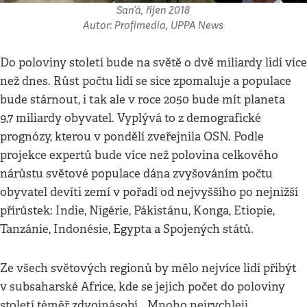
San’á, říjen 2018
Autor: Profimedia, UPPA News
Do poloviny století bude na světě o dvě miliardy lidí více
než dnes. Růst počtu lidí se sice zpomaluje a populace
bude stárnout, i tak ale v roce 2050 bude mít planeta
9,7 miliardy obyvatel. Vyplývá to z demografické
prognózy, kterou v pondělí zveřejnila OSN. Podle
projekce expertů bude více než polovina celkového
nárůstu světové populace dána zvyšováním počtu
obyvatel devíti zemí v pořadí od nejvyššího po nejnižší
přírůstek: Indie, Nigérie, Pákistánu, Konga, Etiopie,
Tanzánie, Indonésie, Egypta a Spojených států.
Ze všech světových regionů by mělo nejvíce lidí přibýt
v subsaharské Africe, kde se jejich počet do poloviny
století téměř zdvojnásobí. „Mnoho nejrychleji