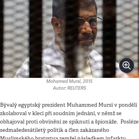
Mohamed Mursí, 2015
Autor: REUTERS
Bývalý egyptský prezident Muhammed Mursí v pondělí
zkolaboval v kleci při soudním jednání, v němž se
obhajoval proti obvinění ze spiknutí a špionáže. Posléze
sedmašedesátiletý politik a člen zakázaného
Muslimského bratrstva zemřel následkem infarktu.