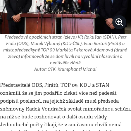
Předsedové opozičních stran (zleva) Vít Rakušan (STAN), Petr
Fiala (ODS), Marek Výborný (KDU-ČSL), Ivan Bartoš (Piráti) a
místopředsedkyně TOP 09 Markéta Pekarová Adamová (druhá
zleva) informovali že se domluvili na vyvolání hlasování o
nedůvěře vládě
Autor: ČTK, Krumphanzl Michal
Představitelé ODS, Pirátů, TOP 09, KDU a STAN
oznámili, že se jim podařilo získat více než padesát
podpisů poslanců, na jejichž základě musí předseda
sněmovny Radek Vondráček svolat mimořádnou schůzi,
na níž se bude rozhodovat o další osudu vlády.
Jednoduché počty říkají, že v současnou chvíli nemá