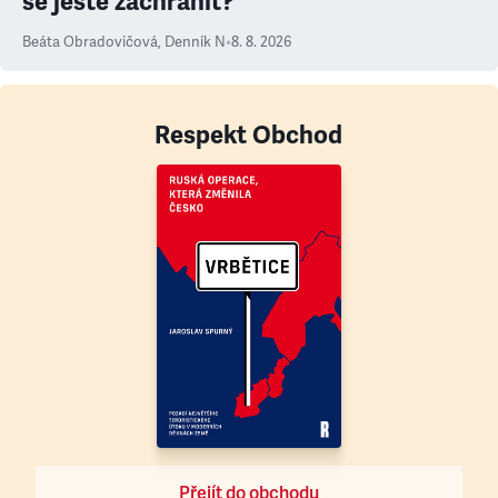
se ještě zachránit?
Beáta Obradovičová
,
Denník N
•
8. 8. 2026
Respekt Obchod
Přejít do obchodu