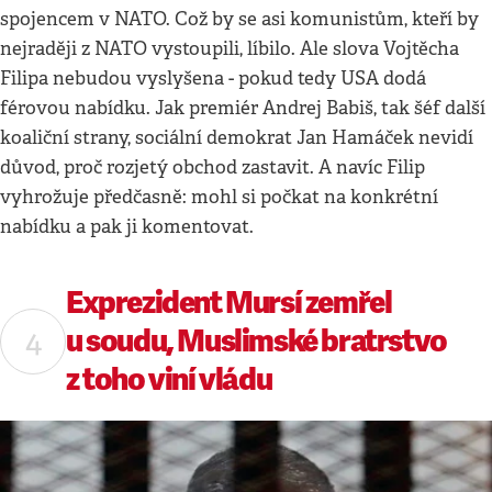
spojencem v NATO. Což by se asi komunistům, kteří by
nejraději z NATO vystoupili, líbilo. Ale slova Vojtěcha
Filipa nebudou vyslyšena - pokud tedy USA dodá
férovou nabídku. Jak premiér Andrej Babiš, tak šéf další
koaliční strany, sociální demokrat Jan Hamáček nevidí
důvod, proč rozjetý obchod zastavit. A navíc Filip
vyhrožuje předčasně: mohl si počkat na konkrétní
nabídku a pak ji komentovat.
Exprezident Mursí zemřel
u soudu, Muslimské bratrstvo
z toho viní vládu