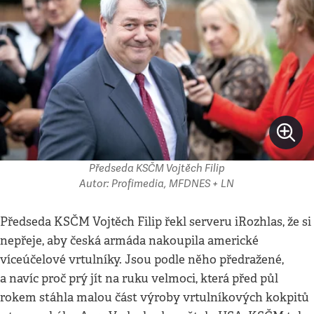
Předseda KSČM Vojtěch Filip
Autor: Profimedia, MFDNES + LN
Předseda KSČM Vojtěch Filip řekl serveru iRozhlas, že si
nepřeje, aby česká armáda nakoupila americké
víceúčelové vrtulníky. Jsou podle něho předražené,
a navíc proč prý jít na ruku velmoci, která před půl
rokem stáhla malou část výroby vrtulníkových kokpitů