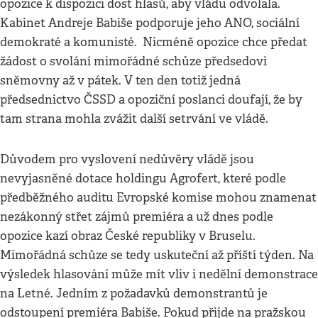
opozice k dispozici dost hlasů, aby vládu odvolala.
Kabinet Andreje Babiše podporuje jeho ANO, sociální
demokraté a komunisté. Nicméně opozice chce předat
žádost o svolání mimořádné schůze předsedovi
sněmovny až v pátek. V ten den totiž jedná
předsednictvo ČSSD a opoziční poslanci doufají, že by
tam strana mohla zvážit další setrvání ve vládě.
Důvodem pro vyslovení nedůvěry vládě jsou
nevyjasněné dotace holdingu Agrofert, které podle
předběžného auditu Evropské komise mohou znamenat
nezákonný střet zájmů premiéra a už dnes podle
opozice kazí obraz České republiky v Bruselu.
Mimořádná schůze se tedy uskuteční až příští týden. Na
výsledek hlasování může mít vliv i nedělní demonstrace
na Letné. Jedním z požadavků demonstrantů je
odstoupení premiéra Babiše. Pokud přijde na pražskou