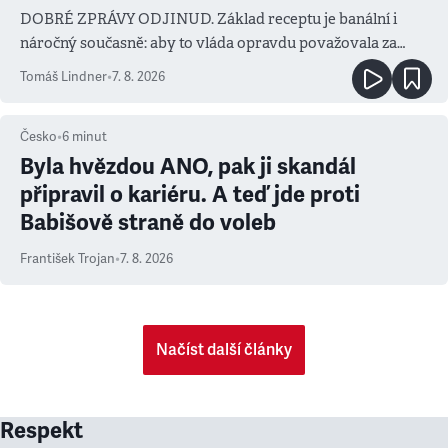
DOBRÉ ZPRÁVY ODJINUD. Základ receptu je banální i
náročný současně: aby to vláda opravdu považovala za
prioritu
Tomáš Lindner
•
7. 8. 2026
Česko
•
6
minut
Byla hvězdou ANO, pak ji skandál
připravil o kariéru. A teď jde proti
Babišově straně do voleb
František Trojan
•
7. 8. 2026
Načíst další články
Respekt