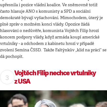
upřesnila i pozice vládní koalice. Ve sněmovně totiž
často hlasuje ANO s komunisty a SPD a sociální
demokraté bývají vyšachováni. Mimochodem, úterý je
plné zpráv o možném konci vlády. Opozice žádá
hlasování o nedůvěře, komunista Vojtěch Filip hrozí
koncem podpory vlády, když armáda koupí americké
vrtulníky - a odchodem z kabinetu hrozí v případě
zvolení Semína ČSSD. Takže Faltýnkův „klid na práci“ se
dá pochopit.
Vojtěch Filip nechce vrtulníky
z USA