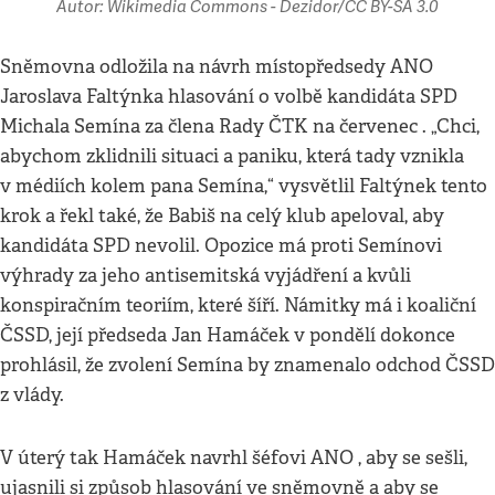
Autor: Wikimedia Commons - Dezidor/CC BY-SA 3.0
Sněmovna odložila na návrh místopředsedy ANO
Jaroslava Faltýnka hlasování o volbě kandidáta SPD
Michala Semína za člena Rady ČTK na červenec . „Chci,
abychom zklidnili situaci a paniku, která tady vznikla
v médiích kolem pana Semína,“ vysvětlil Faltýnek tento
krok a řekl také, že Babiš na celý klub apeloval, aby
kandidáta SPD nevolil. Opozice má proti Semínovi
výhrady za jeho antisemitská vyjádření a kvůli
konspiračním teoriím, které šíří. Námitky má i koaliční
ČSSD, její předseda Jan Hamáček v pondělí dokonce
prohlásil, že zvolení Semína by znamenalo odchod ČSSD
z vlády.
V úterý tak Hamáček navrhl šéfovi ANO , aby se sešli,
ujasnili si způsob hlasování ve sněmovně a aby se