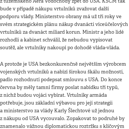
z tuzemského Aera Vodochody zpět do USA. KSČM tak
bude v případě nákupu vrtulníků zvažovat další
podporu vlády. Ministerstvo obrany má už tři roky ve
svém strategickém plánu nákup dvanácti víceúčelových
vrtulníků za dvanáct miliard korun. Ministr a jeho lidé
rozhodli a kabinet schválil, že nebudou vypisovat
soutěž, ale vrtulníky nakoupí po dohodě vláda-vláda.
A protože je USA bezkonkurenčně největším výrobcem
vojenských vrtulníků a nabízí širokou škálu možností,
padlo rozhodnutí podepsat smlouvu s USA. Do konce
června by měly tamní firmy poslat nabídku tří typů,
z nichž budou vojáci vybírat. Vrtulníky armáda
potřebuje, jsou základní výbavou pro její strategii
a ministerstvo za vlády Karly Šlechtové už jednou
z nákupu od USA vycouvalo. Zopakovat to podruhé by
znamenalo vážnou diplomatickou roztržku s klíčovým