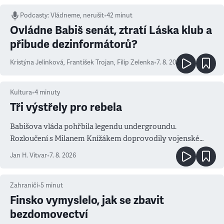
Podcasty
:
Vládneme, nerušit
•
42 minut
Ovládne Babiš senát, ztratí Láska klub a
přibude dezinformátorů?
Kristýna Jelínková
,
František Trojan
,
Filip Zelenka
•
7. 8. 2026
Kultura
•
4
minuty
Tři výstřely pro rebela
Babišova vláda pohřbila legendu undergroundu.
Rozloučení s Milanem Knížákem doprovodily vojenské
salvy i kritika pokrokářů
Jan H. Vitvar
•
7. 8. 2026
Zahraničí
•
5
minut
Finsko vymyslelo, jak se zbavit
bezdomovectví