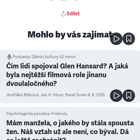
Sdílet
Mohlo by vás zajímat
Podcasty
:
Dělníci kultury
•
52 minut
Čím lidi spojoval Glen Hansard? A jaká
byla nejtěžší filmová role jinanu
dvoulaločného?
Jindřiška Bláhová
,
Jan H. Vitvar
,
Pavel Turek
•
8. 8. 2026
Psychologická poradna
•
4
minuty
Mám manžela, o jakého by stála spousta
žen. Náš vztah už ale není, co býval. Dá