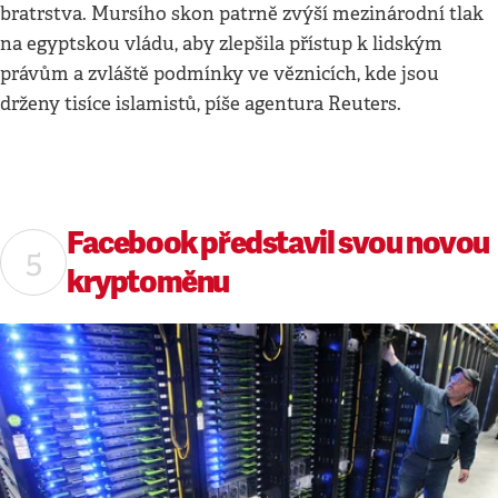
bratrstva. Mursího skon patrně zvýší mezinárodní tlak
na egyptskou vládu, aby zlepšila přístup k lidským
právům a zvláště podmínky ve věznicích, kde jsou
drženy tisíce islamistů, píše agentura Reuters.
Facebook představil svou novou
kryptoměnu