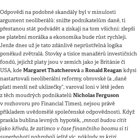
Odpovědí na podobné skandály byl v minulosti
argument neoliberálů: snižte podnikatelům daně, ti
přestanou stát podvádět a získají na tom všichni: zlepší
se platební morálka a ekonomika bude růst rychleji.
Jenže dnes už je tato zdánlivě neprůstřelná logika
poněkud zvětralá. Stovky a tisíce manažérů investičních
fondů, jejichž platy jsou v zemích jako je Británie či
Margaret Thatcherová
Ronald Reagan
USA, kde
a
kdysi
nastartovali neoliberální reformy, obrovské (a „daně
platí menší než uklizečky“, varoval loni v létě jeden
Nicholas Ferguson
z těch moudrých podnikatelů
v rozhovoru pro Financial Times), nejsou právě
příkladem uvědomělé společenské odpovědnosti. Když
„mnozí budou cítit
praskla bublina levných hypoték,
jako křivdu, že zatímco v čase finančního boomu si ti
superbohatí nahrabali ještě víc, náklady za krizi