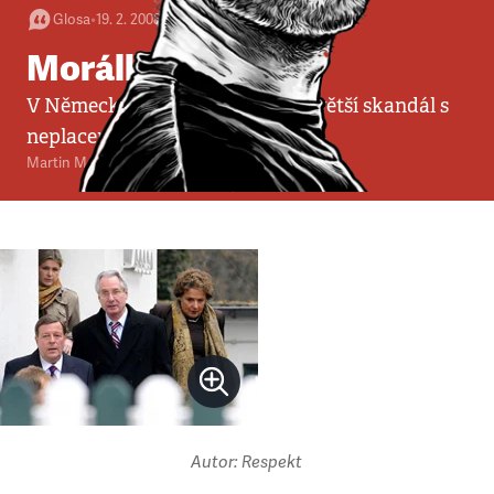
Glosa
•
19. 2. 2008
•
3
minuty
Morálka a peníze
V Německu se právě rozjíždí největší skandál s
neplacením daní v historii.
Martin M. Šimečka
Autor: Respekt