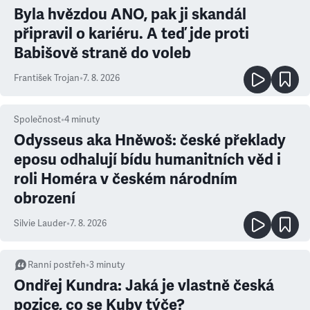
Byla hvězdou ANO, pak ji skandál
připravil o kariéru. A teď jde proti
Babišově straně do voleb
František Trojan
•
7. 8. 2026
Společnost
•
4
minuty
Odysseus aka Hněwoš: české překlady
eposu odhalují bídu humanitních věd i
roli Homéra v českém národním
obrození
Silvie Lauder
•
7. 8. 2026
Ranní postřeh
•
3
minuty
Ondřej Kundra: Jaká je vlastně česká
pozice, co se Kuby týče?