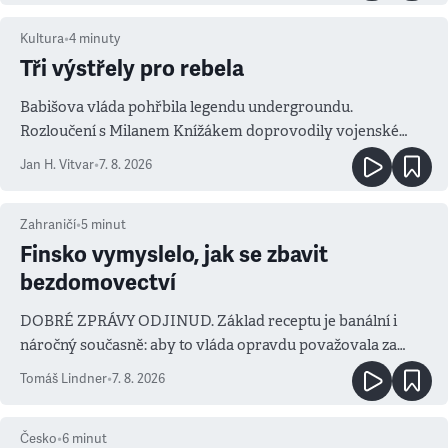
Kultura
•
4
minuty
Tři výstřely pro rebela
Babišova vláda pohřbila legendu undergroundu.
Rozloučení s Milanem Knížákem doprovodily vojenské
salvy i kritika pokrokářů
Jan H. Vitvar
•
7. 8. 2026
Zahraničí
•
5
minut
Finsko vymyslelo, jak se zbavit
bezdomovectví
DOBRÉ ZPRÁVY ODJINUD. Základ receptu je banální i
náročný současně: aby to vláda opravdu považovala za
prioritu
Tomáš Lindner
•
7. 8. 2026
Česko
•
6
minut