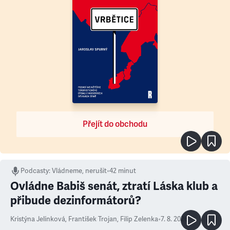
Přejít do obchodu
Podcasty
:
Vládneme, nerušit
•
42 minut
Ovládne Babiš senát, ztratí Láska klub a
přibude dezinformátorů?
Kristýna Jelínková
,
František Trojan
,
Filip Zelenka
•
7. 8. 2026