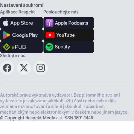
Nastavení soukromí
Aplikace Respekt
Poslouchejte nás
Sledujte nás
Autorská práva vykonává vydavatel. Bez písemného svolení
vydavatele je zakázáno jakékoli užití částí nebo celku díla,
zejména rozmnožování a šíření jakýmkoli způsobem,
mechanickým nebo elektronickým, v českém nebo jiném jazyce.
© Copyright Respekt Media a.s. ISSN 1801-1446