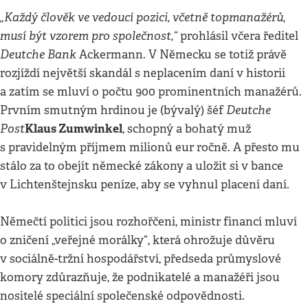
„Každý člověk ve vedoucí pozici, včetně topmanažérů,
musí být vzorem pro společnost,“
prohlásil včera ředitel
Deutche Bank
Ackermann. V Německu se totiž právě
rozjíždí největší skandál s neplacením daní v historii
a zatím se mluví o počtu 900 prominentních manažérů.
Deutche
Prvním smutným hrdinou je (bývalý) šéf
Post
Klaus Zumwinkel
, schopný a bohatý muž
s pravidelným příjmem milionů eur ročně. A přesto mu
stálo za to obejít německé zákony a uložit si v bance
v Lichtenštejnsku peníze, aby se vyhnul placení daní.
Němečtí politici jsou rozhořčeni, ministr financí mluví
o zničení „veřejné morálky“, která ohrožuje důvěru
v sociálně-tržní hospodářství, předseda průmyslové
komory zdůrazňuje, že podnikatelé a manažéři jsou
nositelé speciální společenské odpovědnosti.