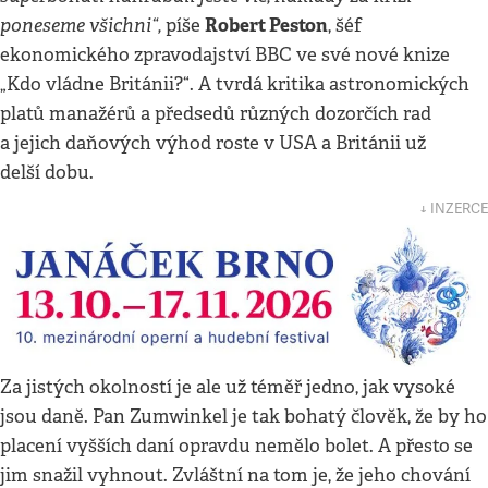
poneseme všichni“,
Robert Peston
píše
, šéf
ekonomického zpravodajství BBC ve své nové knize
„Kdo vládne Británii?“. A tvrdá kritika astronomických
platů manažérů a předsedů různých dozorčích rad
a jejich daňových výhod roste v USA a Británii už
delší dobu.
↓ INZERCE
Za jistých okolností je ale už téměř jedno, jak vysoké
jsou daně. Pan Zumwinkel je tak bohatý člověk, že by ho
placení vyšších daní opravdu nemělo bolet. A přesto se
jim snažil vyhnout. Zvláštní na tom je, že jeho chování