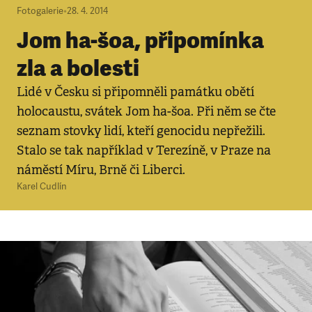
Fotogalerie
•
28. 4. 2014
Jom ha-šoa, připomínka
zla a bolesti
Lidé v Česku si připomněli památku obětí
holocaustu, svátek Jom ha-šoa. Při něm se čte
seznam stovky lidí, kteří genocidu nepřežili.
Stalo se tak například v Terezíně, v Praze na
náměstí Míru, Brně či Liberci.
Karel Cudlín