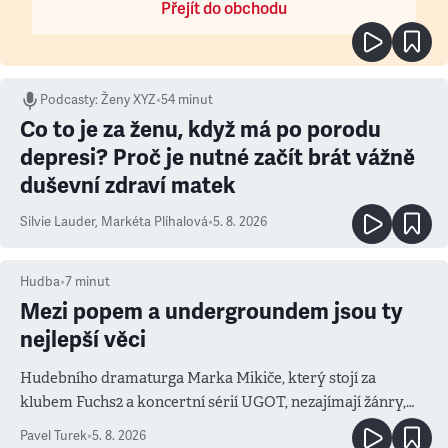
Přejít do obchodu
Podcasty
:
Ženy XYZ
•
54 minut
Co to je za ženu, když má po porodu
depresi? Proč je nutné začít brát vážně
duševní zdraví matek
Silvie Lauder
,
Markéta Plíhalová
•
5. 8. 2026
Hudba
•
7
minut
Mezi popem a undergroundem jsou ty
nejlepší věci
Hudebního dramaturga Marka Mikiče, který stojí za
klubem Fuchs2 a koncertní sérií UGOT, nezajímají žánry,
ale atmosféra
Pavel Turek
•
5. 8. 2026