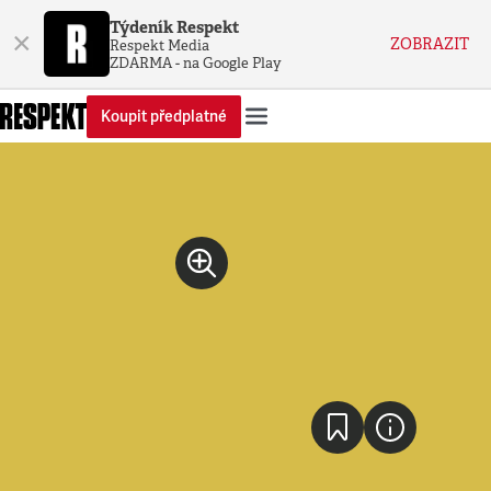
Týdeník Respekt
×
ZOBRAZIT
Respekt Media
ZDARMA - na Google Play
Koupit předplatné