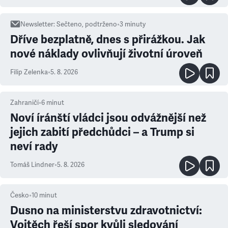
Newsletter
:
Sečteno, podtrženo
•
3
minuty
Dříve bezplatně, dnes s přirážkou. Jak
nové náklady ovlivňují životní úroveň
Filip Zelenka
•
5. 8. 2026
Zahraničí
•
6
minut
Noví íránští vládci jsou odvážnější než
jejich zabití předchůdci – a Trump si
neví rady
Tomáš Lindner
•
5. 8. 2026
Česko
•
10
minut
Dusno na ministerstvu zdravotnictví:
Vojtěch řeší spor kvůli sledování