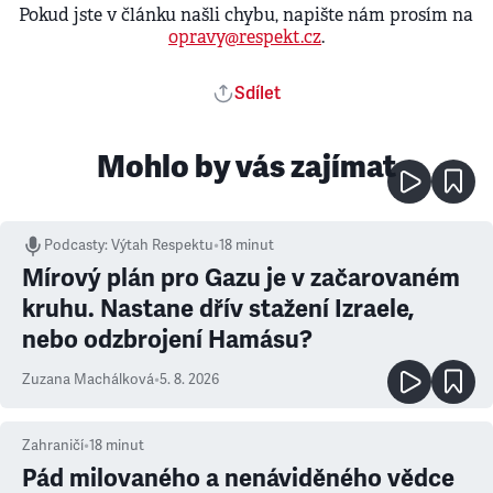
Pokud jste v článku našli chybu, napište nám prosím na
opravy@respekt.cz
.
Sdílet
Mohlo by vás zajímat
Podcasty
:
Výtah Respektu
•
18 minut
Mírový plán pro Gazu je v začarovaném
kruhu. Nastane dřív stažení Izraele,
nebo odzbrojení Hamásu?
Zuzana Machálková
•
5. 8. 2026
Zahraničí
•
18
minut
Pád milovaného a nenáviděného vědce