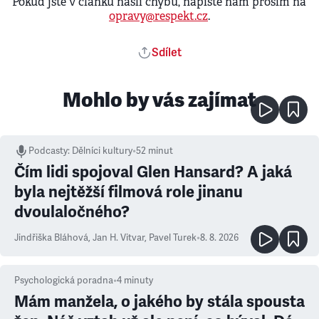
Pokud jste v článku našli chybu, napište nám prosím na
opravy@respekt.cz
.
Sdílet
Mohlo by vás zajímat
Podcasty
:
Dělníci kultury
•
52 minut
Čím lidi spojoval Glen Hansard? A jaká
byla nejtěžší filmová role jinanu
dvoulaločného?
Jindřiška Bláhová
,
Jan H. Vitvar
,
Pavel Turek
•
8. 8. 2026
Psychologická poradna
•
4
minuty
Mám manžela, o jakého by stála spousta