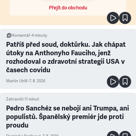
Přejít do obchodu
Komentář
•
4
minuty
Patříš před soud, doktůrku. Jak chápat
útoky na Anthonyho Fauciho, jenž
rozhodoval o zdravotní strategii USA v
časech covidu
Martin Uhlíř
•
7. 8. 2026
Zahraničí
•
11
minut
Pedro Sanchéz se nebojí ani Trumpa, ani
populistů. Španělský premiér jde proti
proudu