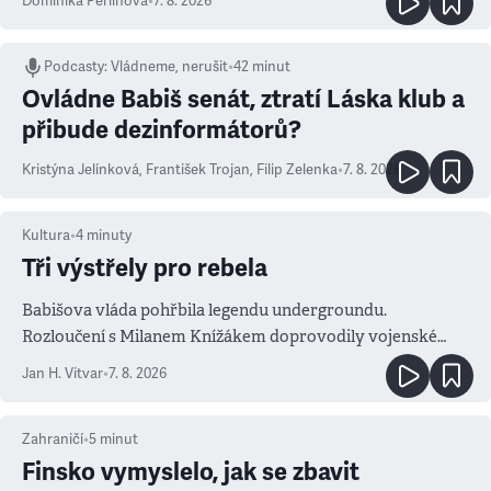
Dominika Perlínová
•
7. 8. 2026
Podcasty
:
Vládneme, nerušit
•
42 minut
Ovládne Babiš senát, ztratí Láska klub a
přibude dezinformátorů?
Kristýna Jelínková
,
František Trojan
,
Filip Zelenka
•
7. 8. 2026
Kultura
•
4
minuty
Tři výstřely pro rebela
Babišova vláda pohřbila legendu undergroundu.
Rozloučení s Milanem Knížákem doprovodily vojenské
salvy i kritika pokrokářů
Jan H. Vitvar
•
7. 8. 2026
Zahraničí
•
5
minut
Finsko vymyslelo, jak se zbavit