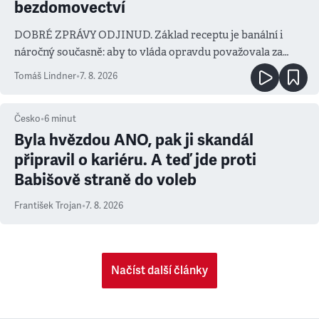
bezdomovectví
DOBRÉ ZPRÁVY ODJINUD. Základ receptu je banální i
náročný současně: aby to vláda opravdu považovala za
prioritu
Tomáš Lindner
•
7. 8. 2026
Česko
•
6
minut
Byla hvězdou ANO, pak ji skandál
připravil o kariéru. A teď jde proti
Babišově straně do voleb
František Trojan
•
7. 8. 2026
Načíst další články