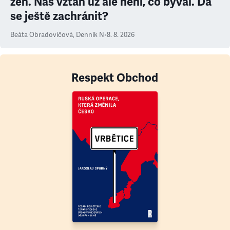
žen. Náš vztah už ale není, co býval. Dá
se ještě zachránit?
Beáta Obradovičová
,
Denník N
•
8. 8. 2026
Respekt Obchod