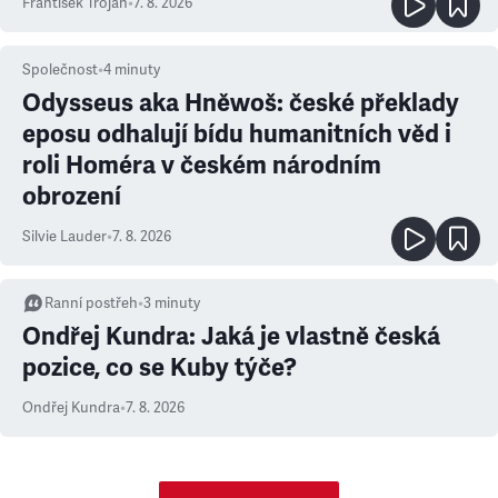
František Trojan
•
7. 8. 2026
Společnost
•
4
minuty
Odysseus aka Hněwoš: české překlady
eposu odhalují bídu humanitních věd i
roli Homéra v českém národním
obrození
Silvie Lauder
•
7. 8. 2026
Ranní postřeh
•
3
minuty
Ondřej Kundra: Jaká je vlastně česká
pozice, co se Kuby týče?
Ondřej Kundra
•
7. 8. 2026