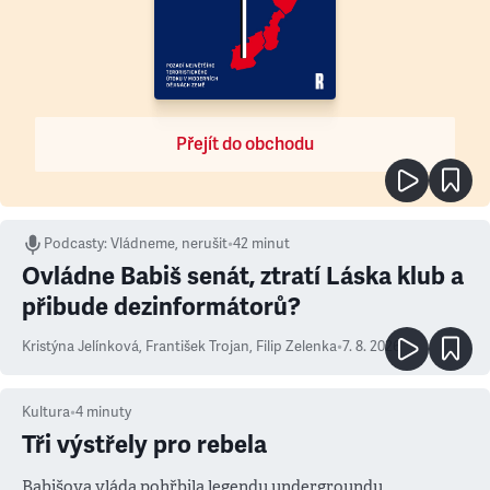
Přejít do obchodu
Podcasty
:
Vládneme, nerušit
•
42 minut
Ovládne Babiš senát, ztratí Láska klub a
přibude dezinformátorů?
Kristýna Jelínková
,
František Trojan
,
Filip Zelenka
•
7. 8. 2026
Kultura
•
4
minuty
Tři výstřely pro rebela
Babišova vláda pohřbila legendu undergroundu.