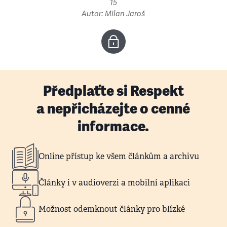
15
Autor: Milan Jaroš
Předplaťte si Respekt
a nepřicházejte o cenné
informace.
Online přístup ke všem článkům a archivu
Články i v audioverzi a mobilní aplikaci
Možnost odemknout články pro blízké