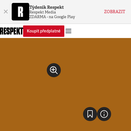
Týdeník Respekt
×
ZOBRAZIT
Respekt Media
ZDARMA - na Google Play
Koupit předplatné