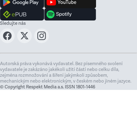
Sledujte nás
Autorská práva vykonává vydavatel. Bez písemného svolení
vydavatele je zakázáno jakékoli užití částí nebo celku díla,
zejména rozmnožování a šíření jakýmkoli způsobem,
mechanickým nebo elektronickým, v českém nebo jiném jazyce.
© Copyright Respekt Media a.s. ISSN 1801-1446