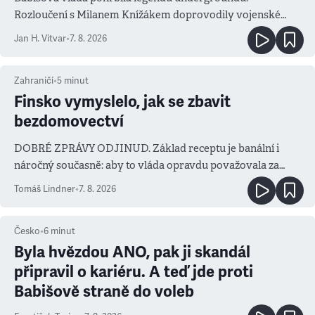
Rozloučení s Milanem Knížákem doprovodily vojenské
salvy i kritika pokrokářů
Jan H. Vitvar
•
7. 8. 2026
Zahraničí
•
5
minut
Finsko vymyslelo, jak se zbavit
bezdomovectví
DOBRÉ ZPRÁVY ODJINUD. Základ receptu je banální i
náročný současně: aby to vláda opravdu považovala za
prioritu
Tomáš Lindner
•
7. 8. 2026
Česko
•
6
minut
Byla hvězdou ANO, pak ji skandál
připravil o kariéru. A teď jde proti
Babišově straně do voleb