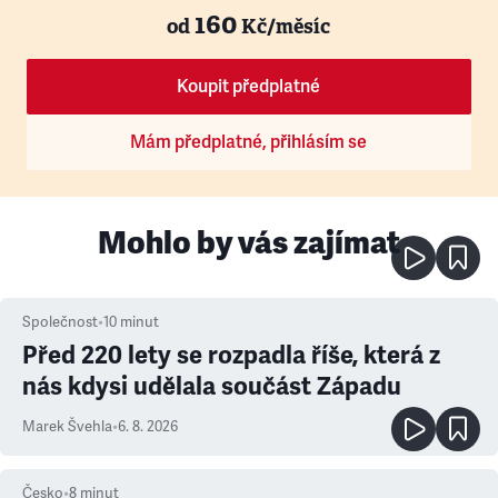
160
od
Kč/měsíc
Koupit předplatné
Mám předplatné, přihlásím se
Mohlo by vás zajímat
Společnost
•
10
minut
Před 220 lety se rozpadla říše, která z
nás kdysi udělala součást Západu
Marek Švehla
•
6. 8. 2026
Česko
•
8
minut