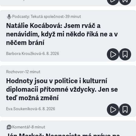
Podcasty
:
Tekutá společnost
•
39 minut
Natálie Kocábová: Jsem rváč a
nenávidím, když mi někdo říká ne a v
něčem brání
Barbora Kroužková
•
6. 8. 2026
Rozhovor
•
12
minut
Hodnoty jsou v politice i kulturní
diplomacii přítomné vždycky. Jen se
teď možná změní
Eva Soukeníková
•
6. 8. 2026
Komentář
•
8
minut