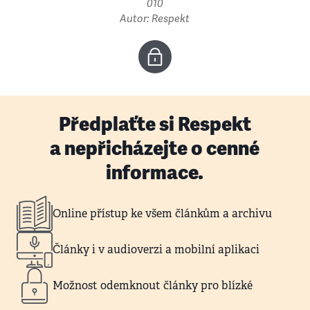
010
Autor: Respekt
Předplaťte si Respekt
a nepřicházejte o cenné
informace.
Online přístup ke všem článkům a archivu
Články i v audioverzi a mobilní aplikaci
Možnost odemknout články pro blízké