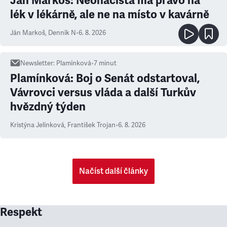
Ján Markoš: Neonacista má právo na
lék v lékárně, ale ne na místo v kavárně
Ján Markoš
,
Denník N
•
6. 8. 2026
Newsletter
:
Plamínková
•
7
minut
Plamínková: Boj o Senát odstartoval,
Vávrovci versus vláda a další Turkův
hvězdný týden
Kristýna Jelínková
,
František Trojan
•
6. 8. 2026
Načíst další články
Respekt