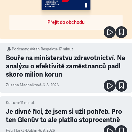
Přejít do obchodu
Podcasty
:
Výtah Respektu
•
17 minut
Bouře na ministerstvu zdravotnictví. Na
analýzu o efektivitě zaměstnanců padl
skoro milion korun
Zuzana Machálková
•
6. 8. 2026
Kultura
•
11
minut
Je divné říci, že jsem si užil pohřeb. Pro
ten Glenův to ale platilo stoprocentně
Petr Horký
•
Dublin
•
6. 8. 2026