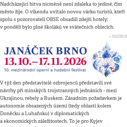
Nadcházející bitva nicméně není zdaleka to jediné, čím
město žije. O víkendu uvítalo novou várku turistů, kteří
spolu s pozorovateli OBSE obsadili zdejší hotely;
v pondělí bylo plné školáků ve svátečních oblecích.
↓ INZERCE
V týž den představitelé ozbrojenců představili své
návrhy při minských trojstranných jednáních - mezi
Ukrajinou, rebely a Ruskem. Zásadním požadavkem je
autonomie obsazených území (tedy oblastí kolem
Doněcku a Luhaňsku) v diplomatických
a ekonomických záležitostech. To je pro Kyjev