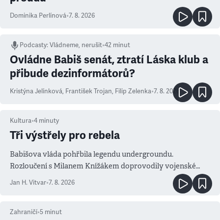
Dominika Perlínová
•
7. 8. 2026
Podcasty
:
Vládneme, nerušit
•
42 minut
Ovládne Babiš senát, ztratí Láska klub a
přibude dezinformátorů?
Kristýna Jelínková
,
František Trojan
,
Filip Zelenka
•
7. 8. 2026
Kultura
•
4
minuty
Tři výstřely pro rebela
Babišova vláda pohřbila legendu undergroundu.
Rozloučení s Milanem Knížákem doprovodily vojenské
salvy i kritika pokrokářů
Jan H. Vitvar
•
7. 8. 2026
Zahraničí
•
5
minut