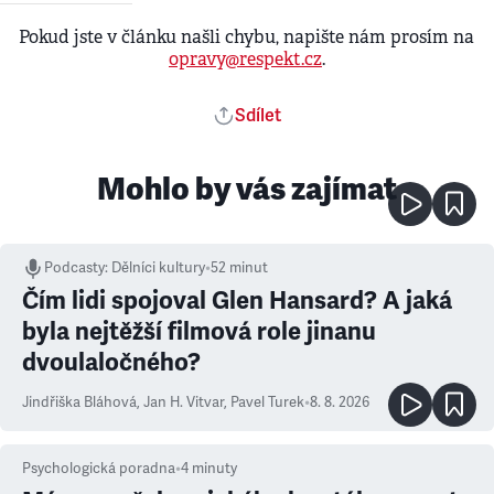
Pokud jste v článku našli chybu, napište nám prosím na
opravy@respekt.cz
.
Sdílet
Mohlo by vás zajímat
Podcasty
:
Dělníci kultury
•
52 minut
Čím lidi spojoval Glen Hansard? A jaká
byla nejtěžší filmová role jinanu
dvoulaločného?
Jindřiška Bláhová
,
Jan H. Vitvar
,
Pavel Turek
•
8. 8. 2026
Psychologická poradna
•
4
minuty