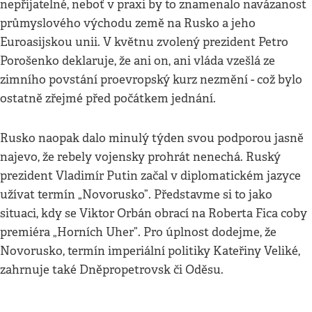
nepřijatelné, neboť v praxi by to znamenalo navázanost
průmyslového východu země na Rusko a jeho
Euroasijskou unii. V květnu zvolený prezident Petro
Porošenko deklaruje, že ani on, ani vláda vzešlá ze
zimního povstání proevropský kurz nezmění - což bylo
ostatně zřejmé před počátkem jednání.
Rusko naopak dalo minulý týden svou podporou jasně
najevo, že rebely vojensky prohrát nenechá. Ruský
prezident Vladimír Putin začal v diplomatickém jazyce
užívat termín „Novorusko”. Představme si to jako
situaci, kdy se Viktor Orbán obrací na Roberta Fica coby
premiéra „Horních Uher”. Pro úplnost dodejme, že
Novorusko, termín imperiální politiky Kateřiny Veliké,
zahrnuje také Dněpropetrovsk či Oděsu.