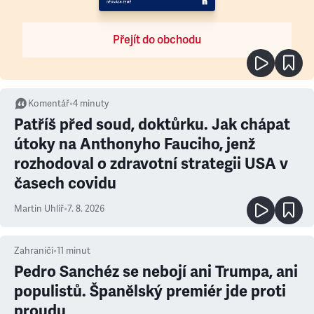
Přejít do obchodu
Komentář
•
4
minuty
Patříš před soud, doktůrku. Jak chápat
útoky na Anthonyho Fauciho, jenž
rozhodoval o zdravotní strategii USA v
časech covidu
Martin Uhlíř
•
7. 8. 2026
Zahraničí
•
11
minut
Pedro Sanchéz se nebojí ani Trumpa, ani
populistů. Španělský premiér jde proti
proudu