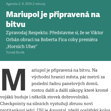
Agenda
•
2. 9. 2014
•
2
minuty
Mariupol je připravená na
bitvu
Zpravodaj Respektu: Představme si, že se Viktor
Orbán obrací na Roberta Fica coby premiéra
„Horních Uher”
Tomáš Brolík
M
ariupol je připravená na bitvu. Na
východní hranici města, pár metrů za
poslední řadou panelových domů,
rostou další a další zákopy, které kromě
vojáků buduje i několik stovek dobrovolníků.
Checkpointy na silnicích vyztužují zbrusu noví
protitankoví ježci. Ulil je Azovstal, zdejší ocelářský kolos