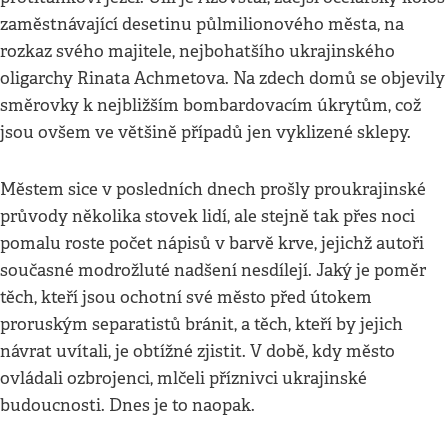
zaměstnávající desetinu půlmilionového města, na
rozkaz svého majitele, nejbohatšího ukrajinského
oligarchy Rinata Achmetova. Na zdech domů se objevily
směrovky k nejbližším bombardovacím úkrytům, což
jsou ovšem ve většině případů jen vyklizené sklepy.
Městem sice v posledních dnech prošly proukrajinské
průvody několika stovek lidí, ale stejně tak přes noci
pomalu roste počet nápisů v barvě krve, jejichž autoři
současné modrožluté nadšení nesdílejí. Jaký je poměr
těch, kteří jsou ochotní své město před útokem
proruským separatistů bránit, a těch, kteří by jejich
návrat uvítali, je obtížné zjistit. V době, kdy město
ovládali ozbrojenci, mlčeli příznivci ukrajinské
budoucnosti. Dnes je to naopak.