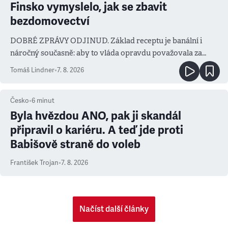
Finsko vymyslelo, jak se zbavit
bezdomovectví
DOBRÉ ZPRÁVY ODJINUD. Základ receptu je banální i
náročný současně: aby to vláda opravdu považovala za
prioritu
Tomáš Lindner
•
7. 8. 2026
Česko
•
6
minut
Byla hvězdou ANO, pak ji skandál
připravil o kariéru. A teď jde proti
Babišově straně do voleb
František Trojan
•
7. 8. 2026
Načíst další články