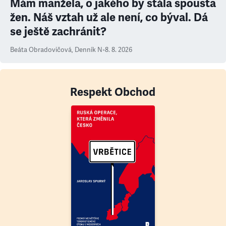
Mám manžela, o jakého by stála spousta
žen. Náš vztah už ale není, co býval. Dá
se ještě zachránit?
Beáta Obradovičová
,
Denník N
•
8. 8. 2026
Respekt Obchod