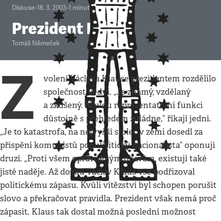
Diskuse
•
18. 3. 2003
•
1
minuta
Prezident Klaus
Tomáš Němeček
Z
volení Václava Klause prezidentem rozdělilo
společnost vedví. „Je známý, vzdělaný
a zkušený. Novou reprezentativní funkci
důstojně s přehledem zvládne,“ říkají jedni.
„Je to katastrofa, na nejvyšší stolec v zemi dosedl za
přispění komunistů populisitický nacionalista“ oponují
druzí. „Proti všem oprávněným obavám, existují také
jisté naděje. Až dosud Václav Klaus vše podřizoval
politickému zápasu. Kvůli vítězství byl schopen porušit
slovo a překračovat pravidla. Prezident však nemá proč
zápasit. Klaus tak dostal možná poslední možnost