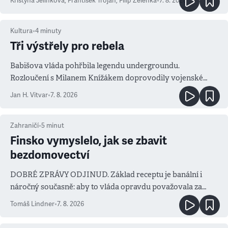
Kristýna Jelínková
,
František Trojan
,
Filip Zelenka
•
7. 8. 2026
Kultura
•
4
minuty
Tři výstřely pro rebela
Babišova vláda pohřbila legendu undergroundu.
Rozloučení s Milanem Knížákem doprovodily vojenské
salvy i kritika pokrokářů
Jan H. Vitvar
•
7. 8. 2026
Zahraničí
•
5
minut
Finsko vymyslelo, jak se zbavit
bezdomovectví
DOBRÉ ZPRÁVY ODJINUD. Základ receptu je banální i
náročný současně: aby to vláda opravdu považovala za
prioritu
Tomáš Lindner
•
7. 8. 2026