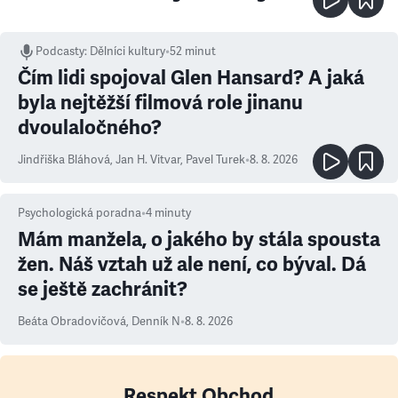
Podcasty
:
Dělníci kultury
•
52 minut
Čím lidi spojoval Glen Hansard? A jaká
byla nejtěžší filmová role jinanu
dvoulaločného?
Jindřiška Bláhová
,
Jan H. Vitvar
,
Pavel Turek
•
8. 8. 2026
Psychologická poradna
•
4
minuty
Mám manžela, o jakého by stála spousta
žen. Náš vztah už ale není, co býval. Dá
se ještě zachránit?
Beáta Obradovičová
,
Denník N
•
8. 8. 2026
Respekt Obchod