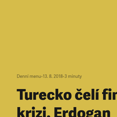
Denní menu
•
13. 8. 2018
•
3
minuty
Turecko čelí f
krizi. Erdogan