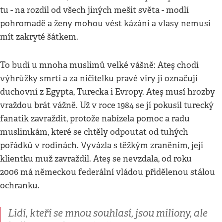
tu - na rozdíl od všech jiných mešit světa - modlí
pohromadě a ženy mohou vést kázání a vlasy nemusí
mít zakryté šátkem.
To budí u mnoha muslimů velké vášně: Ateş chodí
výhrůžky smrtí a za ničitelku pravé víry ji označují
duchovní z Egypta, Turecka i Evropy. Ateş musí hrozby
vraždou brát vážně. Už v roce 1984 se jí pokusil turecký
fanatik zavraždit, protože nabízela pomoc a radu
muslimkám, které se chtěly odpoutat od tuhých
pořádků v rodinách. Vyvázla s těžkým zraněním, její
klientku muž zavraždil. Ateş se nevzdala, od roku
2006 má německou federální vládou přidělenou stálou
ochranku.
Lidí, kteří se mnou souhlasí, jsou miliony, ale