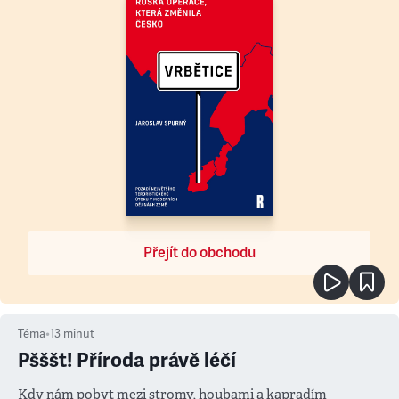
Přejít do obchodu
Téma
•
13
minut
Pšššt! Příroda právě léčí
Kdy nám pobyt mezi stromy, houbami a kapradím