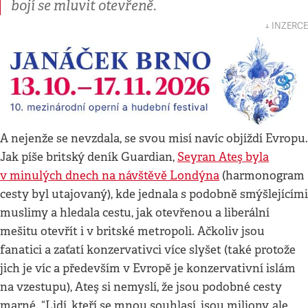
bojí se mluvit otevřeně.
↓ INZERCE
A nejenže se nevzdala, se svou misí navíc objíždí Evropu.
Jak píše britský deník Guardian,
Seyran Ateş byla
v minulých dnech na návštěvě Londýna
(harmonogram
cesty byl utajovaný), kde jednala s podobně smýšlejícími
muslimy a hledala cestu, jak otevřenou a liberální
mešitu otevřít i v britské metropoli. Ačkoliv jsou
fanatici a zaťatí konzervativci více slyšet (také protože
jich je víc a především v Evropě je konzervativní islám
na vzestupu), Ateş si nemyslí, že jsou podobné cesty
marné. “Lidí, kteří se mnou souhlasí, jsou miliony, ale