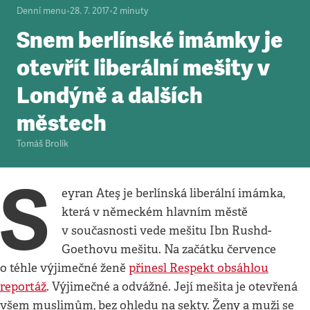
Denní menu
•
28. 7. 2017
•
2
minuty
Snem berlínské imámky je
otevřít liberální mešity v
Londýně a dalších
městech
Tomáš Brolík
S
eyran Ateş je berlínská liberální imámka,
která v německém hlavním městě
v současnosti vede mešitu Ibn Rushd-
Goethovu mešitu. Na začátku července
o téhle výjimečné ženě
přinesl Respekt obsáhlou
reportáž
. Výjimečné a odvážné. Její mešita je otevřená
všem muslimům, bez ohledu na sekty. Ženy a muži se