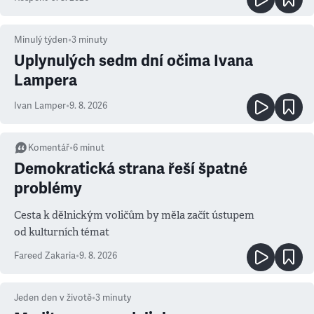
Minulý týden
•
3
minuty
Uplynulých sedm dní očima Ivana
Lampera
Ivan Lamper
•
9. 8. 2026
Komentář
•
6
minut
Demokratická strana řeší špatné
problémy
Cesta k dělnickým voličům by měla začít ústupem
od kulturních témat
Fareed Zakaria
•
9. 8. 2026
Jeden den v životě
•
3
minuty