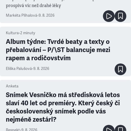
prospívá víc než drahé léky
Markéta Plíhalová
•
9. 8. 2026
Kultura
•
2
minuty
Album týdne: Tvrdé beaty a texty o
přebalování – P/\ST balancuje mezi
rapem a rodičovstvím
Eliška Palušová
•
9. 8. 2026
Anketa
Snímek Vesničko má středisková letos
slaví 40 let od premiéry. Který český či
československý snímek podle vás
nejméně zestárl?
Respekt
•
9. 8. 2026