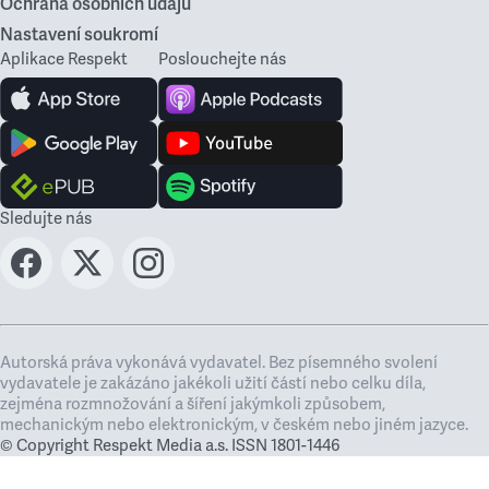
Ochrana osobních údajů
Nastavení soukromí
Aplikace Respekt
Poslouchejte nás
Sledujte nás
Autorská práva vykonává vydavatel. Bez písemného svolení
vydavatele je zakázáno jakékoli užití částí nebo celku díla,
zejména rozmnožování a šíření jakýmkoli způsobem,
mechanickým nebo elektronickým, v českém nebo jiném jazyce.
© Copyright Respekt Media a.s. ISSN 1801-1446