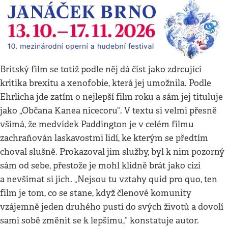
Britský film se totiž podle něj dá číst jako zdrcující
kritika brexitu a xenofobie, která jej umožnila. Podle
Ehrlicha jde zatím o nejlepší film roku a sám jej tituluje
jako „Občana Kanea nicecoru“. V textu si velmi přesně
všímá, že medvídek Paddington je v celém filmu
zachraňován laskavostmi lidí, ke kterým se předtím
choval slušně. Prokazoval jim služby, byl k nim pozorný
sám od sebe, přestože je mohl klidně brát jako cizí
a nevšímat si jich. „Nejsou tu vztahy quid pro quo, ten
film je tom, co se stane, když členové komunity
vzájemně jeden druhého pustí do svých životů a dovolí
sami sobě změnit se k lepšímu,“ konstatuje autor.