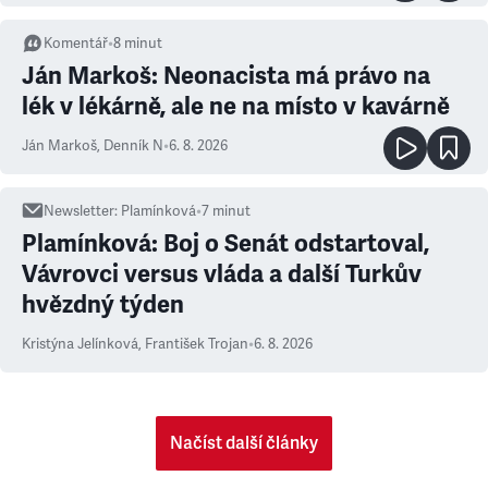
Komentář
•
8
minut
Ján Markoš: Neonacista má právo na
lék v lékárně, ale ne na místo v kavárně
Ján Markoš
,
Denník N
•
6. 8. 2026
Newsletter
:
Plamínková
•
7
minut
Plamínková: Boj o Senát odstartoval,
Vávrovci versus vláda a další Turkův
hvězdný týden
Kristýna Jelínková
,
František Trojan
•
6. 8. 2026
Načíst další články