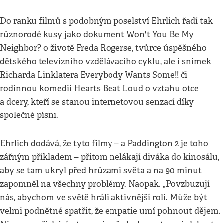
Do ranku filmů s podobným poselství Ehrlich řadí tak
různorodé kusy jako dokument Won't You Be My
Neighbor? o životě Freda Rogerse, tvůrce úspěšného
dětského televizního vzdělávacího cyklu, ale i snímek
Richarda Linklatera Everybody Wants Some!! či
rodinnou komedii Hearts Beat Loud o vztahu otce
a dcery, kteří se stanou internetovou senzací díky
společné písni.
Ehrlich dodává, že tyto filmy – a Paddington 2 je toho
zářným příkladem – přitom nelákají diváka do kinosálu,
aby se tam ukryl před hrůzami světa a na 90 minut
zapomněl na všechny problémy. Naopak. „Povzbuzují
nás, abychom ve světě hráli aktivnější roli. Může být
velmi podnětné spatřit, že empatie umí pohnout dějem.