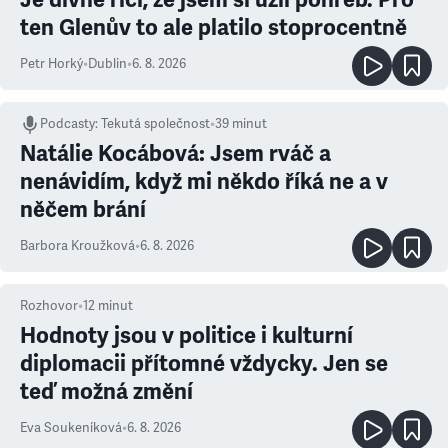
ten Glenův to ale platilo stoprocentně
Petr Horký
•
Dublin
•
6. 8. 2026
Podcasty
:
Tekutá společnost
•
39 minut
Natálie Kocábová: Jsem rváč a
nenávidím, když mi někdo říká ne a v
něčem brání
Barbora Kroužková
•
6. 8. 2026
Rozhovor
•
12
minut
Hodnoty jsou v politice i kulturní
diplomacii přítomné vždycky. Jen se
teď možná změní
Eva Soukeníková
•
6. 8. 2026