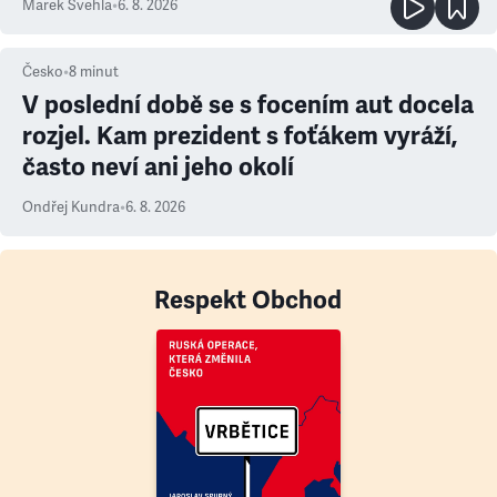
Marek Švehla
•
6. 8. 2026
Česko
•
8
minut
V poslední době se s focením aut docela
rozjel. Kam prezident s foťákem vyráží,
často neví ani jeho okolí
Ondřej Kundra
•
6. 8. 2026
Respekt Obchod