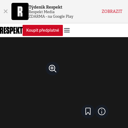
Týdeník Respekt
×
ZOBRAZIT
Respekt Media
ZDARMA - na Google Play
Koupit předplatné