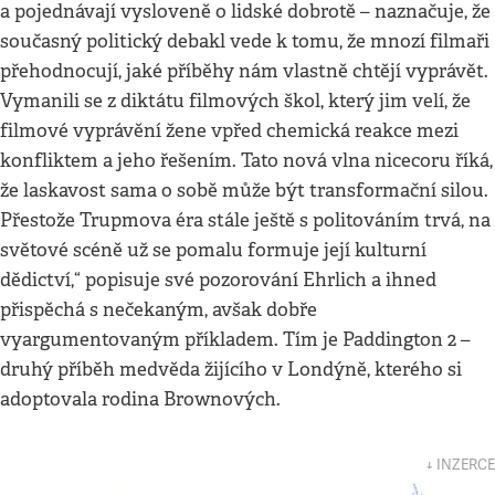
a pojednávají vysloveně o lidské dobrotě – naznačuje, že
současný politický debakl vede k tomu, že mnozí filmaři
přehodnocují, jaké příběhy nám vlastně chtějí vyprávět.
Vymanili se z diktátu filmových škol, který jim velí, že
filmové vyprávění žene vpřed chemická reakce mezi
konfliktem a jeho řešením. Tato nová vlna nicecoru říká,
že laskavost sama o sobě může být transformační silou.
Přestože Trupmova éra stále ještě s politováním trvá, na
světové scéně už se pomalu formuje její kulturní
dědictví,“ popisuje své pozorování Ehrlich a ihned
přispěchá s nečekaným, avšak dobře
vyargumentovaným příkladem. Tím je Paddington 2 –
druhý příběh medvěda žijícího v Londýně, kterého si
adoptovala rodina Brownových.
↓ INZERCE