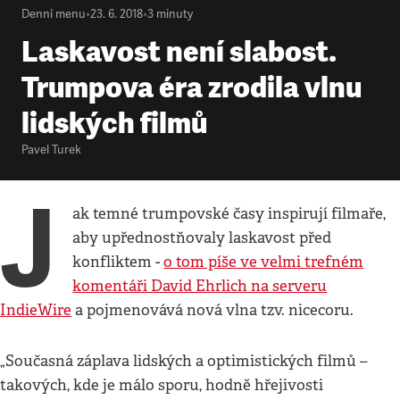
Denní menu
•
23. 6. 2018
•
3
minuty
Laskavost není slabost.
Trumpova éra zrodila vlnu
lidských filmů
Pavel Turek
J
ak temné trumpovské časy inspirují filmaře,
aby upřednostňovaly laskavost před
konfliktem -
o tom píše ve velmi trefném
komentáři David Ehrlich na serveru
IndieWire
a pojmenovává nová vlna tzv. nicecoru.
„Současná záplava lidských a optimistických filmů –
takových, kde je málo sporu, hodně hřejivosti