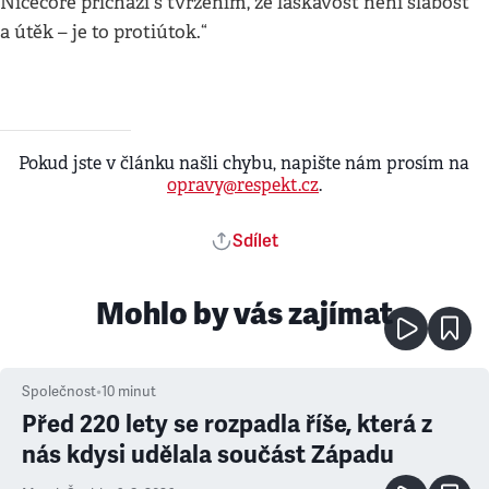
Nicecore přichází s tvrzením, že laskavost není slabost
a útěk – je to protiútok.“
Pokud jste v článku našli chybu, napište nám prosím na
opravy@respekt.cz
.
Sdílet
Mohlo by vás zajímat
Společnost
•
10
minut
Před 220 lety se rozpadla říše, která z
nás kdysi udělala součást Západu