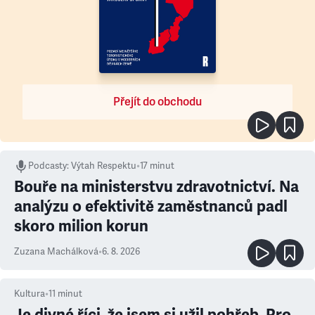
Přejít do obchodu
Podcasty
:
Výtah Respektu
•
17 minut
Bouře na ministerstvu zdravotnictví. Na
analýzu o efektivitě zaměstnanců padl
skoro milion korun
Zuzana Machálková
•
6. 8. 2026
Kultura
•
11
minut
Je divné říci, že jsem si užil pohřeb. Pro