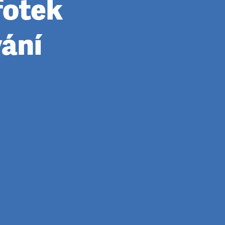
fotek
vání