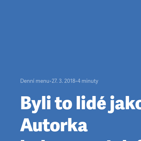
Denní menu
•
27. 3. 2018
•
4
minuty
Byli to lidé jak
Autorka