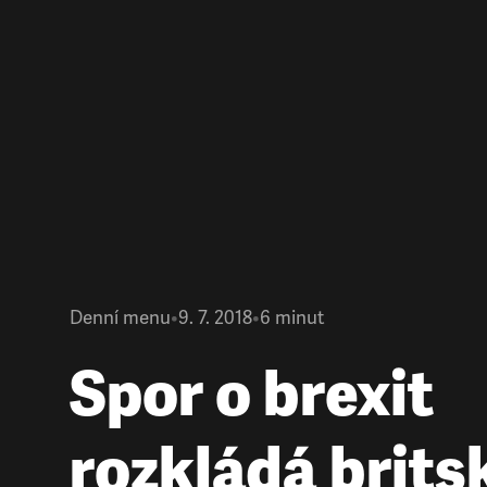
Denní menu
•
9. 7. 2018
•
6
minut
Spor o brexit
rozkládá brits