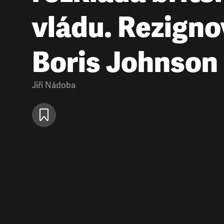
vládu. Rezignov
Boris Johnson
Jiří Nádoba