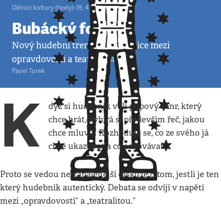
Dělníci kultury (texty)
•
19. 4. 2012
•
2
minuty
Bubácký folk
Nový hudební trend stírá hranice mezi
opravdovostí a teatralitou
Pavel Turek
K
dyž si hudebník volí popový žánr, který
chce hrát, vybírá si především řeč, jakou
chce mluvit. Rozhoduje se, co ze svého já
chce ukazovat a co schovávat.
Proto se vedou nejzapálenější diskuze o tom, jestli je ten
který hudebník autentický. Debata se odvíjí v napětí
mezi „opravdovostí“ a „teatralitou.“