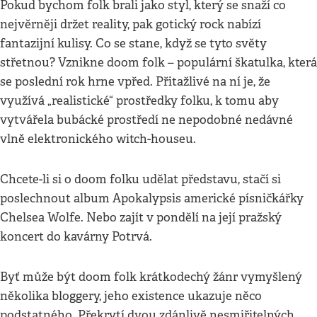
Pokud bychom folk brali jako styl, který se snaží co
nejvěrněji držet reality, pak gotický rock nabízí
fantazijní kulisy. Co se stane, když se tyto světy
střetnou? Vznikne doom folk – populární škatulka, která
se poslední rok hrne vpřed. Přitažlivé na ní je, že
využívá „realistické“ prostředky folku, k tomu aby
vytvářela bubácké prostředí ne nepodobné nedávné
vlně elektronického witch-houseu.
Chcete-li si o doom folku udělat představu, stačí si
poslechnout album Apokalypsis americké písničkářky
Chelsea Wolfe. Nebo zajít v pondělí na její pražský
koncert do kavárny Potrvá.
Byť může být doom folk krátkodechý žánr vymyšlený
několika bloggery, jeho existence ukazuje něco
podstatného. Překrytí dvou zdánlivě nesmiřitelných