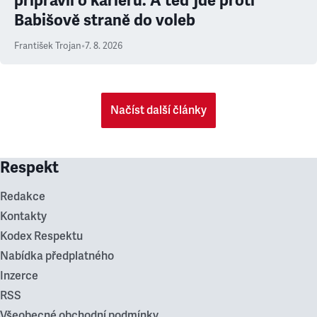
připravil o kariéru. A teď jde proti
Babišově straně do voleb
František Trojan
•
7. 8. 2026
Načíst další články
Respekt
Redakce
Kontakty
Kodex Respektu
Nabídka předplatného
Inzerce
RSS
Všeobecné obchodní podmínky