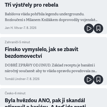
Tři výstřely pro rebela
Babišova vláda pohřbila legendu undergroundu.
Rozloučení s Milanem Knížákem doprovodily vojenské
salvy i kritika pokrokářů
Jan H. Vitvar
•
7. 8. 2026
Zahraničí
•
5
minut
Finsko vymyslelo, jak se zbavit
bezdomovectví
DOBRÉ ZPRÁVY ODJINUD. Základ receptu je banální i
náročný současně: aby to vláda opravdu považovala za
prioritu
Tomáš Lindner
•
7. 8. 2026
Česko
•
6
minut
Byla hvězdou ANO, pak ji skandál