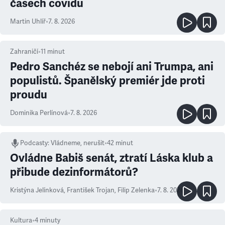
časech covidu
Martin Uhlíř
•
7. 8. 2026
Zahraničí
•
11
minut
Pedro Sanchéz se nebojí ani Trumpa, ani
populistů. Španělský premiér jde proti
proudu
Dominika Perlínová
•
7. 8. 2026
Podcasty
:
Vládneme, nerušit
•
42 minut
Ovládne Babiš senát, ztratí Láska klub a
přibude dezinformátorů?
Kristýna Jelínková
,
František Trojan
,
Filip Zelenka
•
7. 8. 2026
Kultura
•
4
minuty