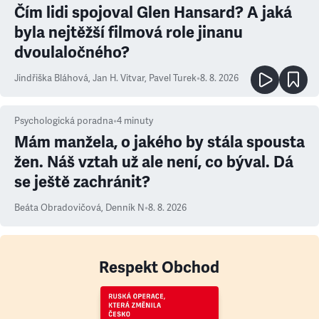
Čím lidi spojoval Glen Hansard? A jaká
byla nejtěžší filmová role jinanu
dvoulaločného?
Jindřiška Bláhová
,
Jan H. Vitvar
,
Pavel Turek
•
8. 8. 2026
Psychologická poradna
•
4
minuty
Mám manžela, o jakého by stála spousta
žen. Náš vztah už ale není, co býval. Dá
se ještě zachránit?
Beáta Obradovičová
,
Denník N
•
8. 8. 2026
Respekt Obchod