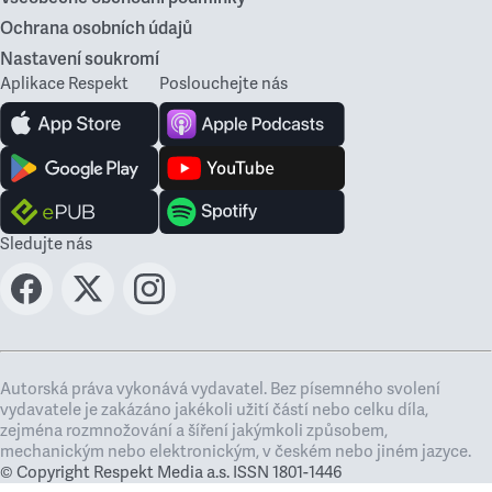
Ochrana osobních údajů
Nastavení soukromí
Aplikace Respekt
Poslouchejte nás
Sledujte nás
Autorská práva vykonává vydavatel. Bez písemného svolení
vydavatele je zakázáno jakékoli užití částí nebo celku díla,
zejména rozmnožování a šíření jakýmkoli způsobem,
mechanickým nebo elektronickým, v českém nebo jiném jazyce.
© Copyright Respekt Media a.s. ISSN 1801-1446