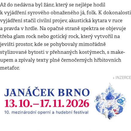
Až do nedávna byl žánr, který se nejlépe hodil
k vyjádření syrového obnaženého já, folk. K dokonalosti
vyjádření stačil civilní projev, akustická kytara v ruce
a pravda v hrdle. Na opačné straně spektra se objevuje
třeba glam rock nebo gotický rock, který vytvořil na
jevišti prostor, kde se pohybovaly mimořádně
stylizované bytosti v přehnaných kostýmech, s make-
upem a zpívaly texty plné černočerných hřbitovních
metafor.
↓ INZERCE