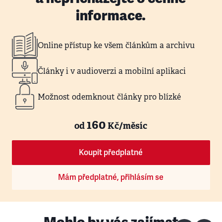
informace.
Online přístup ke všem článkům a archivu
Články i v audioverzi a mobilní aplikaci
Možnost odemknout články pro blízké
160
od
Kč/měsíc
Koupit předplatné
Mám předplatné, přihlásím se