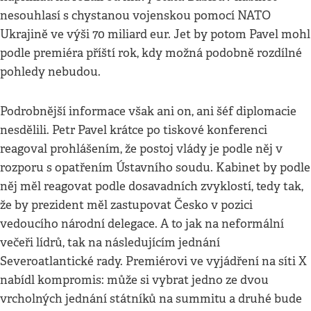
nesouhlasí s chystanou vojenskou pomocí NATO
Ukrajině ve výši 70 miliard eur. Jet by potom Pavel mohl
podle premiéra příští rok, kdy možná podobně rozdílné
pohledy nebudou.
Podrobnější informace však ani on, ani šéf diplomacie
nesdělili. Petr Pavel krátce po tiskové konferenci
reagoval prohlášením, že postoj vlády je podle něj v
rozporu s opatřením Ústavního soudu. Kabinet by podle
něj měl reagovat podle dosavadních zvyklostí, tedy tak,
že by prezident měl zastupovat Česko v pozici
vedoucího národní delegace. A to jak na neformální
večeři lídrů, tak na následujícím jednání
Severoatlantické rady. Premiérovi ve vyjádření na síti X
nabídl kompromis: může si vybrat jedno ze dvou
vrcholných jednání státníků na summitu a druhé bude