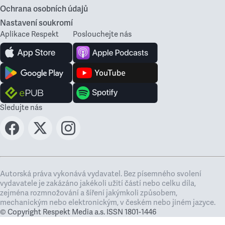
Ochrana osobních údajů
Nastavení soukromí
Aplikace Respekt
Poslouchejte nás
Sledujte nás
Autorská práva vykonává vydavatel. Bez písemného svolení
vydavatele je zakázáno jakékoli užití částí nebo celku díla,
zejména rozmnožování a šíření jakýmkoli způsobem,
mechanickým nebo elektronickým, v českém nebo jiném jazyce.
© Copyright Respekt Media a.s. ISSN 1801-1446