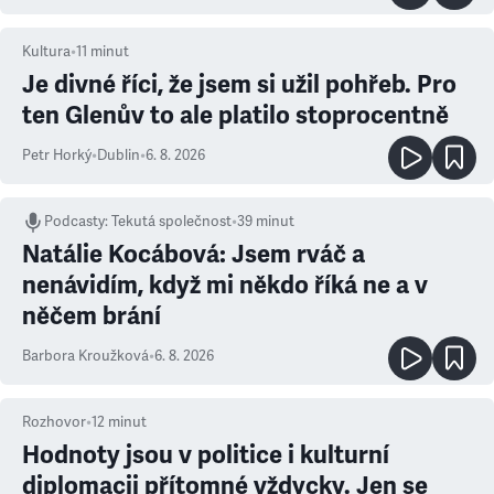
Kultura
•
11
minut
Je divné říci, že jsem si užil pohřeb. Pro
ten Glenův to ale platilo stoprocentně
Petr Horký
•
Dublin
•
6. 8. 2026
Podcasty
:
Tekutá společnost
•
39 minut
Natálie Kocábová: Jsem rváč a
nenávidím, když mi někdo říká ne a v
něčem brání
Barbora Kroužková
•
6. 8. 2026
Rozhovor
•
12
minut
Hodnoty jsou v politice i kulturní
diplomacii přítomné vždycky. Jen se