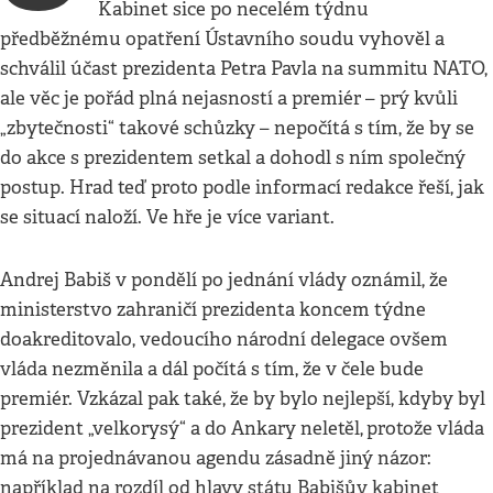
Kabinet sice po necelém týdnu
předběžnému opatření Ústavního soudu vyhověl a
schválil účast prezidenta Petra Pavla na summitu NATO,
ale věc je pořád plná nejasností a premiér – prý kvůli
„zbytečnosti“ takové schůzky – nepočítá s tím, že by se
do akce s prezidentem setkal a dohodl s ním společný
postup. Hrad teď proto podle informací redakce řeší, jak
se situací naloží. Ve hře je více variant.
Andrej Babiš v pondělí po jednání vlády oznámil, že
ministerstvo zahraničí prezidenta koncem týdne
doakreditovalo, vedoucího národní delegace ovšem
vláda nezměnila a dál počítá s tím, že v čele bude
premiér. Vzkázal pak také, že by bylo nejlepší, kdyby byl
prezident „velkorysý“ a do Ankary neletěl,
protože vláda
má na projednávanou agendu zásadně jiný názor:
například na rozdíl od hlavy státu Babišův kabinet