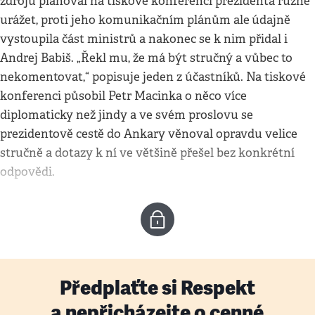
zdrojů plánoval na tiskové konferenci prezidenta různě
urážet, proti jeho komunikačním plánům ale
údajně
vystoupila část ministrů a nakonec se k nim přidal i
Andrej Babiš. „Řekl mu, že má být stručný a vůbec to
nekomentovat,“ popisuje jeden z účastníků. Na tiskové
konferenci působil Petr Macinka o něco více
diplomaticky než jindy a ve svém proslovu se
prezidentově cestě do Ankary věnoval opravdu velice
stručně a dotazy k ní ve většině přešel bez konkrétní
odpovědi.
Předplaťte si Respekt
a nepřicházejte o cenné