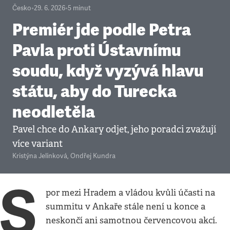
Česko
•
29. 6. 2026
•
5
minut
Premiér jde podle Petra
Pavla proti Ústavnímu
soudu, když vyzývá hlavu
státu, aby do Turecka
neodletěla
Pavel chce do Ankary odjet, jeho poradci zvažují
více variant
Kristýna Jelínková
,
Ondřej Kundra
S
por mezi Hradem a vládou kvůli účasti na
summitu v Ankaře stále není u konce a
neskončí ani samotnou červencovou akcí.