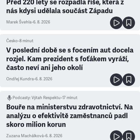
Před 220 lety se rozpadla říše, která z
nás kdysi udělala součást Západu
Marek Švehla
•
6. 8. 2026
Česko
•
8
minut
V poslední době se s focením aut docela
rozjel. Kam prezident s foťákem vyráží,
často neví ani jeho okolí
Ondřej Kundra
•
6. 8. 2026
Podcasty
:
Výtah Respektu
•
17 minut
Bouře na ministerstvu zdravotnictví. Na
analýzu o efektivitě zaměstnanců padl
skoro milion korun
Zuzana Machálková
•
6. 8. 2026