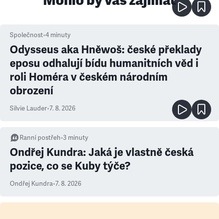
Mohlo by vás zajímat
Společnost
•
4
minuty
Odysseus aka Hněwoš: české překlady
eposu odhalují bídu humanitních věd i
roli Homéra v českém národním
obrození
Silvie Lauder
•
7. 8. 2026
Ranní postřeh
•
3
minuty
Ondřej Kundra: Jaká je vlastně česká
pozice, co se Kuby týče?
Ondřej Kundra
•
7. 8. 2026