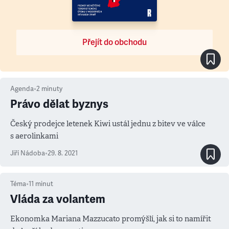
Přejít do obchodu
Agenda
•
2
minuty
Právo dělat byznys
Český prodejce letenek Kiwi ustál jednu z bitev ve válce
s aerolinkami
Jiří Nádoba
•
29. 8. 2021
Téma
•
11
minut
Vláda za volantem
Ekonomka Mariana Mazzucato promýšlí, jak si to namířit