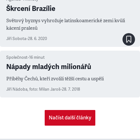
Škrcení Brazílie
Světový byznys vyhrožuje latinskoamerické zemi kvůli
kácení pralesů
Jiří Sobota
•
28. 6. 2020
Společnost
•
16
minut
Nápady mladých milionářů
Příběhy Čechů, kteří zvolili těžší cestu a uspěli
Jiří Nádoba
,
foto: Milan Jaroš
•
28. 7. 2018
Načíst další články