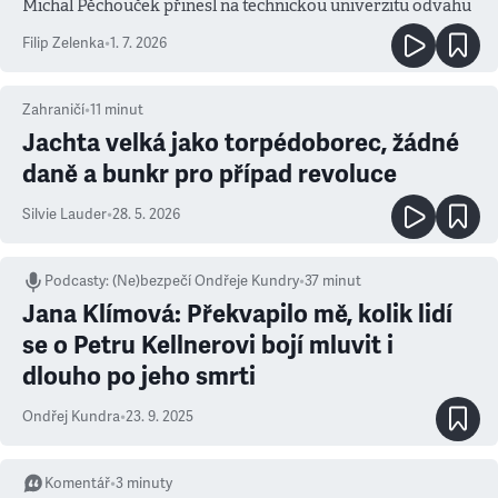
Michal Pěchouček přinesl na technickou univerzitu odvahu
Filip Zelenka
•
1. 7. 2026
Zahraničí
•
11
minut
Jachta velká jako torpédoborec, žádné
daně a bunkr pro případ revoluce
Silvie Lauder
•
28. 5. 2026
Podcasty
:
(Ne)bezpečí Ondřeje Kundry
•
37 minut
Jana Klímová: Překvapilo mě, kolik lidí
se o Petru Kellnerovi bojí mluvit i
dlouho po jeho smrti
Ondřej Kundra
•
23. 9. 2025
Komentář
•
3
minuty