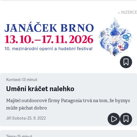
↓ INZERCE
Kontext
•
13
minut
Umění kráčet nalehko
Majitel outdoorové firmy Patagonia trvá na tom, že byznys
může páchat dobro
Jiří Sobota
•
25. 9. 2022
Téma
•
15
minut