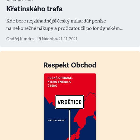
Křetínského trefa
Kde bere nejzáhadnější český miliardář peníze
na nekonečné nákupy a proč zatoužil po londýnském
fotbalovém klubu
Ondřej Kundra
,
Jiří Nádoba
•
21. 11. 2021
Respekt Obchod