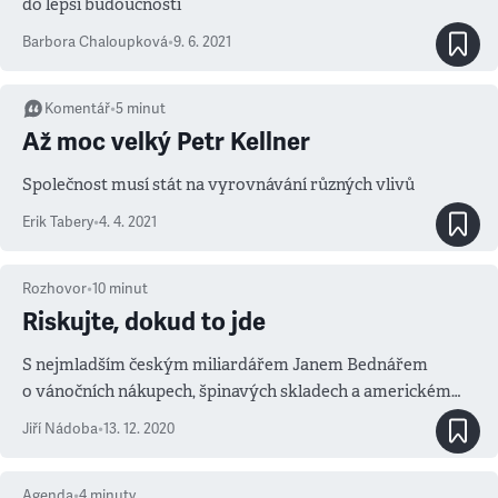
do lepší budoucnosti
Barbora Chaloupková
•
9. 6. 2021
Komentář
•
5
minut
Až moc velký Petr Kellner
Společnost musí stát na vyrovnávání různých vlivů
Erik Tabery
•
4. 4. 2021
Rozhovor
•
10
minut
Riskujte, dokud to jde
S nejmladším českým miliardářem Janem Bednářem
o vánočních nákupech, špinavých skladech a americkém
snu
Jiří Nádoba
•
13. 12. 2020
Agenda
•
4
minuty