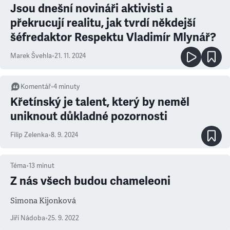
Jsou dnešní novináři aktivisti a
překrucují realitu, jak tvrdí někdejší
šéfredaktor Respektu Vladimír Mlynář?
Marek Švehla
•
21. 11. 2024
Komentář
•
4
minuty
Křetínský je talent, který by neměl
uniknout důkladné pozornosti
Filip Zelenka
•
8. 9. 2024
Téma
•
13
minut
Z nás všech budou chameleoni
Simona Kijonková
Jiří Nádoba
•
25. 9. 2022