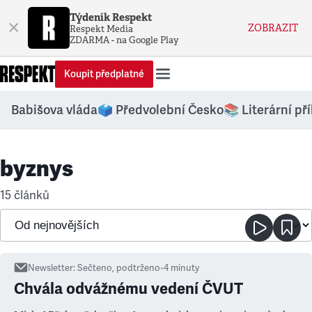
Týdeník Respekt
×
ZOBRAZIT
Respekt Media
ZDARMA - na Google Play
Koupit předplatné
Babišova vláda
🗳️ Předvolební Česko
📚 Literární př
byznys
15 článků
Newsletter
:
Sečteno, podtrženo
•
4
minuty
Chvála odvážnému vedení ČVUT