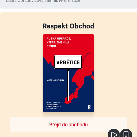
Beáta Obradovičová
,
Denník N
•
8. 8. 2026
Respekt Obchod
Přejít do obchodu