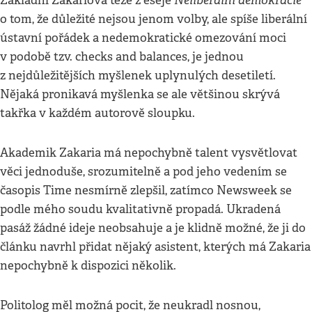
Základní Zakariova teze z eseje
o tom, že důležité nejsou jenom volby, ale spíše liberální
ústavní pořádek a nedemokratické omezování moci
v podobě tzv. checks and balances, je jednou
z nejdůležitějších myšlenek uplynulých desetiletí.
Nějaká pronikavá myšlenka se ale většinou skrývá
takřka v každém autorově sloupku.
Akademik Zakaria má nepochybně talent vysvětlovat
věci jednoduše, srozumitelně a pod jeho vedením se
časopis Time nesmírně zlepšil, zatímco Newsweek se
podle mého soudu kvalitativně propadá. Ukradená
pasáž žádné ideje neobsahuje a je klidně možné, že ji do
článku navrhl přidat nějaký asistent, kterých má Zakaria
nepochybně k dispozici několik.
Politolog měl možná pocit, že neukradl nosnou,