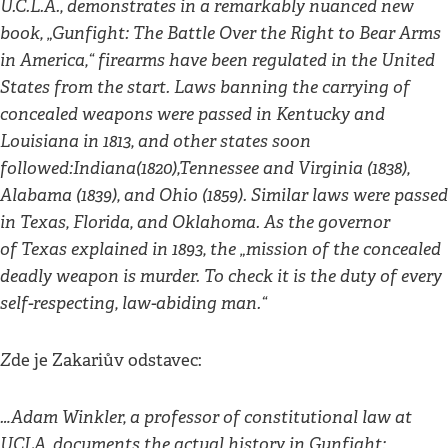
U.C.L.A., demonstrates in a remarkably nuanced new
book, „Gunfight: The Battle Over the Right to Bear Arms
in America,“ firearms have been regulated in the United
States from the start. Laws banning the carrying of
concealed weapons were passed in Kentucky and
Louisiana in 1813, and other states soon
followed:Indiana(1820),Tennessee and Virginia (1838),
Alabama (1839), and Ohio (1859). Similar laws were passed
in Texas, Florida, and Oklahoma. As the governor
of Texas explained in 1893, the „mission of the concealed
deadly weapon is murder. To check it is the duty of every
self-respecting, law-abiding man.“
Z
de je Zakariův odstavec:
…Adam Winkler, a professor of constitutional law at
UCLA, documents the actual history in Gunfight: