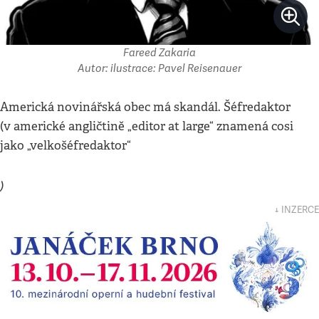
Fareed Zakaria
Autor: ilustrace: Pavel Reisenauer
Americká novinářská obec má skandál. Šéfredaktor
(v americké angličtině „editor at large“ znamená cosi
jako „velkošéfredaktor“
)
↓ INZERCE