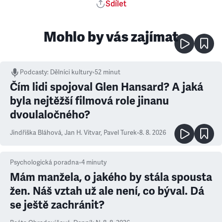
Sdílet
Mohlo by vás zajímat
Podcasty
:
Dělníci kultury
•
52 minut
Čím lidi spojoval Glen Hansard? A jaká
byla nejtěžší filmová role jinanu
dvoulaločného?
Jindřiška Bláhová
,
Jan H. Vitvar
,
Pavel Turek
•
8. 8. 2026
Psychologická poradna
•
4
minuty
Mám manžela, o jakého by stála spousta
žen. Náš vztah už ale není, co býval. Dá
se ještě zachránit?