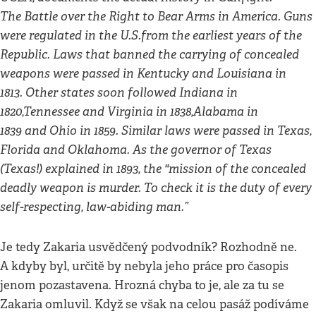
The Battle over the Right to Bear Arms in America. Guns
were regulated in the U.S.from the earliest years of the
Republic. Laws that banned the carrying of concealed
weapons were passed in Kentucky and Louisiana in
1813. Other states soon followed Indiana in
1820,Tennessee and Virginia in 1838,Alabama in
1839 and Ohio in 1859. Similar laws were passed in Texas,
Florida and Oklahoma. As the governor of Texas
(Texas!) explained in 1893, the "mission of the concealed
deadly weapon is murder. To check it is the duty of every
self-respecting, law-abiding man.”
Je tedy Zakaria usvědčený podvodník? Rozhodně ne.
A kdyby byl, určitě by nebyla jeho práce pro časopis
jenom pozastavena. Hrozná chyba to je, ale za tu se
Zakaria omluvil. Když se však na celou pasáž podíváme