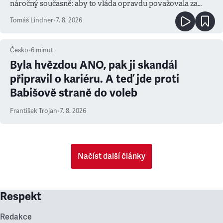
náročný současně: aby to vláda opravdu považovala za
prioritu
Tomáš Lindner
•
7. 8. 2026
Česko
•
6
minut
Byla hvězdou ANO, pak ji skandál
připravil o kariéru. A teď jde proti
Babišově straně do voleb
František Trojan
•
7. 8. 2026
Načíst další články
Respekt
Redakce