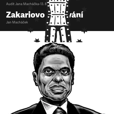
Audit Jana Macháčka
•
13. 8. 2012
•
4
minuty
Zakariovo opisování
Jan Macháček