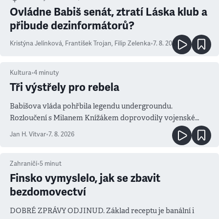
Ovládne Babiš senát, ztratí Láska klub a
přibude dezinformátorů?
Kristýna Jelínková
,
František Trojan
,
Filip Zelenka
•
7. 8. 2026
Kultura
•
4
minuty
Tři výstřely pro rebela
Babišova vláda pohřbila legendu undergroundu.
Rozloučení s Milanem Knížákem doprovodily vojenské
salvy i kritika pokrokářů
Jan H. Vitvar
•
7. 8. 2026
Zahraničí
•
5
minut
Finsko vymyslelo, jak se zbavit
bezdomovectví
DOBRÉ ZPRÁVY ODJINUD. Základ receptu je banální i