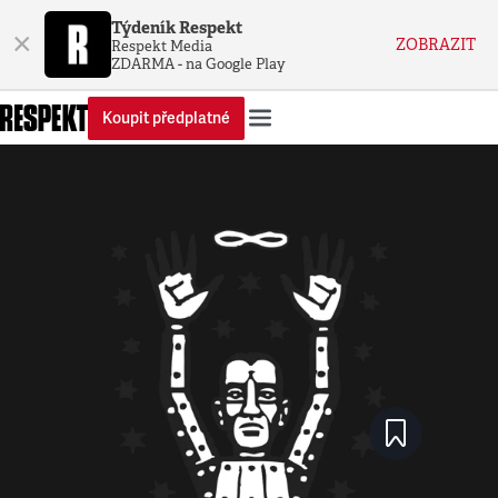
Týdeník Respekt
×
ZOBRAZIT
Respekt Media
ZDARMA - na Google Play
Koupit předplatné