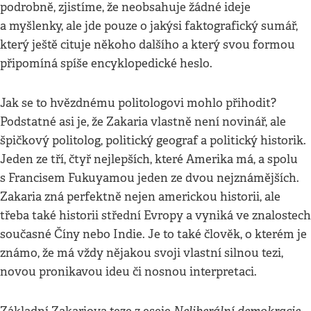
podrobně, zjistíme, že neobsahuje žádné ideje
a myšlenky, ale jde pouze o jakýsi faktografický sumář,
který ještě cituje někoho dalšího a který svou formou
připomíná spíše encyklopedické heslo.
Jak se to hvězdnému politologovi mohlo přihodit?
Podstatné asi je, že Zakaria vlastně není novinář, ale
špičkový politolog, politický geograf a politický historik.
Jeden ze tří, čtyř nejlepších, které Amerika má, a spolu
s Francisem Fukuyamou jeden ze dvou nejznámějších.
Zakaria zná perfektně nejen americkou historii, ale
třeba také historii střední Evropy a vyniká ve znalostech
současné Číny nebo Indie. Je to také člověk, o kterém je
známo, že má vždy nějakou svoji vlastní silnou tezi,
novou pronikavou ideu či nosnou interpretaci.
Neliberální demokracie