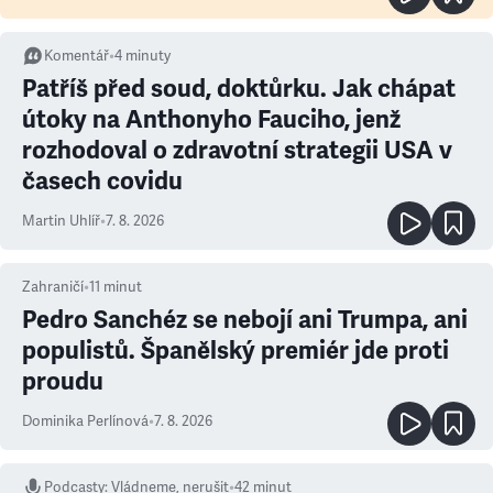
Komentář
•
4
minuty
Patříš před soud, doktůrku. Jak chápat
útoky na Anthonyho Fauciho, jenž
rozhodoval o zdravotní strategii USA v
časech covidu
Martin Uhlíř
•
7. 8. 2026
Zahraničí
•
11
minut
Pedro Sanchéz se nebojí ani Trumpa, ani
populistů. Španělský premiér jde proti
proudu
Dominika Perlínová
•
7. 8. 2026
Podcasty
:
Vládneme, nerušit
•
42 minut