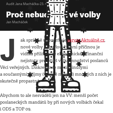
Audit Jana Macháčka
•
23. 4. 2012
•
3
minuty
Proč nebudou nové volby
Jan Macháček
J
ak správně upozorňuje
server Aktuálně.cz
,
nové volby nebudou. Hlavní příčinou je
vidina příliš velké ekonomické a finanční
nejistoty pro příliš velké množství poslanců
Věcí veřejných. Diskrepance mezi minulými
a současnými příjmy (včetně náhrad) mnohých z nich je
skutečně propastná.
Abychom to ale nesváděli jen na VV: menší počet
poslaneckých mandátů by při nových volbách čekal
i ODS a TOP 09.