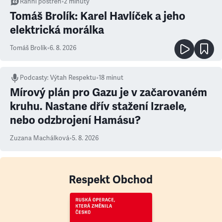
Ranní postřeh
•
2
minuty
Tomáš Brolík: Karel Havlíček a jeho
elektrická morálka
Tomáš Brolík
•
6. 8. 2026
Podcasty
:
Výtah Respektu
•
18 minut
Mírový plán pro Gazu je v začarovaném
kruhu. Nastane dřív stažení Izraele,
nebo odzbrojení Hamásu?
Zuzana Machálková
•
5. 8. 2026
Respekt Obchod