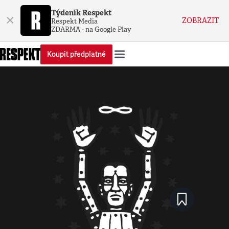
Týdeník Respekt
×
ZOBRAZIT
Respekt Media
ZDARMA - na Google Play
Koupit předplatné