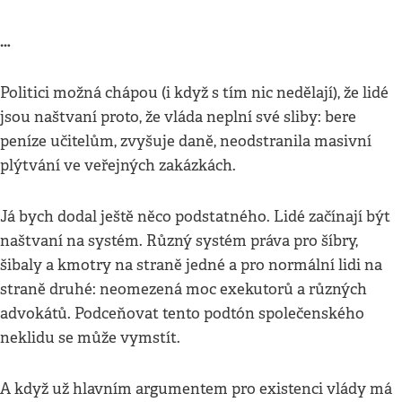
…
Politici možná chápou (i když s tím nic nedělají), že lidé
jsou naštvaní proto, že vláda neplní své sliby: bere
peníze učitelům, zvyšuje daně, neodstranila masivní
plýtvání ve veřejných zakázkách.
Já bych dodal ještě něco podstatného. Lidé začínají být
naštvaní na systém. Různý systém práva pro šíbry,
šibaly a kmotry na straně jedné a pro normální lidi na
straně druhé: neomezená moc exekutorů a různých
advokátů. Podceňovat tento podtón společenského
neklidu se může vymstít.
A když už hlavním argumentem pro existenci vlády má