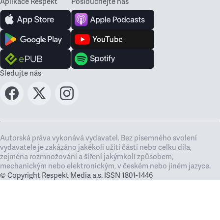
Aplikace Respekt
Poslouchejte nás
Sledujte nás
Autorská práva vykonává vydavatel. Bez písemného svolení
vydavatele je zakázáno jakékoli užití částí nebo celku díla,
zejména rozmnožování a šíření jakýmkoli způsobem,
mechanickým nebo elektronickým, v českém nebo jiném jazyce.
© Copyright Respekt Media a.s. ISSN 1801-1446