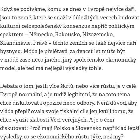
Když se podíváme, komu se dnes v Evropě nejvíce daří,
jsou to země, které se snaží v důležitých věcech budovat
kulturní celospolečenský konsenzus napříč politickým
spektrem – Německo, Rakousko, Nizozemsko,
Skandinávie. Právě v těchto zemích se také nejvíce daří
byznysu. Móda je přelétavá, za dvacet let může být
v módě zase něco jiného, jiný společensko-ekonomický
model, ale teď má nejlepší výsledky tohle.
Debata o tom, jestli více škrtů, nebo více růstu, je v celé
Evropě normální, a je tudíž legitimní, že na toto téma
chce diskutovat i opozice nebo odbory. Není důvod, aby
vláda přeplňovala svoje fiskální cíle jen kvůli tomu, že
chce využít slabosti Věcí veřejných. A je o čem
diskutovat: Proč mají Polsko a Slovensko například lepší
výsledky, co se ekonomického růstu týče, než my?