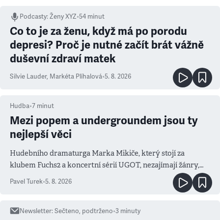
Podcasty
:
Ženy XYZ
•
54 minut
Co to je za ženu, když má po porodu
depresi? Proč je nutné začít brát vážně
duševní zdraví matek
Silvie Lauder
,
Markéta Plíhalová
•
5. 8. 2026
Hudba
•
7
minut
Mezi popem a undergroundem jsou ty
nejlepší věci
Hudebního dramaturga Marka Mikiče, který stojí za
klubem Fuchs2 a koncertní sérií UGOT, nezajímají žánry,
ale atmosféra
Pavel Turek
•
5. 8. 2026
Newsletter
:
Sečteno, podtrženo
•
3
minuty