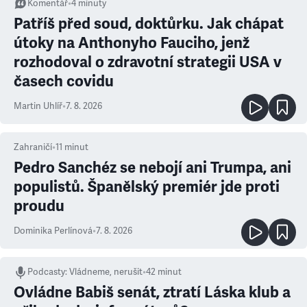
Komentář
•
4
minuty
Patříš před soud, doktůrku. Jak chápat
útoky na Anthonyho Fauciho, jenž
rozhodoval o zdravotní strategii USA v
časech covidu
Martin Uhlíř
•
7. 8. 2026
Zahraničí
•
11
minut
Pedro Sanchéz se nebojí ani Trumpa, ani
populistů. Španělský premiér jde proti
proudu
Dominika Perlínová
•
7. 8. 2026
Podcasty
:
Vládneme, nerušit
•
42 minut
Ovládne Babiš senát, ztratí Láska klub a