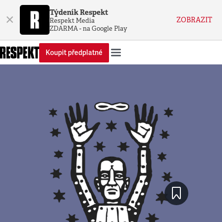
Týdeník Respekt
×
ZOBRAZIT
Respekt Media
ZDARMA - na Google Play
Koupit předplatné