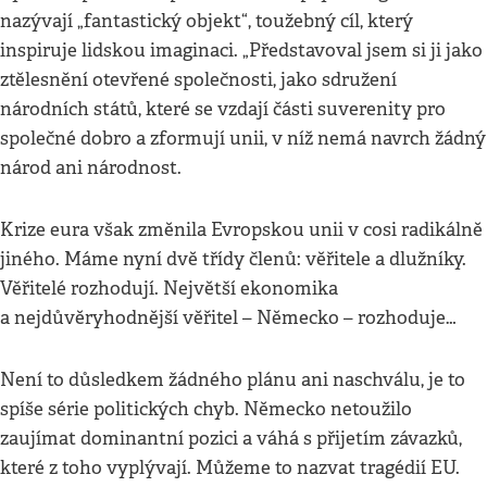
nazývají „fantastický objekt“, toužebný cíl, který
inspiruje lidskou imaginaci. „Představoval jsem si ji jako
ztělesnění otevřené společnosti, jako sdružení
národních států, které se vzdají části suverenity pro
společné dobro a zformují unii, v níž nemá navrch žádný
národ ani národnost.
Krize eura však změnila Evropskou unii v cosi radikálně
jiného. Máme nyní dvě třídy členů: věřitele a dlužníky.
Věřitelé rozhodují. Největší ekonomika
a nejdůvěryhodnější věřitel – Německo – rozhoduje…
Není to důsledkem žádného plánu ani naschválu, je to
spíše série politických chyb. Německo netoužilo
zaujímat dominantní pozici a váhá s přijetím závazků,
které z toho vyplývají. Můžeme to nazvat tragédií EU.