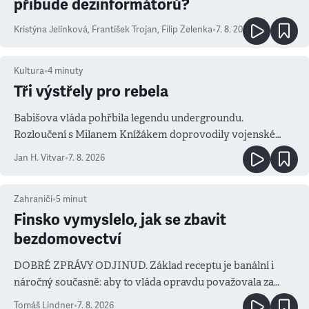
přibude dezinformátorů?
Kristýna Jelínková
,
František Trojan
,
Filip Zelenka
•
7. 8. 2026
Kultura
•
4
minuty
Tři výstřely pro rebela
Babišova vláda pohřbila legendu undergroundu.
Rozloučení s Milanem Knížákem doprovodily vojenské
salvy i kritika pokrokářů
Jan H. Vitvar
•
7. 8. 2026
Zahraničí
•
5
minut
Finsko vymyslelo, jak se zbavit
bezdomovectví
DOBRÉ ZPRÁVY ODJINUD. Základ receptu je banální i
náročný současně: aby to vláda opravdu považovala za
prioritu
Tomáš Lindner
•
7. 8. 2026