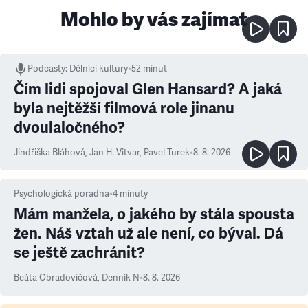
Mohlo by vás zajímat
Podcasty
:
Dělníci kultury
•
52 minut
Čím lidi spojoval Glen Hansard? A jaká
byla nejtěžší filmová role jinanu
dvoulaločného?
Jindřiška Bláhová
,
Jan H. Vitvar
,
Pavel Turek
•
8. 8. 2026
Psychologická poradna
•
4
minuty
Mám manžela, o jakého by stála spousta
žen. Náš vztah už ale není, co býval. Dá
se ještě zachránit?
Beáta Obradovičová
,
Denník N
•
8. 8. 2026