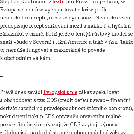
Stephan Kaufmann v
textu
pro PressEurope tvrdí, že
Evropa se nemůže vyexportovat z krize podle
německého receptu, o což se nyní snaží. Německo všem
předepisuje recept snižování mezd a nákladů a hýčkání
zákazníků v cizině. Potíž je, že o tentýž růstový model se
snaží všude v Severní i Jižní Americe a také v Asii. Takže
to nemůže fungovat a maximálně to povede
k obchodním válkám.
…
Právě dnes zavádí
Evropská unie
zákaz spekulovat
a obchodovat s tzv. CDS (credit default swap – finanční
derivát sázející na pravděpodobnost státního bankrotu),
pokud není nákup CDS oprávněn otevřením reálné
pozice. Studie sice ukazují, že CDS zvyšují výnosy
z dluhopisů, na druhé straně mohou podobné zákazy