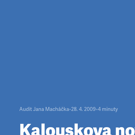
Audit Jana Macháčka
•
28. 4. 2009
•
4
minuty
Kalouskova n