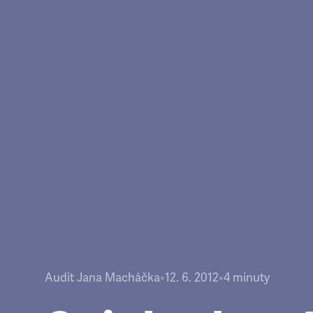
Audit Jana Macháčka
•
12. 6. 2012
•
4
minuty