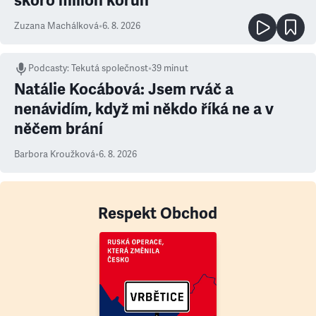
skoro milion korun
Zuzana Machálková
•
6. 8. 2026
Podcasty
:
Tekutá společnost
•
39 minut
Natálie Kocábová: Jsem rváč a
nenávidím, když mi někdo říká ne a v
něčem brání
Barbora Kroužková
•
6. 8. 2026
Respekt Obchod