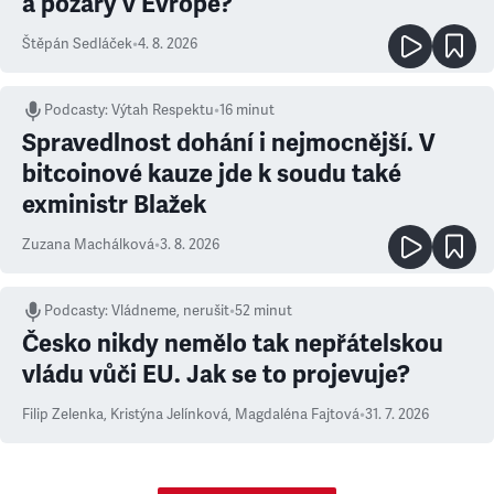
a požáry v Evropě?
Štěpán Sedláček
•
4. 8. 2026
Podcasty
:
Výtah Respektu
•
16 minut
Spravedlnost dohání i nejmocnější. V
bitcoinové kauze jde k soudu také
exministr Blažek
Zuzana Machálková
•
3. 8. 2026
Podcasty
:
Vládneme, nerušit
•
52 minut
Česko nikdy nemělo tak nepřátelskou
vládu vůči EU. Jak se to projevuje?
Filip Zelenka
,
Kristýna Jelínková
,
Magdaléna Fajtová
•
31. 7. 2026