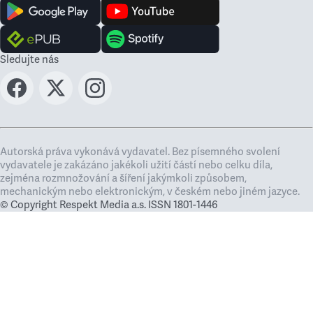
Sledujte nás
Autorská práva vykonává vydavatel. Bez písemného svolení
vydavatele je zakázáno jakékoli užití částí nebo celku díla,
zejména rozmnožování a šíření jakýmkoli způsobem,
mechanickým nebo elektronickým, v českém nebo jiném jazyce.
© Copyright Respekt Media a.s. ISSN 1801-1446