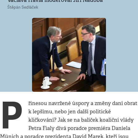
Václava Havla moderoval Jiří Nádoba
Štěpán Sedláček
P
řinesou navržené úspory a změny daní obrat
k lepšímu, nebo jen další politické
kličkování? Jak se na balíček koaliční vlády
Petra Fialy dívá poradce premiéra Daniela
Münich a poradce prezidenta David Marek, kteří jsou