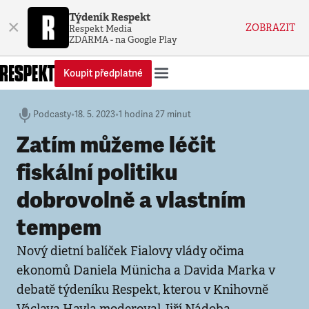
Týdeník Respekt
×
ZOBRAZIT
Respekt Media
ZDARMA - na Google Play
Koupit předplatné
Podcasty
•
18. 5. 2023
•
1 hodina 27 minut
Zatím můžeme léčit
fiskální politiku
dobrovolně a vlastním
tempem
Nový dietní balíček Fialovy vlády očima
ekonomů Daniela Münicha a Davida Marka v
debatě týdeníku Respekt, kterou v Knihovně