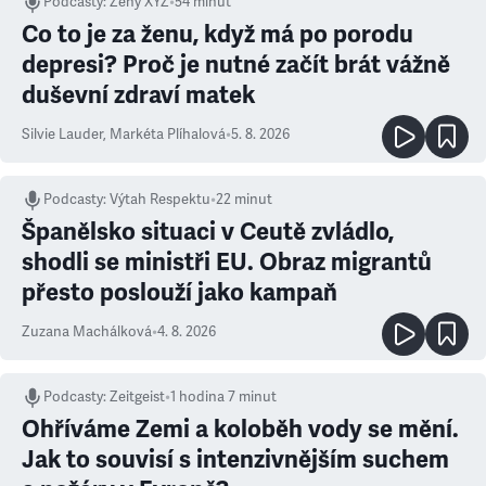
Podcasty
:
Ženy XYZ
•
54 minut
Co to je za ženu, když má po porodu
depresi? Proč je nutné začít brát vážně
duševní zdraví matek
Silvie Lauder
,
Markéta Plíhalová
•
5. 8. 2026
Podcasty
:
Výtah Respektu
•
22 minut
Španělsko situaci v Ceutě zvládlo,
shodli se ministři EU. Obraz migrantů
přesto poslouží jako kampaň
Zuzana Machálková
•
4. 8. 2026
Podcasty
:
Zeitgeist
•
1 hodina 7 minut
Ohříváme Zemi a koloběh vody se mění.
Jak to souvisí s intenzivnějším suchem