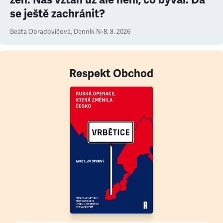
se ještě zachránit?
Beáta Obradovičová
,
Denník N
•
8. 8. 2026
Respekt Obchod