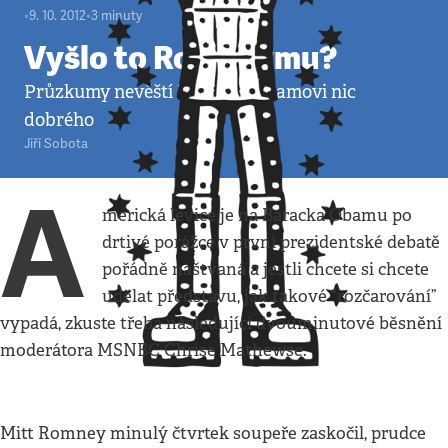
•
9. 10. 2012
•
3
minuty
Vyšlo to Romneymu?
Průzkumy nevěští Baracku Obamovi nic
dobrého
Jiří Sobota
A
merická levice je na Baracka Obamu po
drtivé porážce v první prezidentské debatě
pořádně naštvaná a jestli chcete si chcete
udělat představu, jak takové “rozčarování”
vypadá, zkuste třeba následující dvouminutové běsnění
moderátora MSNBC Chrise Mathewse.
Mitt Romney minulý čtvrtek soupeře zaskočil, prudce