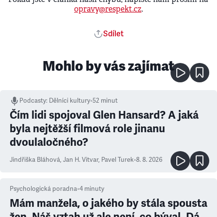
opravy@respekt.cz
.
Sdílet
Mohlo by vás zajímat
Podcasty
:
Dělníci kultury
•
52 minut
Čím lidi spojoval Glen Hansard? A jaká
byla nejtěžší filmová role jinanu
dvoulaločného?
Jindřiška Bláhová
,
Jan H. Vitvar
,
Pavel Turek
•
8. 8. 2026
Psychologická poradna
•
4
minuty
Mám manžela, o jakého by stála spousta
žen. Náš vztah už ale není, co býval. Dá