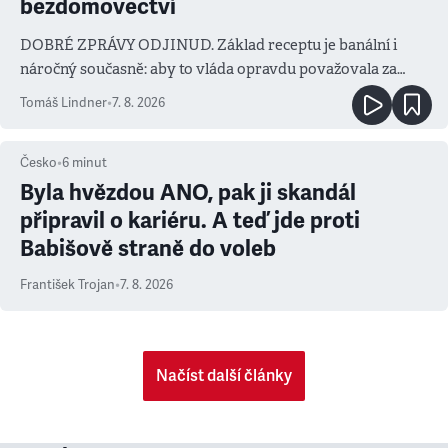
bezdomovectví
DOBRÉ ZPRÁVY ODJINUD. Základ receptu je banální i
náročný současně: aby to vláda opravdu považovala za
prioritu
Tomáš Lindner
•
7. 8. 2026
Česko
•
6
minut
Byla hvězdou ANO, pak ji skandál
připravil o kariéru. A teď jde proti
Babišově straně do voleb
František Trojan
•
7. 8. 2026
Načíst další články