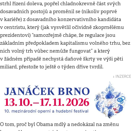
strhl řízení doleva, popřel chladnokrevně část svých
dosavadních postojů a proměnil se (nikoliv poprvé
v kariéře) z dosavadního konzervativního kandidáta
v centristu, který (jak vysvětlil očividně zkoprnělému
prezidentovi) “samozřejmě chápe, že regulace jsou
základním předpokladem kapitalismu volného trhu, bez
nich volný trh vůbec nemůže fungovat” a který
v žádném případě nechystá daňové škrty ve výši pěti
miliard, přestože to ještě o týden dříve tvrdil.
↓ INZERCE
O tom, proč byl Obama mdlý a nedokázal na změnu