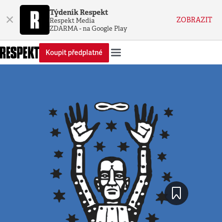
Týdeník Respekt
×
ZOBRAZIT
Respekt Media
ZDARMA - na Google Play
Koupit předplatné