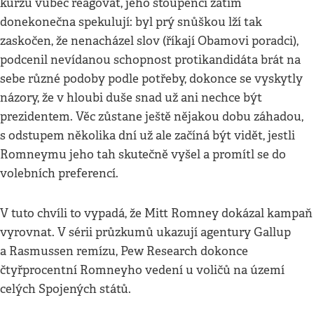
kurzu vůbec reagovat, jeho stoupenci zatím
donekonečna spekulují: byl prý snůškou lží tak
zaskočen, že nenacházel slov (říkají Obamovi poradci),
podcenil nevídanou schopnost protikandidáta brát na
sebe různé podoby podle potřeby, dokonce se vyskytly
názory, že v hloubi duše snad už ani nechce být
prezidentem. Věc zůstane ještě nějakou dobu záhadou,
s odstupem několika dní už ale začíná být vidět, jestli
Romneymu jeho tah skutečně vyšel a promítl se do
volebních preferencí.
V tuto chvíli to vypadá, že Mitt Romney dokázal kampaň
vyrovnat. V sérii průzkumů ukazují agentury Gallup
a Rasmussen remízu, Pew Research dokonce
čtyřprocentní Romneyho vedení u voličů na území
celých Spojených států.