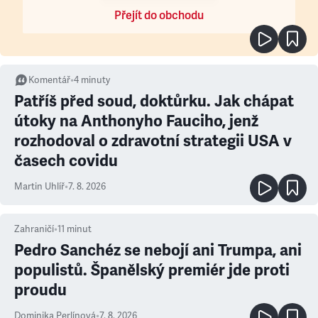
Přejít do obchodu
Komentář
•
4
minuty
Patříš před soud, doktůrku. Jak chápat
útoky na Anthonyho Fauciho, jenž
rozhodoval o zdravotní strategii USA v
časech covidu
Martin Uhlíř
•
7. 8. 2026
Zahraničí
•
11
minut
Pedro Sanchéz se nebojí ani Trumpa, ani
populistů. Španělský premiér jde proti
proudu
Dominika Perlínová
•
7. 8. 2026