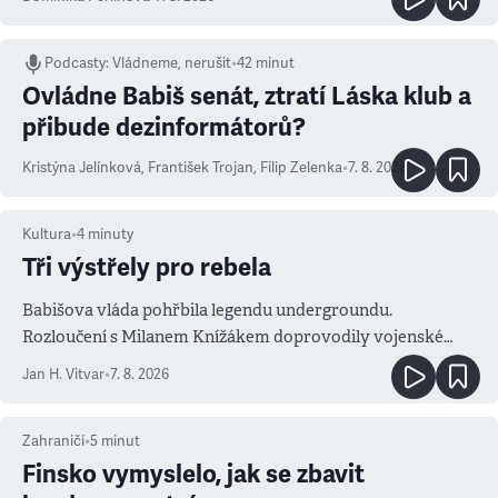
Podcasty
:
Vládneme, nerušit
•
42 minut
Ovládne Babiš senát, ztratí Láska klub a
přibude dezinformátorů?
Kristýna Jelínková
,
František Trojan
,
Filip Zelenka
•
7. 8. 2026
Kultura
•
4
minuty
Tři výstřely pro rebela
Babišova vláda pohřbila legendu undergroundu.
Rozloučení s Milanem Knížákem doprovodily vojenské
salvy i kritika pokrokářů
Jan H. Vitvar
•
7. 8. 2026
Zahraničí
•
5
minut
Finsko vymyslelo, jak se zbavit