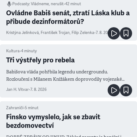
Podcasty
:
Vládneme, nerušit
•
42 minut
Ovládne Babiš senát, ztratí Láska klub a
přibude dezinformátorů?
Kristýna Jelínková
,
František Trojan
,
Filip Zelenka
•
7. 8. 2026
Kultura
•
4
minuty
Tři výstřely pro rebela
Babišova vláda pohřbila legendu undergroundu.
Rozloučení s Milanem Knížákem doprovodily vojenské
salvy i kritika pokrokářů
Jan H. Vitvar
•
7. 8. 2026
Zahraničí
•
5
minut
Finsko vymyslelo, jak se zbavit
bezdomovectví