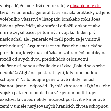
v případě, že moc drží demokraté) v
obsáhlém textu
tvrdí, že americká generalita se snažila prakticky od jeho
volebního vítězství v listopadu loňského roku Joea
Bidena přesvědčit, aby stažení odložil, dokonce aby
mírně zvýšil počet přítomných vojáků. Biden prý
naslouchal, ale „generálové měli pocit, že je vnitřně
rozhodnutý“. Argumentace současného amerického
prezidenta, který má s otázkami zahraniční politiky na
rozdíl od svých dvou předchůdců celoživotní
zkušenosti, se soustředila do otázky: „Pokud se o sebe
nedokáží Afghánci postarat nyní, kdy toho budou
schopni?“ Na to údajně generálové nikdy nenašli
žádnou jasnou odpověď. Rychlé zhroucení afghánského
vojska pak tento pohled na věc jenom podtrhuje:
existovala vůbec někdy možnost postavit v kmenové
zemi v uměle narýsovaných hranicích života schopnou