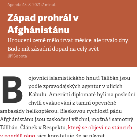
Agenda
•
15. 8. 2021
•
7
minut
Západ prohrál v
Afghánistánu
Hroucení země mělo trvat měsíce, ale trvalo dny.
Bude mít zásadní dopad na celý svět
Jiří Sobota
B
ojovníci islamistického hnutí Tálibán jsou
podle zpravodajských agentur v ulicích
Kábulu. Američtí diplomaté byli na poslední
chvíli evakuováni z tamní opevněné
ambasády helikoptérou. Bleskovou rychlostí pádu
Afghánistánu jsou zaskočeni všichni, možná i samotný
Tálibán. Článek v Respektu,
který se objeví na stáncích
v pondělí ráno
, sice konstatuje, že se návrat