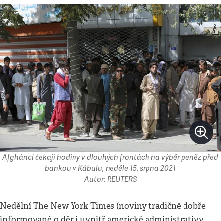
Afghánci čekají hodiny v dlouhých frontách na výběr peněz před
bankou v Kábulu, neděle 15. srpna 2021
Autor: REUTERS
Nedělní The New York Times (noviny tradičně dobře
informované o dění uvnitř americké administrativy