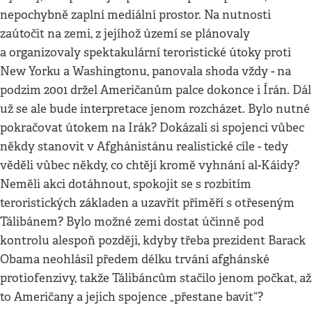
nepochybně zaplní mediální prostor. Na nutnosti
zaútočit na zemi, z jejíhož území se plánovaly
a organizovaly spektakulární teroristické útoky proti
New Yorku a Washingtonu, panovala shoda vždy - na
podzim 2001 držel Američanům palce dokonce i Írán. Dál
už se ale bude interpretace jenom rozcházet. Bylo nutné
pokračovat útokem na Irák? Dokázali si spojenci vůbec
někdy stanovit v Afghánistánu realistické cíle - tedy
věděli vůbec někdy, co chtějí kromě vyhnání al-Káidy?
Neměli akci dotáhnout, spokojit se s rozbitím
teroristických základen a uzavřít příměří s otřeseným
Tálibánem? Bylo možné zemi dostat účinně pod
kontrolu alespoň později, kdyby třeba prezident Barack
Obama neohlásil předem délku trvání afghánské
protiofenzivy, takže Tálibáncům stačilo jenom počkat, až
to Američany a jejich spojence „přestane bavit“?