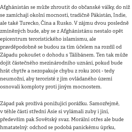
Afghánistán se může zhroutit do občanské války, do níž
se zamíchají okolní mocnosti, tradičně Pákistán, Indie,
ale také Turecko, Čína a Rusko. V zájmu dvou posledně
zmíněných bude, aby se z Afghánistánu nestalo opět
epicentrum teroristického islamismu, ale
pravděpodobně se budou za tím účelem na rozdíl od
Západu pokoušet o dohodu s Tálibánem. Ten tak může
dojít částečného mezinárodního uznání, pokud bude
hrát chytře a nezopakuje chybu z roku 2001 - tedy
neumožní, aby teroristé z jím ovládaného území
osnovali komploty proti jiným mocnostem.
Západ pak prožívá ponižující porážku. Samozřejmě,
v téhle části střední Asie si vylámali zuby i jiní,
především pak Sovětský svaz. Morální otřes ale bude
hmatatelný: odchod se podobá panickému úprku,