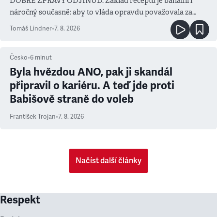
DOBRÉ ZPRÁVY ODJINUD. Základ receptu je banální i
náročný současně: aby to vláda opravdu považovala za
prioritu
Tomáš Lindner
•
7. 8. 2026
Česko
•
6
minut
Byla hvězdou ANO, pak ji skandál
připravil o kariéru. A teď jde proti
Babišově straně do voleb
František Trojan
•
7. 8. 2026
Načíst další články
Respekt