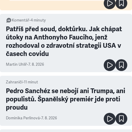
Komentář
•
4
minuty
Patříš před soud, doktůrku. Jak chápat
útoky na Anthonyho Fauciho, jenž
rozhodoval o zdravotní strategii USA v
časech covidu
Martin Uhlíř
•
7. 8. 2026
Zahraničí
•
11
minut
Pedro Sanchéz se nebojí ani Trumpa, ani
populistů. Španělský premiér jde proti
proudu
Dominika Perlínová
•
7. 8. 2026