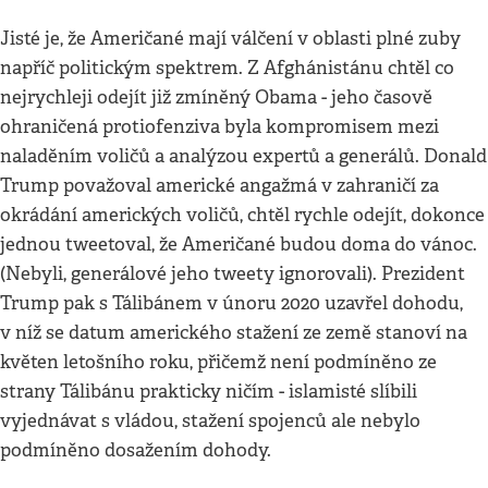
Jisté je, že Američané mají válčení v oblasti plné zuby
napříč politickým spektrem. Z Afghánistánu chtěl co
nejrychleji odejít již zmíněný Obama - jeho časově
ohraničená protiofenziva byla kompromisem mezi
naladěním voličů a analýzou expertů a generálů. Donald
Trump považoval americké angažmá v zahraničí za
okrádání amerických voličů, chtěl rychle odejít, dokonce
jednou tweetoval, že Američané budou doma do vánoc.
(Nebyli, generálové jeho tweety ignorovali). Prezident
Trump pak s Tálibánem v únoru 2020 uzavřel dohodu,
v níž se datum amerického stažení ze země stanoví na
květen letošního roku, přičemž není podmíněno ze
strany Tálibánu prakticky ničím - islamisté slíbili
vyjednávat s vládou, stažení spojenců ale nebylo
podmíněno dosažením dohody.