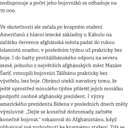
nedisponuje a počet jeho bojovníků se odhaduje na
70 000.
Ve skutečnosti ale začala po kvapném stažení
Američanů z hlavní letecké základny u Kábulu na
začátku července afghánská města padat do rukou
islamistů snadno, v posledním týdnu už prakticky bez
boje. I do bašty protitálibánského odporu na severu
země, jednoho z největších afghánských měst Mazáre
Šaríf, vstoupili bojovníci Tálibánu prakticky bez
výstřelu, bez boje. Obránci utekli navzdory tomu, že
ještě uprostřed minulého týdne přiletěl jejich morálku
podpořit osobně afghánský prezident. I výzvy
amerického prezidenta Bidena v posledních dnech zněly
výmluvně: „Dejte se konečně dohromady, začněte
konečně bojovat,“ vzkazoval do Afghánistánu, když
obhajoval své rozhodnutí ke kvapnému stažení. Zdá se,