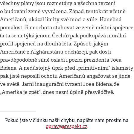
všechny plány jsou rozmetány a všechna tvrzení
o budování země vyvrácena. Západ, tentokrát včetně
Američanů, ukázal limity své moci a vůle. Hanebná
pomalost, či neochota stahovat ze země místní spojence
(a ta se netýká jenom Čechů) pak podkopává morální
profil spojenců na dlouhá léta. Způsob, jakým
Američané z Afghánistánu odcházejí, pak dosti
pravděpodobně silně oslabí i pozici prezidenta Joea
Bidena. A nedůstojný úprk před „primitivními“ islamisty
pak jistě neposílí ochotu Američanů angažovat se jinde
ve světě. Jarní inaugurační tvrzení Joea Bidena, že
„Amerika je zpět“, dnes nezní úplně přesvědčivě.
Pokud jste v článku našli chybu, napište nám prosím na
opravy@respekt.cz
.