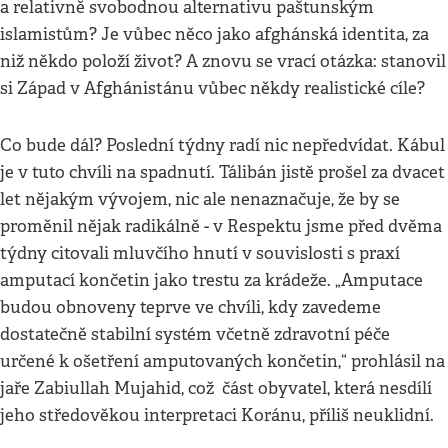
a relativně svobodnou alternativu paštunským
islamistům? Je vůbec něco jako afghánská identita, za
niž někdo položí život? A znovu se vrací otázka: stanovil
si Západ v Afghánistánu vůbec někdy realistické cíle?
Co bude dál? Poslední týdny radí nic nepředvídat. Kábul
je v tuto chvíli na spadnutí. Tálibán jistě prošel za dvacet
let nějakým vývojem, nic ale nenaznačuje, že by se
proměnil nějak radikálně - v Respektu jsme před dvěma
týdny citovali mluvčího hnutí v souvislosti s praxí
amputací končetin jako trestu za krádeže. „Amputace
budou obnoveny teprve ve chvíli, kdy zavedeme
dostatečně stabilní systém včetně zdravotní péče
určené k ošetření amputovaných končetin,“ prohlásil na
jaře Zabiullah Mujahid, což část obyvatel, která nesdílí
jeho středověkou interpretaci Koránu, příliš neuklidní.