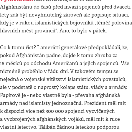
Afghánistánu do časů před invazí spojenců před dvaceti
lety zdá být nevyhnutelný, zároveň ale popisuje situaci,
kdy je v rukou islamistických bojovníků „téměř polovina
hlavních měst provincií“. Ano, to bylo v pátek.
Co k tomu říct? I američtí generálové předpokládali, že,
pokud Afghánistán padne, dojde k tomu zhruba za
18 měsíců po odchodu Američanů a jejich spojenců. Vše
nicméně proběhlo v řádu dní. V takovém tempu se
nejedná o vojenské vítězství islamistických povstalců,
ale v podstatě o naprostý kolaps státu, vlády a armády.
Papírově je - nebo vlastně byla - převaha afghánská
armády nad islamisty jednoznačná. Prezident měl mít
k dispozici více než 300 000 spojenci vycvičených
a vyzbrojených afghánských vojáků, měl mít k ruce
vlastní letectvo. Tálibán žádnou leteckou podporou