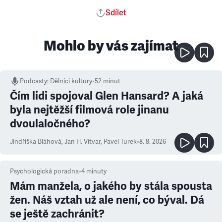
Sdílet
Mohlo by vás zajímat
Podcasty
:
Dělníci kultury
•
52 minut
Čím lidi spojoval Glen Hansard? A jaká
byla nejtěžší filmová role jinanu
dvoulaločného?
Jindřiška Bláhová
,
Jan H. Vitvar
,
Pavel Turek
•
8. 8. 2026
Psychologická poradna
•
4
minuty
Mám manžela, o jakého by stála spousta
žen. Náš vztah už ale není, co býval. Dá
se ještě zachránit?