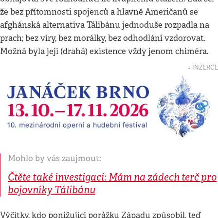
že bez přítomnosti spojenců a hlavně Američanů se
afghánská alternativa Tálibánu jednoduše rozpadla na
prach; bez víry, bez morálky, bez odhodlání vzdorovat.
Možná byla její (drahá) existence vždy jenom chiméra.
↓ INZERCE
Mohlo by vás zaujmout:
Čtěte také investigaci: Mám na zádech terč pro
bojovníky Tálibánu
Výčitky, kdo ponižující porážku Západu způsobil, teď