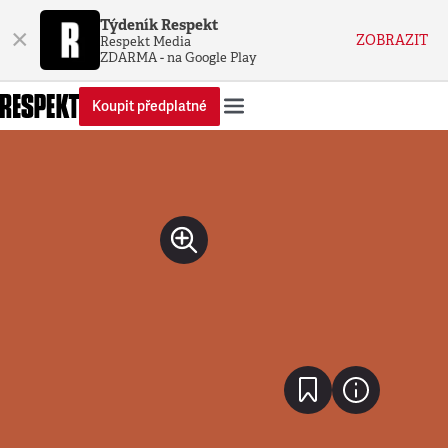
Týdeník Respekt
×
ZOBRAZIT
Respekt Media
ZDARMA - na Google Play
Koupit předplatné