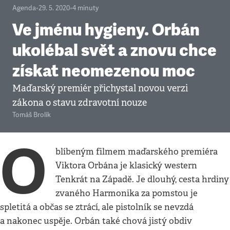
Agenda
•
29. 5. 2020
•
4
minuty
Ve jménu hygieny. Orbán
ukolébal svět a znovu chce
získat neomezenou moc
Maďarský premiér přichystal novou verzi
zákona o stavu zdravotní nouze
Tomáš Brolík
O
blíbeným filmem maďarského premiéra
Viktora Orbána je klasický western
Tenkrát na Západě. Je dlouhý, cesta hrdiny
zvaného Harmonika za pomstou je
spletitá a občas se ztrácí, ale pistolník se nevzdá
a nakonec uspěje. Orbán také chová jistý obdiv