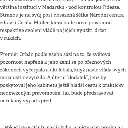
většina institucí v Maďarsku - pod kontrolou Fidesze.
Stranou je na svůj post dosazená šéfka Národní centra
zdraví i Cecilia Müller, která bude nové pravomoci,
respektive svolení vládě na jejich využití, držet
v rukách.
Premiér Orbán podle všeho sází na to, že světová
pozornost napřená k jeho zemi se po březnových
zákonech vyčerpala a ukolébala, když navíc vláda svých
možností nevyužila. A úterní “dodatek”, jenž by
poskytoval jeho kabinetu ještě hladší cestu k prakticky
neomezeným pravomocím, tak bude představovat
nečekaný výpad vpřed.
Pokud jste v článku našli chybu, napište nám prosím na