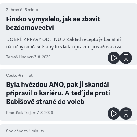
Zahraničí
•
5
minut
Finsko vymyslelo, jak se zbavit
bezdomovectví
DOBRÉ ZPRÁVY ODJINUD. Základ receptu je banální i
náročný současně: aby to vláda opravdu považovala za
prioritu
Tomáš Lindner
•
7. 8. 2026
Česko
•
6
minut
Byla hvězdou ANO, pak ji skandál
připravil o kariéru. A teď jde proti
Babišově straně do voleb
František Trojan
•
7. 8. 2026
Společnost
•
4
minuty