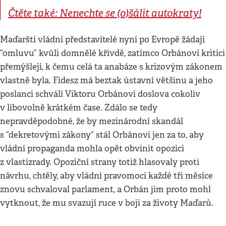
Čtěte také: Nenechte se (o)šálit autokraty!
Maďarští vládní představitelé nyní po Evropě žádají
“omluvu” kvůli domnělé křivdě, zatímco Orbánovi kritici
přemýšlejí, k čemu celá ta anabáze s krizovým zákonem
vlastně byla. Fidesz má beztak ústavní většinu a jeho
poslanci schválí Viktoru Orbánovi doslova cokoliv
v libovolně krátkém čase. Zdálo se tedy
nepravděpodobné, že by mezinárodní skandál
s “dekretovými zákony“ stál Orbánovi jen za to, aby
vládní propaganda mohla opět obvinit opozici
z vlastizrady. Opoziční strany totiž hlasovaly proti
návrhu, chtěly, aby vládní pravomoci každé tři měsíce
znovu schvaloval parlament, a Orbán jim proto mohl
vytknout, že mu svazují ruce v boji za životy Maďarů.