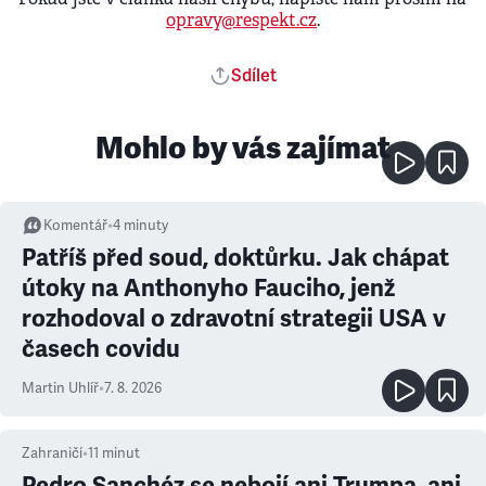
opravy@respekt.cz
.
Sdílet
Mohlo by vás zajímat
Komentář
•
4
minuty
Patříš před soud, doktůrku. Jak chápat
útoky na Anthonyho Fauciho, jenž
rozhodoval o zdravotní strategii USA v
časech covidu
Martin Uhlíř
•
7. 8. 2026
Zahraničí
•
11
minut
Pedro Sanchéz se nebojí ani Trumpa, ani