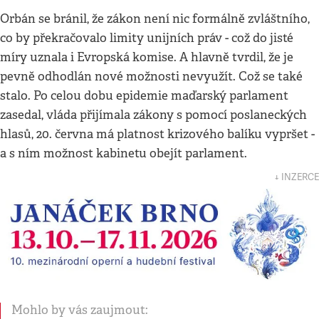
Orbán se bránil, že zákon není nic formálně zvláštního,
co by překračovalo limity unijních práv - což do jisté
míry uznala i Evropská komise. A hlavně tvrdil, že je
pevně odhodlán nové možnosti nevyužít. Což se také
stalo. Po celou dobu epidemie maďarský parlament
zasedal, vláda přijímala zákony s pomocí poslaneckých
hlasů, 20. června má platnost krizového balíku vypršet -
a s ním možnost kabinetu obejít parlament.
↓ INZERCE
Mohlo by vás zaujmout: