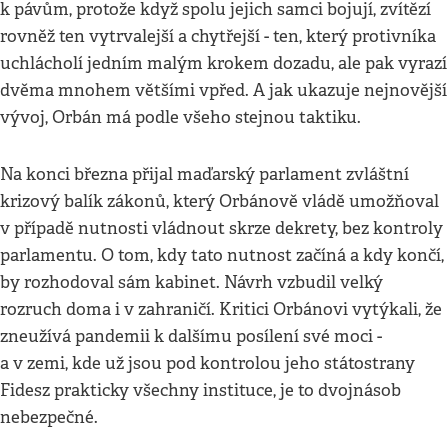
k pávům, protože když spolu jejich samci bojují, zvítězí
rovněž ten vytrvalejší a chytřejší - ten, který protivníka
uchlácholí jedním malým krokem dozadu, ale pak vyrazí
dvěma mnohem většími vpřed. A jak ukazuje nejnovější
vývoj, Orbán má podle všeho stejnou taktiku.
Na konci března přijal maďarský parlament zvláštní
krizový balík zákonů, který Orbánově vládě umožňoval
v případě nutnosti vládnout skrze dekrety, bez kontroly
parlamentu. O tom, kdy tato nutnost začíná a kdy končí,
by rozhodoval sám kabinet. Návrh vzbudil velký
rozruch doma i v zahraničí. Kritici Orbánovi vytýkali, že
zneužívá pandemii k dalšímu posílení své moci -
a v zemi, kde už jsou pod kontrolou jeho státostrany
Fidesz prakticky všechny instituce, je to dvojnásob
nebezpečné.