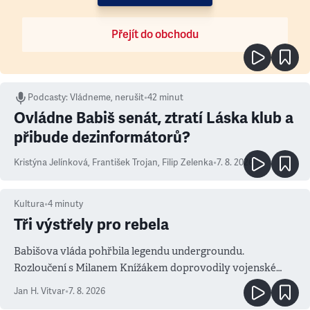
Přejít do obchodu
Podcasty
:
Vládneme, nerušit
•
42 minut
Ovládne Babiš senát, ztratí Láska klub a
přibude dezinformátorů?
Kristýna Jelínková
,
František Trojan
,
Filip Zelenka
•
7. 8. 2026
Kultura
•
4
minuty
Tři výstřely pro rebela
Babišova vláda pohřbila legendu undergroundu.
Rozloučení s Milanem Knížákem doprovodily vojenské
salvy i kritika pokrokářů
Jan H. Vitvar
•
7. 8. 2026