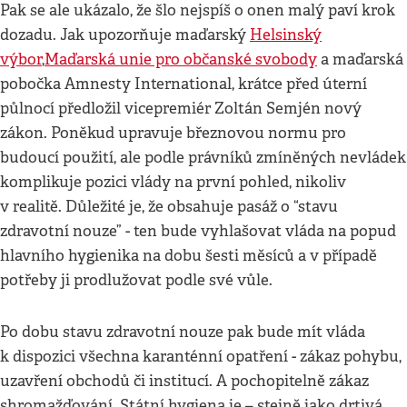
Pak se ale ukázalo, že šlo nejspíš o onen malý paví krok
dozadu. Jak upozorňuje maďarský
Helsinský
výbor
,
Maďarská unie pro občanské svobody
a maďarská
pobočka Amnesty International, krátce před úterní
půlnocí předložil vicepremiér Zoltán Semjén nový
zákon. Poněkud upravuje březnovou normu pro
budoucí použití, ale podle právníků zmíněných nevládek
komplikuje pozici vlády na první pohled, nikoliv
v realitě. Důležité je, že obsahuje pasáž o “stavu
zdravotní nouze” - ten bude vyhlašovat vláda na popud
hlavního hygienika na dobu šesti měsíců a v případě
potřeby ji prodlužovat podle své vůle.
Po dobu stavu zdravotní nouze pak bude mít vláda
k dispozici všechna karanténní opatření - zákaz pohybu,
uzavření obchodů či institucí. A pochopitelně zákaz
shromažďování. Státní hygiena je – stejně jako drtivá