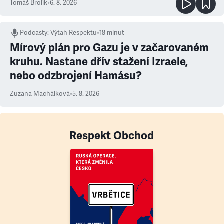
Tomáš Brolík
•
6. 8. 2026
Podcasty
:
Výtah Respektu
•
18 minut
Mírový plán pro Gazu je v začarovaném
kruhu. Nastane dřív stažení Izraele,
nebo odzbrojení Hamásu?
Zuzana Machálková
•
5. 8. 2026
Respekt Obchod