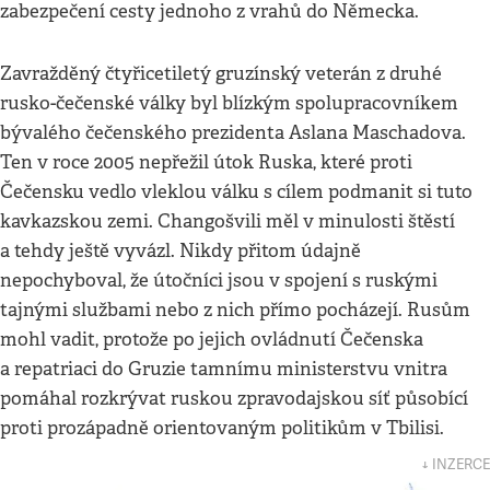
zabezpečení cesty jednoho z vrahů do Německa.
Zavražděný čtyřicetiletý gruzínský veterán z druhé
rusko-čečenské války byl blízkým spolupracovníkem
bývalého čečenského prezidenta Aslana Maschadova.
Ten v roce 2005 nepřežil útok Ruska, které proti
Čečensku vedlo vleklou válku s cílem podmanit si tuto
kavkazskou zemi. Changošvili měl v minulosti štěstí
a tehdy ještě vyvázl. Nikdy přitom údajně
nepochyboval, že útočníci jsou v spojení s ruskými
tajnými službami nebo z nich přímo pocházejí. Rusům
mohl vadit, protože po jejich ovládnutí Čečenska
a repatriaci do Gruzie tamnímu ministerstvu vnitra
pomáhal rozkrývat ruskou zpravodajskou síť působící
proti prozápadně orientovaným politikům v Tbilisi.
↓ INZERCE