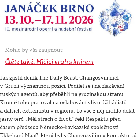
Mohlo by vás zaujmout:
Čtěte také: Mlčící vrah s knírem
Jak zjistil deník The Daily Beast, Changošvili měl
v Gruzii významnou pozici. Podílel se i na získávání
ruských agentů, aby přeběhli na gruzínskou stranu.
Kromě toho pracoval na oslabování vlivu džihádistů
a dalších extremistů v regionu. To vše z něj mohlo dělat
jasný terč. „Měl strach o život,“ řekl Respektu před
časem předseda Německo-kavkazské společnosti
Ekkehard Maaß, který byl s Changošvilim v kontaktu od