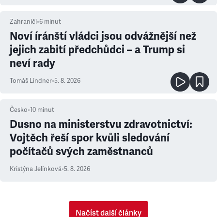
Zahraničí
•
6
minut
Noví íránští vládci jsou odvážnější než
jejich zabití předchůdci – a Trump si
neví rady
Tomáš Lindner
•
5. 8. 2026
Česko
•
10
minut
Dusno na ministerstvu zdravotnictví:
Vojtěch řeší spor kvůli sledování
počítačů svých zaměstnanců
Kristýna Jelínková
•
5. 8. 2026
Načíst další články