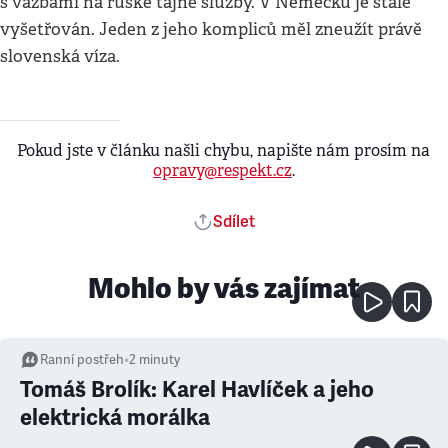
s vazbami na ruské tajné služby. V Německu je stále
vyšetřován. Jeden z jeho kompliců měl zneužít právě
slovenská víza.
Pokud jste v článku našli chybu, napište nám prosím na
opravy@respekt.cz
.
Sdílet
Mohlo by vás zajímat
Ranní postřeh
•
2
minuty
Tomáš Brolík: Karel Havlíček a jeho
elektrická morálka