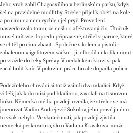
Jeho vrah zabil Chagošviliho v berlínském parku, když
šel na pravidelné modlitby. Střelec přijel k oběti na kole
a po činu na něm rychle ujel pryč. Provedení
nasvědčovalo tomu, že nešlo o afektovaný čin. Útočník
musel mít vše dopředu připravené, střílel v paruce, které
se chtěl po činu zbavit. Společně s kolem a pistolí –
zabalenou v igelitovém sáčku – ji odhodil několik minut
po vraždě do řeky Sprévy. V nedalekém křoví si pak
začal holit knír. V polovině práce ho ale dopadla policie.
Podezřelého chování si totiž všimli dva mladíci. Když
viděli, jak kolo mizí pod hladinou, zavolali na tísňovou
linku. Německá média později uvedla, že střelec se má
jmenovat Vadim Andrejevič Sokolov, jeho pravé jméno
to však nebylo. Ve skutečnosti, jak později zjistila
německá prokuratura, šlo o Vadima Krasikova, muže