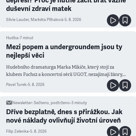
depresi? Proč je nutné začít brát vážně
duševní zdraví matek
Silvie Lauder
,
Markéta Plíhalová
•
5. 8. 2026
Hudba
•
7
minut
Mezi popem a undergroundem jsou ty
nejlepší věci
Hudebního dramaturga Marka Mikiče, který stojí za
klubem Fuchs2 a koncertní sérií UGOT, nezajímají žánry,
ale atmosféra
Pavel Turek
•
5. 8. 2026
Newsletter
:
Sečteno, podtrženo
•
3
minuty
Dříve bezplatně, dnes s přirážkou. Jak
nové náklady ovlivňují životní úroveň
Filip Zelenka
•
5. 8. 2026