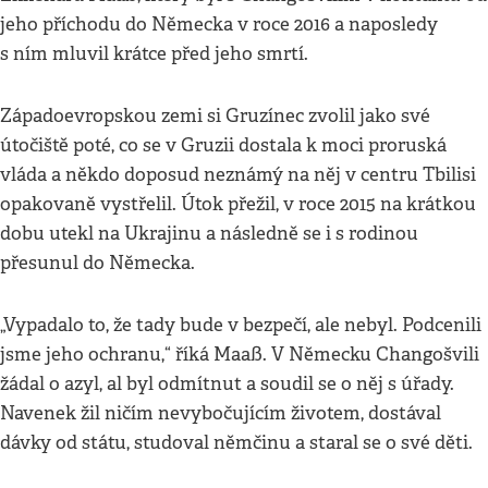
jeho příchodu do Německa v roce 2016 a naposledy
s ním mluvil krátce před jeho smrtí.
Západoevropskou zemi si Gruzínec zvolil jako své
útočiště poté, co se v Gruzii dostala k moci proruská
vláda a někdo doposud neznámý na něj v centru Tbilisi
opakovaně vystřelil. Útok přežil, v roce 2015 na krátkou
dobu utekl na Ukrajinu a následně se i s rodinou
přesunul do Německa.
„Vypadalo to, že tady bude v bezpečí, ale nebyl. Podcenili
jsme jeho ochranu,“ říká Maaß. V Německu Changošvili
žádal o azyl, al byl odmítnut a soudil se o něj s úřady.
Navenek žil ničím nevybočujícím životem, dostával
dávky od státu, studoval němčinu a staral se o své děti.