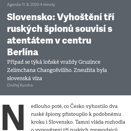
Agenda
•
11. 8. 2020
•
4
minuty
Slovensko: Vyhoštění tří
ruských špionů souvisí s
atentátem v centru
Berlína
Případ se týká loňské vraždy Gruzínce
Zelimchana Changošviliho. Zneužita byla
slovenská víza
Ondřej Kundra
N
edlouho poté, co Česko vyhostilo dva
ruské špiony, přistoupilo k podobnému
kroku i Slovensko. Tamní vláda rozhodla
o vypovězení tří ruských zpravodajců.