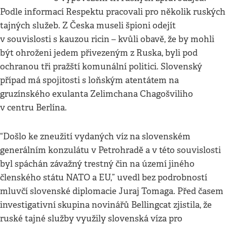
Podle informací Respektu pracovali pro několik ruských
tajných služeb. Z Česka museli špioni odejít
v souvislosti s kauzou ricin – kvůli obavě, že by mohli
být ohroženi jedem přivezeným z Ruska, byli pod
ochranou tři pražští komunální politici. Slovenský
případ má spojitosti s loňským atentátem na
gruzínského exulanta Zelimchana Chagošviliho
v centru Berlína.
“Došlo ke zneužití vydaných víz na slovenském
generálním konzulátu v Petrohradě a v této souvislosti
byl spáchán závažný trestný čin na území jiného
členského státu NATO a EU,” uvedl bez podrobností
mluvčí slovenské diplomacie Juraj Tomaga. Před časem
investigativní skupina novinářů Bellingcat zjistila, že
ruské tajné služby využily slovenská víza pro