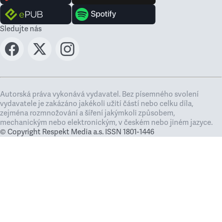
Sledujte nás
Autorská práva vykonává vydavatel. Bez písemného svolení
vydavatele je zakázáno jakékoli užití částí nebo celku díla,
zejména rozmnožování a šíření jakýmkoli způsobem,
mechanickým nebo elektronickým, v českém nebo jiném jazyce.
© Copyright Respekt Media a.s. ISSN 1801-1446